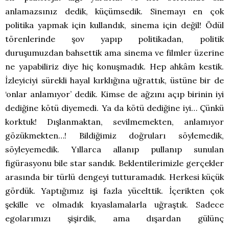
anlamazsınız dedik, küçümsedik. Sinemayı en çok
politika yapmak için kullandık, sinema için değil! Ödül
törenlerinde şov yapıp politikadan, politik
duruşumuzdan bahsettik ama sinema ve filmler üzerine
ne yapabiliriz diye hiç konuşmadık. Hep ahkâm kestik.
İzleyiciyi sürekli hayal kırklığına uğrattık, üstüne bir de
‘onlar anlamıyor’ dedik. Kimse de ağzını açıp birinin iyi
dediğine kötü diyemedi. Ya da kötü dediğine iyi… Çünkü
korktuk! Dışlanmaktan, sevilmemekten, anlamıyor
gözükmekten…! Bildiğimiz doğruları söylemedik,
söyleyemedik. Yıllarca allanıp pullanıp sunulan
figürasyonu bile star sandık. Beklentilerimizle gerçekler
arasında bir türlü dengeyi tutturamadık. Herkesi küçük
gördük. Yaptığımız işi fazla yücelttik. İçerikten çok
şekille ve olmadık kıyaslamalarla uğraştık. Sadece
egolarımızı şişirdik, ama dışardan gülünç