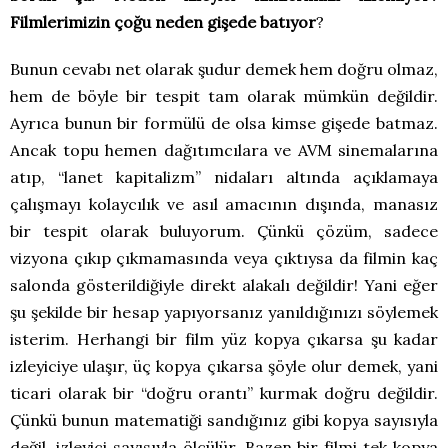
Filmlerimizin çoğu neden gişede batıyor
?
Bunun cevabı net olarak şudur demek hem doğru olmaz,
hem de böyle bir tespit tam olarak mümkün değildir.
Ayrıca bunun bir formülü de olsa kimse gişede batmaz.
Ancak topu hemen dağıtımcılara ve AVM sinemalarına
atıp, “lanet kapitalizm” nidaları altında açıklamaya
çalışmayı kolaycılık ve asıl amacının dışında, manasız
bir tespit olarak buluyorum. Çünkü çözüm, sadece
vizyona çıkıp çıkmamasında veya çıktıysa da filmin kaç
salonda gösterildiğiyle direkt alakalı değildir! Yani eğer
şu şekilde bir hesap yapıyorsanız yanıldığınızı söylemek
isterim. Herhangi bir film yüz kopya çıkarsa şu kadar
izleyiciye ulaşır, üç kopya çıkarsa şöyle olur demek, yani
ticari olarak bir “doğru orantı” kurmak doğru değildir.
Çünkü bunun matematiği sandığınız gibi kopya sayısıyla
değil, izleyici sayısıyla ölçülür. Bazen bir filmi tek kopya