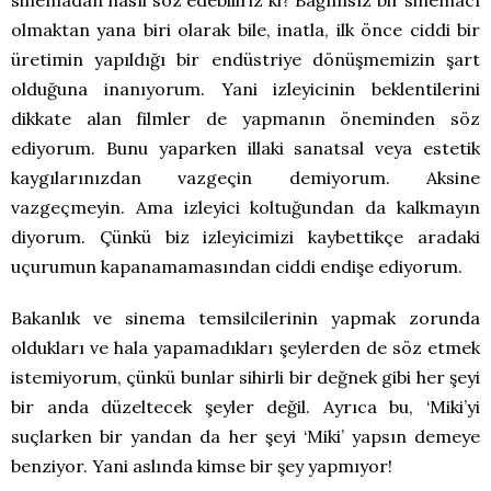
sinemadan nasıl söz edebiliriz ki? Bağımsız bir sinemacı
olmaktan yana biri olarak bile, inatla, ilk önce ciddi bir
üretimin yapıldığı bir endüstriye dönüşmemizin şart
olduğuna inanıyorum. Yani izleyicinin beklentilerini
dikkate alan filmler de yapmanın öneminden söz
ediyorum. Bunu yaparken illaki sanatsal veya estetik
kaygılarınızdan vazgeçin demiyorum. Aksine
vazgeçmeyin. Ama izleyici koltuğundan da kalkmayın
diyorum. Çünkü biz izleyicimizi kaybettikçe aradaki
uçurumun kapanamamasından ciddi endişe ediyorum.
Bakanlık ve sinema temsilcilerinin yapmak zorunda
oldukları ve hala yapamadıkları şeylerden de söz etmek
istemiyorum, çünkü bunlar sihirli bir değnek gibi her şeyi
bir anda düzeltecek şeyler değil. Ayrıca bu, ‘Miki’yi
suçlarken bir yandan da her şeyi ‘Miki’ yapsın demeye
benziyor. Yani aslında kimse bir şey yapmıyor!