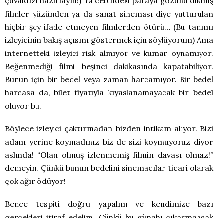
çuvaldızı hazırlayın!) Ya cebindeki paraya gözünü dikmiş
filmler yüzünden ya da sanat sineması diye yutturulan
hiçbir şey ifade etmeyen filmlerden ötürü… (Bu tanımı
izleyicinin bakış açısını göstermek için söylüyorum) Ama
internetteki izleyici risk almıyor ve kumar oynamıyor.
Beğenmediği filmi beşinci dakikasında kapatabiliyor.
Bunun için bir bedel veya zaman harcamıyor. Bir bedel
harcasa da, bilet fiyatıyla kıyaslanamayacak bir bedel
oluyor bu.
Böylece izleyici çaktırmadan bizden intikam alıyor. Bizi
adam yerine koymadınız biz de sizi koymuyoruz diyor
aslında! “Olan olmuş izlenmemiş filmin davası olmaz!”
demeyin. Çünkü bunun bedelini sinemacılar ticari olarak
çok ağır ödüyor!
Bence tespiti doğru yapalım ve kendimize bazı
gerçekleri itiraf edelim. Çünkü bu günahı çıkarmazsak