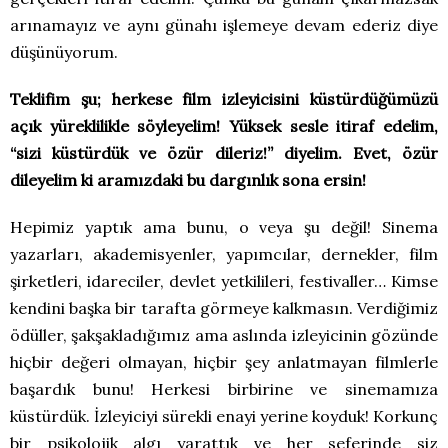
arınamayız ve aynı günahı işlemeye devam ederiz diye
düşünüyorum.
Teklifim şu; herkese film izleyicisini küstürdüğümüzü
açık yüreklilikle söyleyelim! Yüksek sesle itiraf edelim,
“sizi küstürdük ve özür dileriz!” diyelim. Evet, özür
dileyelim ki aramızdaki bu dargınlık sona ersin!
Hepimiz yaptık ama bunu, o veya şu değil! Sinema
yazarları, akademisyenler, yapımcılar, dernekler, film
şirketleri, idareciler, devlet yetkilileri, festivaller… Kimse
kendini başka bir tarafta görmeye kalkmasın. Verdiğimiz
ödüller, şakşakladığımız ama aslında izleyicinin gözünde
hiçbir değeri olmayan, hiçbir şey anlatmayan filmlerle
başardık bunu! Herkesi birbirine ve sinemamıza
küstürdük. İzleyiciyi sürekli enayi yerine koyduk! Korkunç
bir psikolojik algı yarattık ve her seferinde siz