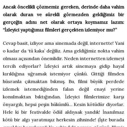
Ancak öncelikli çözmemiz gereken, derinde daha vahim
olarak duran ve sürekli görmezden geldiğimiz bir
gerçeğin adını net olarak ortaya koymamız lazım:
“İzleyici yaptığımız filmleri gerçekten izlemiyor mu?”
Cevap basit, izliyor ama sinemada değil, internette! Yani
o kadar da ‘tü kaka’ değiliz. Ama geldiğimiz nokta vahim
olması açısından önemlidir. Neden internetten izlemeyi
tercih ediyorlar? İzleyici artık sinemaya gidip hayal
kırıklığına uğramak istemiyor çünkü. Gittiği filmden
hüsranla çıkmaktan bıkmış. Bu, filmi büyük perdede
izlemek istemediğinden falan değil enayi yerine
konulmaktan bıktığından. İzleyici filmlerimize karşı
önyargılı, hepsi peşin hükümlü… Kesin kötüdür diyorlar.
Hele ki bir festivalde ödül aldıysak yandık! İnanılmaz
kötü bir algı yaratmışız herkesin zihninde! (İşte burada