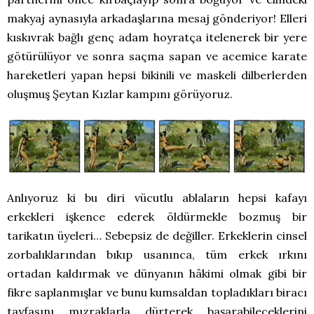
makyaj aynasıyla arkadaşlarına mesaj gönderiyor! Elleri
kıskıvrak bağlı genç adam hoyratça itelenerek bir yere
götürülüyor ve sonra saçma sapan ve acemice karate
hareketleri yapan hepsi bikinili ve maskeli dilberlerden
oluşmuş Şeytan Kızlar kampını görüyoruz.
Anlıyoruz ki bu diri vücutlu ablaların hepsi kafayı
erkekleri işkence ederek öldürmekle bozmuş bir
tarikatın üyeleri… Sebepsiz de değiller. Erkeklerin cinsel
zorbalıklarından bıkıp usanınca, tüm erkek ırkını
ortadan kaldırmak ve dünyanın hâkimi olmak gibi bir
fikre saplanmışlar ve bunu kumsaldan topladıkları biracı
tayfasını mızraklarla dürterek başarabileceklerini