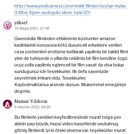
ki:
http://www.yesilcamevi.com/renkli-filmler/seytan-kizlar-
(198x)-figen-aydogdu-silver-turk/20/
yüksel
16 Mayıs 2021, 21:46
dedi
ki:
Gwendolie filminden etkilenmis kostumler amazon
kadinlarinin konusuna kōtū dusunceli erkeklere verilen
ceza yontemleri erotizme katilarak yapilmis bir taklid filmi
yine de turkiyede o yillarda cekilmis bir film kendine õzgù
ucuz yolla yapilmis eglenceli bir film vasat da olsa bulup
sundugunuz icin tesekkurler. Ilk defa sayenizde
seyretmek imkani oldu. Tesekkurler.
Kaybolmaktansa arsivde dursun. Mukemmel emeginize
degmis.
Mansur Yıldırım
3 Haziran 2022, 09:26
dedi
ki:
Bu filmlerin yeniden keşfedilmesinde murat tolga şen
abinin payı büyük, hepsi video kasetlerde unutulmuş
gitmiş filmlerdi. iyi ki öteki sinema var. teşekkürler murat