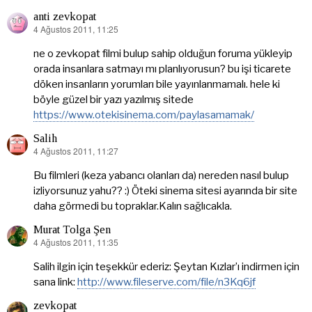
anti zevkopat
4 Ağustos 2011, 11:25
dedi
ki:
ne o zevkopat filmi bulup sahip olduğun foruma yükleyip
orada insanlara satmayı mı planlıyorusun? bu işi ticarete
döken insanların yorumları bile yayınlanmamalı. hele ki
böyle güzel bir yazı yazılmış sitede
https://www.otekisinema.com/paylasamamak/
Salih
4 Ağustos 2011, 11:27
dedi
ki:
Bu filmleri (keza yabancı olanları da) nereden nasıl bulup
izliyorsunuz yahu?? :) Öteki sinema sitesi ayarında bir site
daha görmedi bu topraklar.Kalın sağlıcakla.
Murat Tolga Şen
4 Ağustos 2011, 11:35
dedi
ki:
Salih ilgin için teşekkür ederiz: Şeytan Kızlar’ı indirmen için
sana link:
http://www.fileserve.com/file/n3Kq6jf
zevkopat