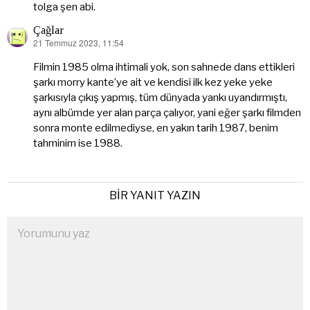
tolga şen abi.
Çağlar
21 Temmuz 2023, 11:54
dedi
ki:
Filmin 1985 olma ihtimali yok, son sahnede dans ettikleri
şarkı morry kante’ye ait ve kendisi ilk kez yeke yeke
şarkısıyla çıkış yapmış, tüm dünyada yankı uyandırmıştı,
aynı albümde yer alan parça çalıyor, yani eğer şarkı filmden
sonra monte edilmediyse, en yakın tarih 1987, benim
tahminim ise 1988.
BIR YANIT YAZIN