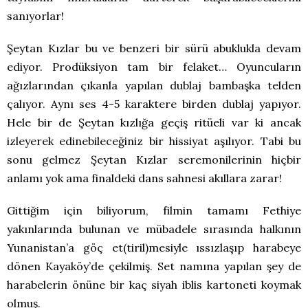
sanıyorlar!
Şeytan Kızlar bu ve benzeri bir sürü abuklukla devam
ediyor. Prodüksiyon tam bir felaket… Oyuncuların
ağızlarından çıkanla yapılan dublaj bambaşka telden
çalıyor. Aynı ses 4-5 karaktere birden dublaj yapıyor.
Hele bir de Şeytan kızlığa geçiş ritüeli var ki ancak
izleyerek edinebileceğiniz bir hissiyat aşılıyor. Tabi bu
sonu gelmez Şeytan Kızlar seremonilerinin hiçbir
anlamı yok ama finaldeki dans sahnesi akıllara zarar!
Gittiğim için biliyorum, filmin tamamı Fethiye
yakınlarında bulunan ve mübadele sırasında halkının
Yunanistan’a göç et(tiril)mesiyle ıssızlaşıp harabeye
dönen Kayaköy’de çekilmiş. Set namına yapılan şey de
harabelerin önüne bir kaç siyah iblis kartoneti koymak
olmuş.