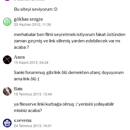
ki:
Bu siteyi seviyorum :D
gökhan sezgin
20 Haziran 2012, 11:36
dedi
ki:
merhabalar ben filmi seyretmek istiyorum fakat üstünden
zaman geçmiş ve link silinmiş yardım edebilecek var mı
acaba ?
Anon
15 Kasım 2012, 04:24
dedi
ki:
Sanki forummuş gibi link ölü demekten utanç duyuyorum
ama link ölü :(
Batu
19 Temmuz 2013, 13:44
dedi
ki:
ya fileserve linki kurbağa olmuş :/ yenisini yollayabilir
misiniz acaba?
s.severus
24 Temmuz 2013, 16:01
dedi