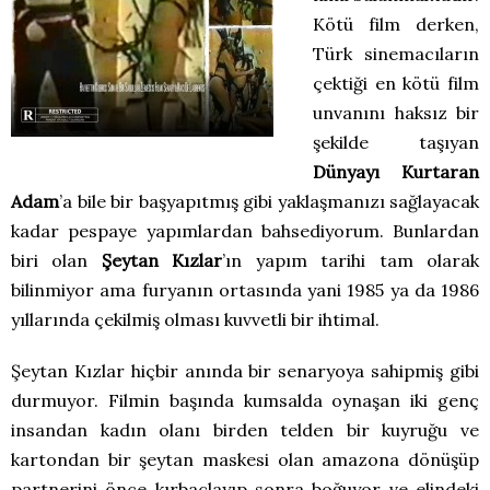
Kötü film derken,
Türk sinemacıların
çektiği en kötü film
unvanını haksız bir
şekilde taşıyan
Dünyayı Kurtaran
Adam
’a bile bir başyapıtmış gibi yaklaşmanızı sağlayacak
kadar pespaye yapımlardan bahsediyorum. Bunlardan
biri olan
Şeytan Kızlar
’ın yapım tarihi tam olarak
bilinmiyor ama furyanın ortasında yani 1985 ya da 1986
yıllarında çekilmiş olması kuvvetli bir ihtimal.
Şeytan Kızlar hiçbir anında bir senaryoya sahipmiş gibi
durmuyor. Filmin başında kumsalda oynaşan iki genç
insandan kadın olanı birden telden bir kuyruğu ve
kartondan bir şeytan maskesi olan amazona dönüşüp
partnerini önce kırbaçlayıp sonra boğuyor ve elindeki