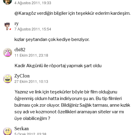
4 Ağustos 2011, 19:33
dedi
ki:
@Karagöz verdiğin bilgiler için teşekkür ederim kardeşim.
ry
7 Ağustos 2011, 15:54
dedi
ki:
kızlar şeytandan çok kediye benziyor.
cbi82
11 Ekim 2011, 23:18
dedi
ki:
Kadir Akgünlü ile röportaj yapmak şart oldu
ZyClon
27 Ekim 2011, 10:13
dedi
ki:
Yazınız ve link için teşekürler böyle bir film olduğunu
öğrenmiş oldum hatta indiriyorum şu an. Bu tip filmleri
bulması çok zor oluyor. Bildiğiniz Sağlık tarması, anne kızlık
soy adı ve kozmonot özellikleri aramayan siteler var mı
üye olabiliceğim ?
Serkan
5 Ocak 2012, 03:38
dedi