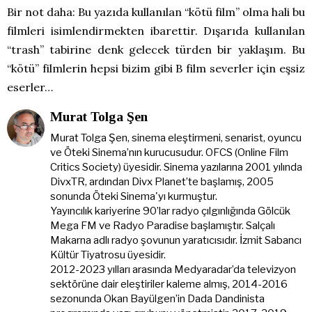
Bir not daha: Bu yazıda kullanılan “kötü film” olma hali bu
filmleri isimlendirmekten ibarettir. Dışarıda kullanılan
“trash” tabirine denk gelecek türden bir yaklaşım. Bu
“kötü” filmlerin hepsi bizim gibi B film severler için eşsiz
eserler…
Murat Tolga Şen
Murat Tolga Şen, sinema eleştirmeni, senarist, oyuncu
ve Öteki Sinema’nın kurucusudur. OFCS (Online Film
Critics Society) üyesidir. Sinema yazılarına 2001 yılında
DivxTR, ardından Divx Planet’te başlamış, 2005
sonunda Öteki Sinema'yı kurmuştur.
Yayıncılık kariyerine 90’lar radyo çılgınlığında Gölcük
Mega FM ve Radyo Paradise başlamıştır. Salçalı
Makarna adlı radyo şovunun yaratıcısıdır. İzmit Sabancı
Kültür Tiyatrosu üyesidir.
2012-2023 yılları arasında Medyaradar’da televizyon
sektörüne dair eleştiriler kaleme almış, 2014-2016
sezonunda Okan Bayülgen’in Dada Dandinista