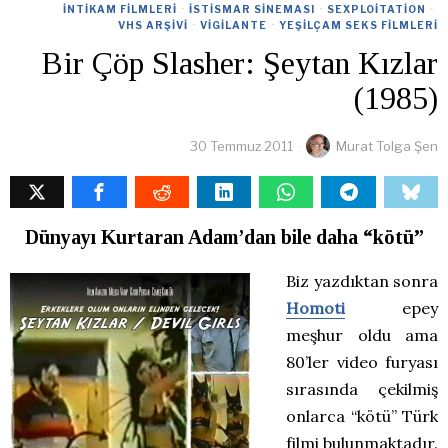
İNTIKAM FILMLERI
·
İSTISMAR SINEMASI
·
SEXPLOITATION
·
VHS ARŞIVI
·
VIGILANTE
·
YEŞILÇAM SEKS FILMLERI
Bir Çöp Slasher: Şeytan Kızlar
(1985)
30 Temmuz 2011
Murat Tolga Şen
Dünyayı Kurtaran Adam’dan bile daha “kötü”
Biz yazdıktan sonra
Homoti
epey
meşhur oldu ama
80’ler video furyası
sırasında çekilmiş
onlarca “kötü” Türk
filmi bulunmaktadır.