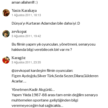
aman allahım!!! : )
Yasin Karakaya
1 Ağustos 2011, 18:13
dedi
ki:
Dünya’yı Kurtaran Adamdan bile daha iyi :D
zevkopat
3 Ağustos 2011, 19:42
dedi
ki:
Bu filmin yapım yılı oyuncuları, yönetmeni, senaryosu
hakkında bilgi verebilecek biri var mı ?
Karagöz
3 Ağustos 2011, 23:35
dedi
ki:
@zevkopat kardeşim filmin oyuncuları:
Figen Aydoğdu,Silver Türk,Seda Sezer,Dilara,Gülderen
Acarlar….
Yönetmen:Kadir Akgünlü…
Yapım Yılıda 1987-88 arası tam emin değilim senaryo
muhtemelen spontane geliştiğinden bilgi
veremeyeceğim kal sağlıcakla…