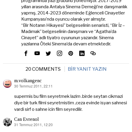
programında yazı grubunu yönetmiştir. 2017-2019
yılları arasında Antalya Sinema Derneği’ne danışmanlık
yapmış, 2014-2023 döneminde Eğlenceli Cinayetler
Kumpanyası’nda oyuncu olarak yer almıştır.
“Bir Notanın Hikayesi” belgeselinin senaristi, “Bir İz –
Madımak” belgeselinin danışmanı ve “Agatha’da
Cinayet” adlı tiyatro oyununun yazarıdır. Sinema
yazılarına Öteki Sinema’da devam etmektedir.
20 COMMENTS
BIR YANIT YAZIN
m.volkangenc
30 Temmuz 2011, 22:11
dedi
ki:
supermis bu film seyretmek lazim .birde seytan cikmazi
diye bir turk filmi seyretmistim ,ceza evinde isyan sahnesi
vardi sirf o sahne icin film seyredilir.
Can Evrenol
31 Temmuz 2011, 12:20
dedi
ki: