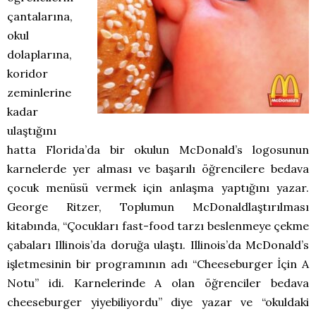
çantalarına,
okul
dolaplarına,
koridor
zeminlerine
kadar
ulaştığını
hatta Florida’da bir okulun McDonald’s logosunun
karnelerde yer alması ve başarılı öğrencilere bedava
çocuk menüsü vermek için anlaşma yaptığını yazar.
George Ritzer, Toplumun McDonaldlaştırılması
kitabında, “Çocukları fast-food tarzı beslenmeye çekme
çabaları Illinois’da doruğa ulaştı. Illinois’da McDonald’s
işletmesinin bir programının adı “Cheeseburger İçin A
Notu” idi. Karnelerinde A olan öğrenciler bedava
cheeseburger yiyebiliyordu” diye yazar ve “okuldaki