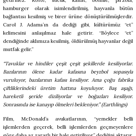
hamburger olarak isimlendirilmiş, hayvanla bütün
bağlantısı kesilmiş ve birer ürüne dönüştürülmüşlerdir.
Carol J. Adams’ın da dediği gibi, kültürümüz “et”
kelimesini anlaşılmaz hale getirir. “Böylece “et”
dendiğinde aklımıza kesilmiş, öldürülmüş hayvanlar değil
mutfak gelir.”
“Tavuklar ve hindiler çeşit çeşit şekillerde kesiliyorlar.
Bazılarının ölene kadar kafasına beyzbol sopasıyla
vuruluyor, bazılarının kafası kesiliyor. Ama çoğu fabrika
çiftliklerindeki üretim hattına koyuluyor. Baş aşağı,
hareketli şeride diziliyorlar ve boğazları kesiliyor.
Sonrasında ise kanayıp ölmeleri bekleniyor.” (Earthlings)
Film, McDonald’s avukatlarının, “yemekler belli
işlemlerden geçerek, belli işlemlerden geçmeyenlere
göre daha az zararlı bir hale getiriliyor” dediğini aktarır.