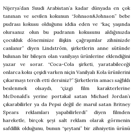
Nijerya’dan Suudi Arabistan’a kadar dünyada en çok
tanınan ve sevilen kokunun “Johnson&Johnson” bebe
pudrası kokusu olduğunu iddia eden ve “kaç yaşında
olursanız olun bu pudranın kokusunu aldığınızda
çocukluk döneminize ilişkin çağrışımlar zihninizde
canlanır” diyen Lindström, şirketlerin anne sütünde
bulunan bir bileşen olan vanilyayı ürünlerine eklendiğini
yazar ve sorar. “Coca-Cola şirketi, yaratabileceği
onlarca koku çeşidi varken niçin Vanilyalı Kola ürünlerini
çıkarmayı tercih etti dersiniz?” Şirketlerin amacı sağlıklı
beslenmek olsaydı, “çizgi film karakterlerine
McDonald’s yerine portakal satan Michael Jordan’ı
çıkarabilirler ya da Pepsi değil de marul satan Britney
Spears reklamları yapabilirlerdi” diyen filmden
hareketle, birçok şeyi salt reklam olarak görmenin
safdillik olduğunu, bunun “şeytani” bir zihniyetin ürünü