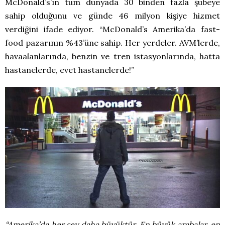
McDonald’s’ın tüm dünyada 30 binden fazla şubeye
sahip olduğunu ve günde 46 milyon kişiye hizmet
verdiğini ifade ediyor. “McDonald’s Amerika’da fast-
food pazarının %43’üne sahip. Her yerdeler. AVM’lerde,
havaalanlarında, benzin ve tren istasyonlarında, hatta
hastanelerde, evet hastanelerde!”
“Amerika’da her şey daha büyüktür. En büyük arabalar, en