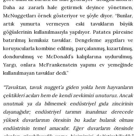
Daha az zararlı hale getirmek deyince yönetmen,
McNuggetları örnek gösteriyor ve şöyle diyor. “Bunlar,
artık yumurta vermeyen eski tavukların büyük
göğüslerinin kullanılmasıyla yapılıyor. Patates püresine
batırılmış kemiksiz tavuklar. Dengeleme aygıtları ve
koruyucularla kombine edilmiş, parçalanmış, kızartılmış,
dondurulmuş ve McDonald’s kalıplarına uydurulmuş.
Yargı, onlara McFrankenstein yapımı ev yemeğinde
kullanılmayan tavuklar dedi.”
“Tavuktan, tavuk nugget’a giden yolda hem hayvanların
çektikleri acıları hem de kendi zevkimizi unuturuz. Ancak
unutmak ya da bilmemek endüstriyel gıda zincirinin
dayanağıdır; endüstriyel tarımın inanılmaz derecede
yüksek duvarlarının ötesinin bu kadar bulanık olması
endüstrinin temel amacıdır. Eğer duvarların ötesinde