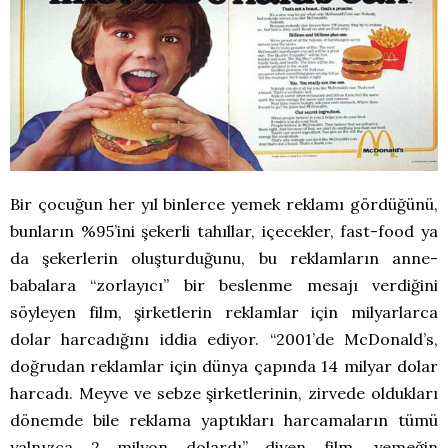
Bir çocuğun her yıl binlerce yemek reklamı gördüğünü,
bunların %95’ini şekerli tahıllar, içecekler, fast-food ya
da şekerlerin oluşturduğunu, bu reklamların anne-
babalara “zorlayıcı” bir beslenme mesajı verdiğini
söyleyen film, şirketlerin reklamlar için milyarlarca
dolar harcadığını iddia ediyor. “2001’de McDonald’s,
doğrudan reklamlar için dünya çapında 14 milyar dolar
harcadı. Meyve ve sebze şirketlerinin, zirvede oldukları
dönemde bile reklama yaptıkları harcamaların tümü
yalnızca 2 milyon dolardı” diyen film, yemeğin