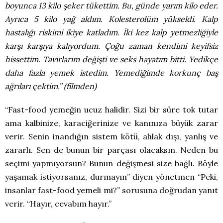
boyunca 13 kilo şeker tükettim. Bu, günde yarım kilo eder.
Ayrıca 5 kilo yağ aldım. Kolesterolüm yükseldi. Kalp
hastalığı riskimi ikiye katladım. İki kez kalp yetmezliğiyle
karşı karşıya kalıyordum. Çoğu zaman kendimi keyifsiz
hissettim. Tavırlarım değişti ve seks hayatım bitti. Yedikçe
daha fazla yemek istedim. Yemediğimde korkunç baş
ağrıları çektim.” (filmden)
“Fast-food yemeğin ucuz halidir. Sizi bir süre tok tutar
ama kalbinize, karaciğerinize ve kanınıza büyük zarar
verir. Senin inandığın sistem kötü, ahlak dışı, yanlış ve
zararlı. Sen de bunun bir parçası olacaksın. Neden bu
seçimi yapmıyorsun? Bunun değişmesi size bağlı. Böyle
yaşamak istiyorsanız, durmayın” diyen yönetmen “Peki,
insanlar fast-food yemeli mi?” sorusuna doğrudan yanıt
verir. “Hayır, cevabım hayır.”