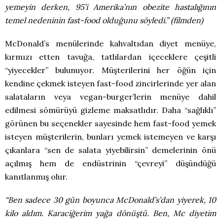
yemeyin derken, 95’i Amerika’nın obezite hastalığının
temel nedeninin fast-food olduğunu söyledi.” (filmden)
McDonald’s menülerinde kahvaltıdan diyet menüye,
kırmızı etten tavuğa, tatlılardan içeceklere çeşitli
“yiyecekler” bulunuyor. Müşterilerini her öğün için
kendine çekmek isteyen fast-food zincirlerinde yer alan
salataların veya vegan-burger’lerin menüye dahil
edilmesi sömürüyü gizleme maksatlıdır. Daha “sağlıklı”
görünen bu seçenekler sayesinde hem fast-food yemek
isteyen müşterilerin, bunları yemek istemeyen ve karşı
çıkanlara “sen de salata yiyebilirsin” demelerinin önü
açılmış hem de endüstrinin “çevreyi” düşündüğü
kanıtlanmış olur.
“Ben sadece 30 gün boyunca McDonald’s’dan yiyerek, 10
kilo aldım. Karaciğerim yağa dönüştü. Ben, Mc diyetim