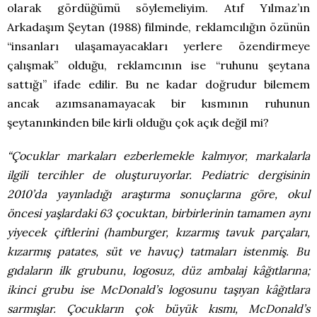
olarak gördüğümü söylemeliyim. Atıf Yılmaz’ın
Arkadaşım Şeytan (1988) filminde, reklamcılığın özünün
“insanları ulaşamayacakları yerlere özendirmeye
çalışmak” olduğu, reklamcının ise “ruhunu şeytana
sattığı” ifade edilir. Bu ne kadar doğrudur bilemem
ancak azımsanamayacak bir kısmının ruhunun
şeytanınkinden bile kirli olduğu çok açık değil mi?
“Çocuklar markaları ezberlemekle kalmıyor, markalarla
ilgili tercihler de oluşturuyorlar. Pediatric dergisinin
2010’da yayınladığı araştırma sonuçlarına göre, okul
öncesi yaşlardaki 63 çocuktan, birbirlerinin tamamen aynı
yiyecek çiftlerini (hamburger, kızarmış tavuk parçaları,
kızarmış patates, süt ve havuç) tatmaları istenmiş. Bu
gıdaların ilk grubunu, logosuz, düz ambalaj kâğıtlarına;
ikinci grubu ise McDonald’s logosunu taşıyan kâğıtlara
sarmışlar. Çocukların çok büyük kısmı, McDonald’s