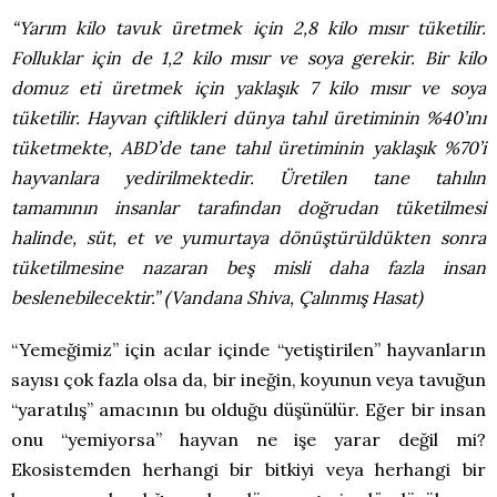
“Yarım kilo tavuk üretmek için 2,8 kilo mısır tüketilir.
Folluklar için de 1,2 kilo mısır ve soya gerekir. Bir kilo
domuz eti üretmek için yaklaşık 7 kilo mısır ve soya
tüketilir. Hayvan çiftlikleri dünya tahıl üretiminin %40’ını
tüketmekte, ABD’de tane tahıl üretiminin yaklaşık %70’i
hayvanlara yedirilmektedir. Üretilen tane tahılın
tamamının insanlar tarafından doğrudan tüketilmesi
halinde, süt, et ve yumurtaya dönüştürüldükten sonra
tüketilmesine nazaran beş misli daha fazla insan
beslenebilecektir.” (Vandana Shiva, Çalınmış Hasat)
“Yemeğimiz” için acılar içinde “yetiştirilen” hayvanların
sayısı çok fazla olsa da, bir ineğin, koyunun veya tavuğun
“yaratılış” amacının bu olduğu düşünülür. Eğer bir insan
onu “yemiyorsa” hayvan ne işe yarar değil mi?
Ekosistemden herhangi bir bitkiyi veya herhangi bir