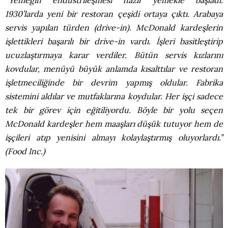
“Yemeğin endüstrileşmesi hazır yemekle başladı.
1930’larda yeni bir restoran çeşidi ortaya çıktı. Arabaya
servis yapılan türden (drive-in). McDonald kardeşlerin
işlettikleri başarılı bir drive-in vardı. İşleri basitleştirip
ucuzlaştırmaya karar verdiler. Bütün servis kızlarını
kovdular, menüyü büyük anlamda kısalttılar ve restoran
işletmeciliğinde bir devrim yapmış oldular. Fabrika
sistemini aldılar ve mutfaklarına koydular. Her işçi sadece
tek bir görev için eğitiliyordu. Böyle bir yolu seçen
McDonald kardeşler hem maaşları düşük tutuyor hem de
işçileri atıp yenisini almayı kolaylaştırmış oluyorlardı.”
(Food Inc.)