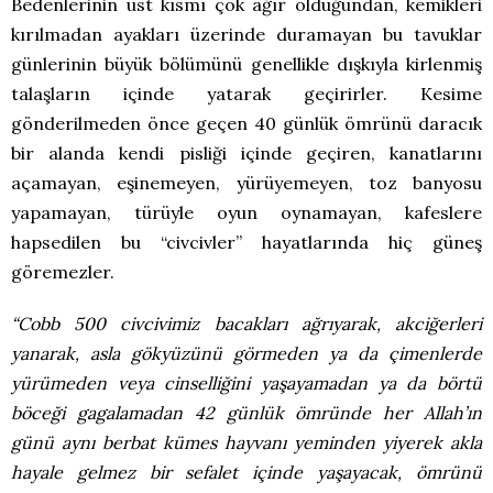
Bedenlerinin üst kısmı çok ağır olduğundan, kemikleri
kırılmadan ayakları üzerinde duramayan bu tavuklar
günlerinin büyük bölümünü genellikle dışkıyla kirlenmiş
talaşların içinde yatarak geçirirler. Kesime
gönderilmeden önce geçen 40 günlük ömrünü daracık
bir alanda kendi pisliği içinde geçiren, kanatlarını
açamayan, eşinemeyen, yürüyemeyen, toz banyosu
yapamayan, türüyle oyun oynamayan, kafeslere
hapsedilen bu “civcivler” hayatlarında hiç güneş
göremezler.
“Cobb 500 civcivimiz bacakları ağrıyarak, akciğerleri
yanarak, asla gökyüzünü görmeden ya da çimenlerde
yürümeden veya cinselliğini yaşayamadan ya da börtü
böceği gagalamadan 42 günlük ömründe her Allah’ın
günü aynı berbat kümes hayvanı yeminden yiyerek akla
hayale gelmez bir sefalet içinde yaşayacak, ömrünü