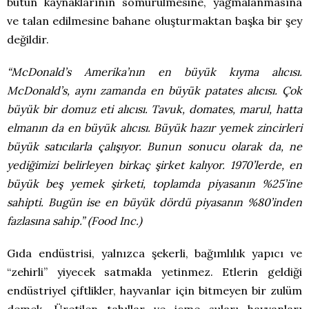
bütün kaynaklarının sömürülmesine, yağmalanmasına
ve talan edilmesine bahane oluşturmaktan başka bir şey
değildir.
“McDonald’s Amerika’nın en büyük kıyma alıcısı.
McDonald’s, aynı zamanda en büyük patates alıcısı. Çok
büyük bir domuz eti alıcısı. Tavuk, domates, marul, hatta
elmanın da en büyük alıcısı. Büyük hazır yemek zincirleri
büyük satıcılarla çalışıyor. Bunun sonucu olarak da, ne
yediğimizi belirleyen birkaç şirket kalıyor. 1970’lerde, en
büyük beş yemek şirketi, toplamda piyasanın %25’ine
sahipti. Bugün ise en büyük dördü piyasanın %80’inden
fazlasına sahip.” (Food Inc.)
Gıda endüstrisi, yalnızca şekerli, bağımlılık yapıcı ve
“zehirli” yiyecek satmakla yetinmez. Etlerin geldiği
endüstriyel çiftlikler, hayvanlar için bitmeyen bir zulüm
demek. Üretilen tahıllar ve içme suları hayvanları