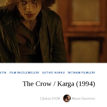
STIK
·
FILM İNCELEMELERI
·
GOTHIC KORKU
·
İNTIKAM FILMLERI
The Crow / Karga (1994)
1 Şubat 2008
Masis Üşenmez