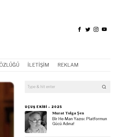
SÖZLÜĞÜ
İLETIŞIM
REKLAM
UÇUŞ EKIBI – 2025
Murat Tolga Şen
Bir He-Man Yazısı: Platformun
Gücü Adına!