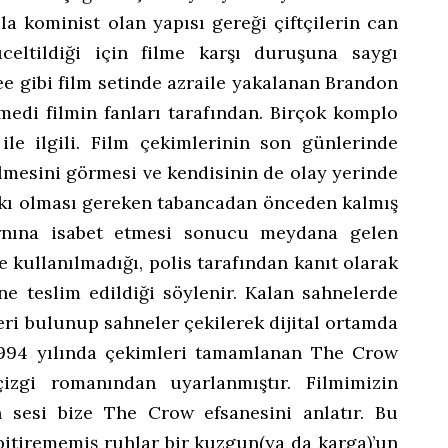
a kominist olan yapısı gereği çiftçilerin can
celtildiği için filme karşı duruşuna saygı
e gibi film setinde azraile yakalanan Brandon
medi filmin fanları tarafından. Birçok komplo
 ile ilgili. Film çekimlerinin son günlerinde
ilmesini görmesi ve kendisinin de olay yerinde
kı olması gereken tabancadan önceden kalmış
rnına isabet etmesi sonucu meydana gelen
 kullanılmadığı, polis tarafından kanıt olarak
ne teslim edildiği söylenir. Kalan sahnelerde
eri bulunup sahneler çekilerek dijital ortamda
. 1994 yılında çekimleri tamamlanan The Crow
çizgi romanından uyarlanmıştır. Filmimizin
n sesi bize The Crow efsanesini anlatır. Bu
 bitirememiş ruhlar bir kuzgun(ya da karga)’un