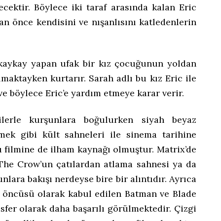
ecektir. Böylece iki taraf arasında kalan Eric
 önce kendisini ve nışanlısını katledenlerin
 kaykay yapan ufak bir kız çocuğunun yoldan
maktayken kurtarır. Sarah adlı bu kız Eric ile
 ve böylece Eric’e yardım etmeye karar verir.
ilerle kurşunlara boğulurken siyah beyaz
ek gibi kült sahneleri ile sinema tarihine
u filmine de ilham kaynağı olmuştur. Matrix’de
e The Crow’un çatılardan atlama sahnesi ya da
lara bakışı nerdeyse bire bir alıntıdır. Ayrıca
an öncüsü olarak kabul edilen Batman ve Blade
fer olarak daha başarılı görülmektedir. Çizgi