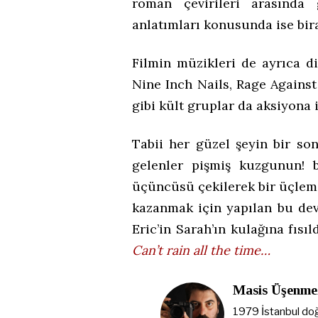
roman çevirileri arasında 
anlatımları konusunda ise bir
Filmin müzikleri de ayrıca d
Nine Inch Nails, Rage Agains
gibi kült gruplar da aksiyona
Tabii her güzel şeyin bir so
gelenler pişmiş kuzgunun! b
üçüncüsü çekilerek bir üçlem
kazanmak için yapılan bu devam
Eric’in Sarah’ın kulağına fıs
Can’t rain all the time…
Masis Üşenme
1979 İstanbul doğ