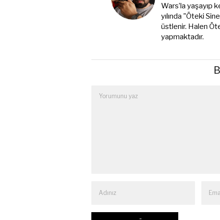
Wars’la yaşayıp k
yılında "Öteki Sin
üstlenir. Halen Öt
yapmaktadır.
B