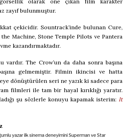
görsellik olarak öne çıkan film karakter
az zayıf bulunmuştur.
ikkat çekicidir. Sountrack’inde bulunan Cure,
t the Machine, Stone Temple Pilots ve Pantera
 ivme kazandırmaktadır.
nu vardır. The Crow’un da daha sonra başına
aşına gelmemiştir. Filmin ikincisi ve hatta
eye dönüştürülen seri ne yazık ki sadece para
 filmleri ile tam bir hayal kırıklığı yaratır.
ıldadığı şu sözlerle konuyu kapamak isterim:
It
z
umlu yazar ilk sinema deneyimini Superman ve Star