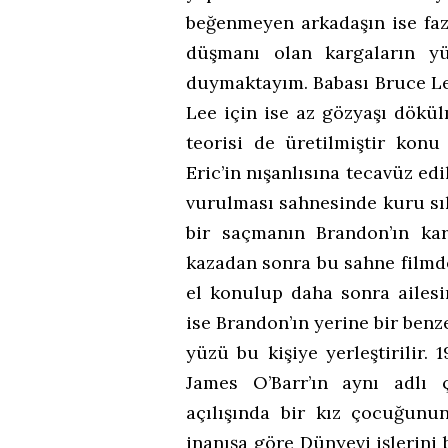
beğenmeyen arkadaşın ise fazl
düşmanı olan kargaların yü
duymaktayım. Babası Bruce Le
Lee için ise az gözyaşı dökül
teorisi de üretilmiştir konu
Eric’in nışanlısına tecavüz ed
vurulması sahnesinde kuru sı
bir saçmanın Brandon’ın ka
kazadan sonra bu sahne filmde
el konulup daha sonra ailesi
ise Brandon’ın yerine bir benz
yüzü bu kişiye yerleştirilir
James O’Barr’ın aynı adlı 
açılışında bir kız çocuğunu
inanışa göre Dünyevi işlerini