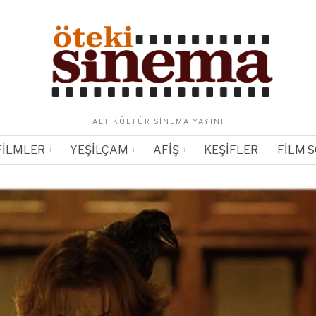
ALT KÜLTÜR SINEMA YAYINI
FILMLER
YEŞILÇAM
AFIŞ
KEŞIFLER
FILM 