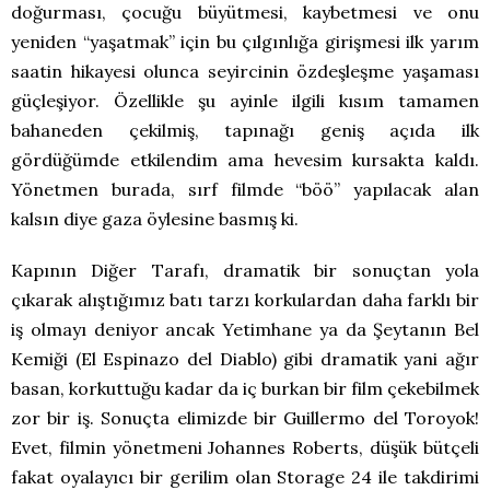
doğurması, çocuğu büyütmesi, kaybetmesi ve onu
yeniden “yaşatmak” için bu çılgınlığa girişmesi ilk yarım
saatin hikayesi olunca seyircinin özdeşleşme yaşaması
güçleşiyor. Özellikle şu ayinle ilgili kısım tamamen
bahaneden çekilmiş, tapınağı geniş açıda ilk
gördüğümde etkilendim ama hevesim kursakta kaldı.
Yönetmen burada, sırf filmde “böö” yapılacak alan
kalsın diye gaza öylesine basmış ki.
Kapının Diğer Tarafı, dramatik bir sonuçtan yola
çıkarak alıştığımız batı tarzı korkulardan daha farklı bir
iş olmayı deniyor ancak Yetimhane ya da Şeytanın Bel
Kemiği (El Espinazo del Diablo) gibi dramatik yani ağır
basan, korkuttuğu kadar da iç burkan bir film çekebilmek
zor bir iş. Sonuçta elimizde bir Guillermo del Toroyok!
Evet, filmin yönetmeni Johannes Roberts, düşük bütçeli
fakat oyalayıcı bir gerilim olan Storage 24 ile takdirimi