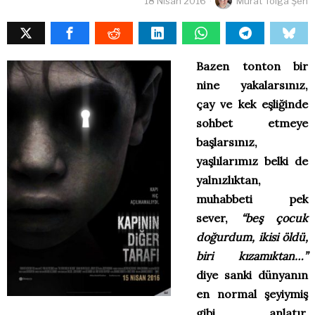
18 Nisan 2016
Murat Tolga Şen
Bazen tonton bir
nine yakalarsınız,
çay ve kek eşliğinde
sohbet etmeye
başlarsınız,
yaşlılarımız belki de
yalnızlıktan,
muhabbeti pek
sever,
“beş çocuk
doğurdum, ikisi öldü,
biri kızamıktan…”
diye sanki dünyanın
en normal şeyiymiş
gibi anlatır.