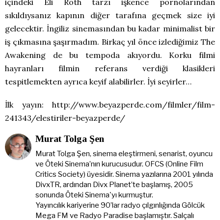
içindeki Eli Roth tarzı işkence pornolarından
sıkıldıysanız kapının diğer tarafına geçmek size iyi
gelecektir. İngiliz sinemasından bu kadar minimalist bir
iş çıkmasına şaşırmadım. Birkaç yıl önce izlediğimiz The
Awakening de bu tempoda akıyordu. Korku filmi
hayranları filmin referans verdiği klasikleri
tespitlemekten ayrıca keyif alabilirler. İyi seyirler…
İlk yayın: http://www.beyazperde.com/filmler/film-
241343/elestiriler-beyazperde/
Murat Tolga Şen
Murat Tolga Şen, sinema eleştirmeni, senarist, oyuncu
ve Öteki Sinema’nın kurucusudur. OFCS (Online Film
Critics Society) üyesidir. Sinema yazılarına 2001 yılında
DivxTR, ardından Divx Planet’te başlamış, 2005
sonunda Öteki Sinema'yı kurmuştur.
Yayıncılık kariyerine 90’lar radyo çılgınlığında Gölcük
Mega FM ve Radyo Paradise başlamıştır. Salçalı