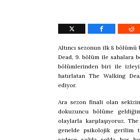
Altıncı sezonun ilk 8 bölümü 
Dead, 9. bölüm ile sahalara b
bölümlerinden biri ile izle
hatırlatan The Walking De
ediyor.
Ara sezon finali olan sekiz
dokuzuncu bölüme geldiğim
olaylarla karşılaşıyoruz. Th
genelde psikolojik gerilim 
sadece sağda solda boş boş