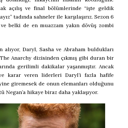
ak açılış ve final bölümlerinde “işte geldik
ız” tadında sahneler ile karşılaşırız. Sezon 6
l ve belki de en muazzam yakın dövüş zombi
n alıyor, Daryl, Sasha ve Abraham buldukları
 The Anarchy dizisinden çıkmış gibi duran bir
arında gerilimli dakikalar yaşanmıştır. Ancak
ye karar veren liderleri Daryl’i fazla hafife
e yine giremesek de onun elemanları olduğunu
tü Negan’a hikaye biraz daha yaklaşıyor.