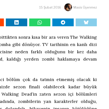
15 Şubat 2016
Masis Üşenmez
bittikten sonra kısa bir ara veren The Walking
omba gibi dönüyor. TV tarihinin en kanlı dizi
yicisine neden farklı olduğunu bir kez daha
ad, kaldığı yerden zombi haklamaya devam
inci bölüm çok da tatmin etmemiş olacak ki
izde sezon finali olabilecek kadar büyük
e Walking Dead’in zaten sezon içi bölümleri
tadında, zombilerin yan karakterler olduğu,
 dolandığı, hikayenin insanın kötülüğüne