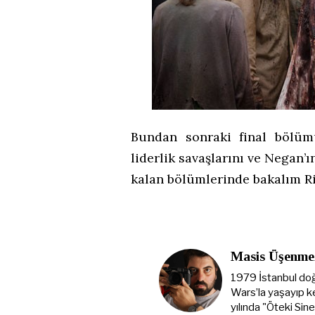
Bundan sonraki final bölüm
liderlik savaşlarını ve Negan’
kalan bölümlerinde bakalım Ric
Masis Üşenme
1979 İstanbul doğ
Wars’la yaşayıp k
yılında "Öteki Sin