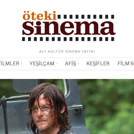
ALT KÜLTÜR SINEMA YAYINI
FILMLER
YEŞILÇAM
AFIŞ
KEŞIFLER
FILM 