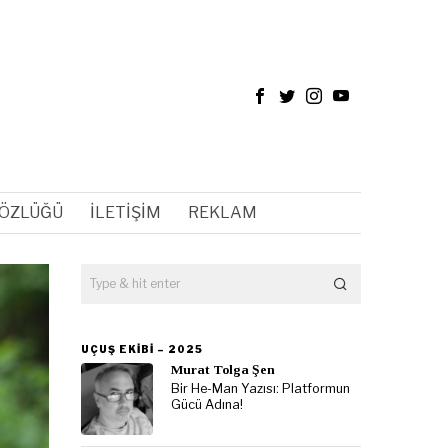
SÖZLÜĞÜ
İLETIŞIM
REKLAM
UÇUŞ EKIBI – 2025
Murat Tolga Şen
Bir He-Man Yazısı: Platformun
Gücü Adına!