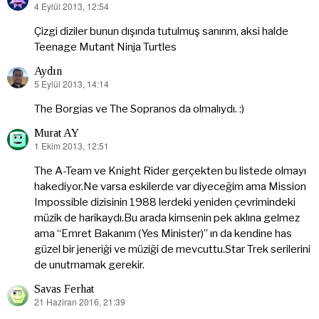
4 Eylül 2013, 12:54
dedi
ki:
Çizgi diziler bunun dışında tutulmuş sanırım, aksi halde
Teenage Mutant Ninja Turtles
Aydın
5 Eylül 2013, 14:14
dedi
ki:
The Borgias ve The Sopranos da olmalıydı. :)
Murat AY
1 Ekim 2013, 12:51
dedi
ki:
The A-Team ve Knight Rider gerçekten bu listede olmayı
hakediyor.Ne varsa eskilerde var diyeceğim ama Mission
Impossible dizisinin 1988 lerdeki yeniden çevrimindeki
müzik de harikaydı.Bu arada kimsenin pek aklına gelmez
ama “Emret Bakanım (Yes Minister)” ın da kendine has
güzel bir jeneriği ve müziği de mevcuttu.Star Trek serilerini
de unutmamak gerekir.
Savas Ferhat
21 Haziran 2016, 21:39
dedi
ki: