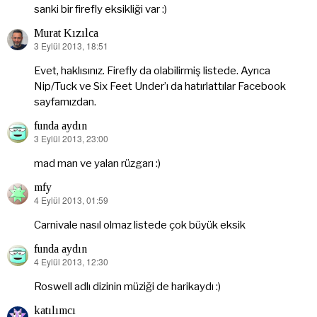
ki:
sanki bir firefly eksikliği var :)
Murat Kızılca
3 Eylül 2013, 18:51
dedi
ki:
Evet, haklısınız. Firefly da olabilirmiş listede. Ayrıca
Nip/Tuck ve Six Feet Under’ı da hatırlattılar Facebook
sayfamızdan.
funda aydın
3 Eylül 2013, 23:00
dedi
ki:
mad man ve yalan rüzgarı :)
mfy
4 Eylül 2013, 01:59
dedi
ki:
Carnivale nasıl olmaz listede çok büyük eksik
funda aydın
4 Eylül 2013, 12:30
dedi
ki:
Roswell adlı dizinin müziği de harikaydı :)
katılımcı