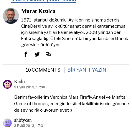
Murat Kızılca
1971 İstanbul doğumlu. Aylık online sinema dergisi
CineDergi ve aylık kültür sanat dergisi kargamecmua
için sinema yazıları kaleme alıyor. 2008 yılından beri
katkı sağladığı Öteki Sinema’da bir yandan da editörlük
görevini sürdürüyor.
10 COMMENTS
BIR YANIT YAZIN
Kadir
3 Eylül 2013, 17:30
dedi
ki:
Benim favorilerim Veronica Mars,Firefly,Angel ve Misfits.
Game of thrones jeneriğinde sibel kekilli’nin ismini görünce
de sevindirik oluyorum evet :)
shiftycan
3 Eylül 2013, 17:31
dedi