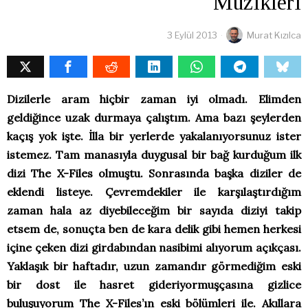
Müzikleri
3 Eylül 2013
Murat Kızılca
Dizilerle aram hiçbir zaman iyi olmadı. Elimden
geldiğince uzak durmaya çalıştım. Ama bazı şeylerden
kaçış yok işte. İlla bir yerlerde yakalanıyorsunuz ister
istemez. Tam manasıyla duygusal bir bağ kurduğum ilk
dizi The X-Files olmuştu. Sonrasında başka diziler de
eklendi listeye. Çevremdekiler ile karşılaştırdığım
zaman hala az diyebileceğim bir sayıda diziyi takip
etsem de, sonuçta ben de kara delik gibi hemen herkesi
içine çeken dizi girdabından nasibimi alıyorum açıkçası.
Yaklaşık bir haftadır, uzun zamandır görmediğim eski
bir dost ile hasret gideriyormuşçasına gizlice
buluşuyorum The X-Files’ın eski bölümleri ile. Akıllara