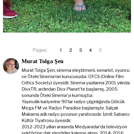
Pages:
1
2
3
4
5
Murat Tolga Şen
Murat Tolga Şen, sinema eleştirmeni, senarist, oyuncu
ve Öteki Sinema’nın kurucusudur. OFCS (Online Film
Critics Society) üyesidir. Sinema yazılarına 2001 yılında
DivxTR, ardından Divx Planet’te başlamış, 2005
sonunda Öteki Sinema'yı kurmuştur.
Yayıncılık kariyerine 90’lar radyo çılgınlığında Gölcük
Mega FM ve Radyo Paradise başlamıştır. Salçalı
Makarna adlı radyo şovunun yaratıcısıdır. İzmit Sabancı
Kültür Tiyatrosu üyesidir.
2012-2023 yılları arasında Medyaradar’da televizyon
sektörüne dair eleştiriler kaleme almış, 2014-2016