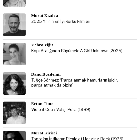
Murat Kızılca
2025 Yılının En İyi Korku Filmleri
Zehra Yiğit
Kapı Aralığında Büyümek: A Girl Unknown (2025)
Banu Bozdemir
Tuğçe Sönmez: ‘Parçalanmak hamurların işidir,
parçalatmak da bizim’
Ertan Tunc
Violent Cop / Vahşi Polis (1989)
Murat Kirisci
Toprağın İntikamı: Picnic at Hanging Rock (1975)