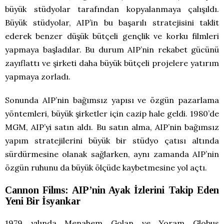
büyük stüdyolar tarafından kopyalanmaya çalışıldı.
Büyük stüdyolar, AIP’in bu başarılı stratejisini taklit
ederek benzer düşük bütçeli gençlik ve korku filmleri
yapmaya başladılar. Bu durum AIP’nin rekabet gücünü
zayıflattı ve şirketi daha büyük bütçeli projelere yatırım
yapmaya zorladı.
Sonunda AIP’nin bağımsız yapısı ve özgün pazarlama
yöntemleri, büyük şirketler için cazip hale geldi. 1980’de
MGM, AIP’yi satın aldı. Bu satın alma, AIP’nin bağımsız
yapım stratejilerini büyük bir stüdyo çatısı altında
sürdürmesine olanak sağlarken, aynı zamanda AIP’nin
özgün ruhunu da büyük ölçüde kaybetmesine yol açtı.
Cannon Films: AIP’nin Ayak İzlerini Takip Eden
Yeni Bir İsyankar
1979 yılında Menahem Golan ve Yoram Globus