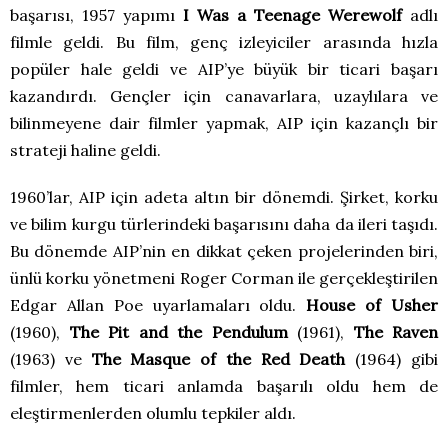
başarısı, 1957 yapımı
I Was a Teenage Werewolf
adlı
filmle geldi. Bu film, genç izleyiciler arasında hızla
popüler hale geldi ve AIP’ye büyük bir ticari başarı
kazandırdı. Gençler için canavarlara, uzaylılara ve
bilinmeyene dair filmler yapmak, AIP için kazançlı bir
strateji haline geldi.
1960’lar, AIP için adeta altın bir dönemdi. Şirket, korku
ve bilim kurgu türlerindeki başarısını daha da ileri taşıdı.
Bu dönemde AIP’nin en dikkat çeken projelerinden biri,
ünlü korku yönetmeni Roger Corman ile gerçekleştirilen
Edgar Allan Poe uyarlamaları oldu.
House of Usher
(1960),
The Pit and the Pendulum
(1961),
The Raven
(1963) ve
The Masque of the Red Death
(1964) gibi
filmler, hem ticari anlamda başarılı oldu hem de
eleştirmenlerden olumlu tepkiler aldı.