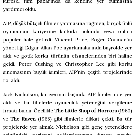
küresel film pazarında da kendine yer bulmasına
yardımcı oldu.
AIP, düşük bütçeli filmler yapmasına rağmen, birçok ünlü
oyuncunun kariyerine katkıda bulundu veya onları
popüler hale getirdi. Vincent Price, Roger Corman’ın
yönettiği Edgar Allan Poe uyarlamalarında başrolde yer
aldı ve gotik korku türünün efsanelerinden biri haline
geldi. Peter Cushing ve Christopher Lee gibi korku
sinemasının büyük isimleri, AIP’nin çeşitli projelerinde
rol aldı.
Jack Nicholson, kariyerinin başında AIP filmlerinde yer
aldı ve bu filmlerle oyunculuk yeteneğini sergileme
fırsatı buldu. Özellikle
The Little Shop of Horrors
(1960)
ve
The Raven
(1963) gibi filmlerle dikkat çekti. Bu tür
projelerde yer almak, Nicholson gibi genç yeteneklere
sektördeki yerlerini sağlamlaştırma fırsatı sundu.