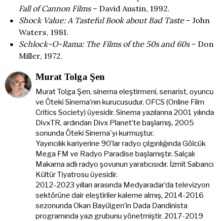
Fall of Cannon Films
– David Austin, 1992.
Shock Value: A Tasteful Book about Bad Taste
– John
Waters, 1981.
Schlock-O-Rama: The Films of the 50s and 60s
– Don
Miller, 1972.
Murat Tolga Şen
Murat Tolga Şen, sinema eleştirmeni, senarist, oyuncu
ve Öteki Sinema’nın kurucusudur. OFCS (Online Film
Critics Society) üyesidir. Sinema yazılarına 2001 yılında
DivxTR, ardından Divx Planet’te başlamış, 2005
sonunda Öteki Sinema'yı kurmuştur.
Yayıncılık kariyerine 90’lar radyo çılgınlığında Gölcük
Mega FM ve Radyo Paradise başlamıştır. Salçalı
Makarna adlı radyo şovunun yaratıcısıdır. İzmit Sabancı
Kültür Tiyatrosu üyesidir.
2012-2023 yılları arasında Medyaradar’da televizyon
sektörüne dair eleştiriler kaleme almış, 2014-2016
sezonunda Okan Bayülgen’in Dada Dandinista
programında yazı grubunu yönetmiştir. 2017-2019