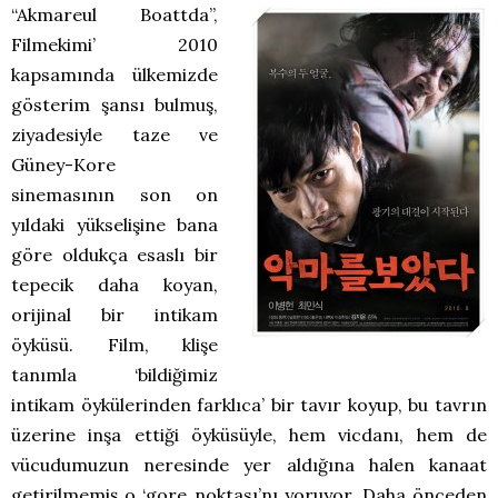
“Akmareul Boattda”,
Filmekimi’ 2010
kapsamında ülkemizde
gösterim şansı bulmuş,
ziyadesiyle taze ve
Güney-Kore
sinemasının son on
yıldaki yükselişine bana
göre oldukça esaslı bir
tepecik daha koyan,
orijinal bir intikam
öyküsü. Film, klişe
tanımla ‘bildiğimiz
intikam öykülerinden farklıca’ bir tavır koyup, bu tavrın
üzerine inşa ettiği öyküsüyle, hem vicdanı, hem de
vücudumuzun neresinde yer aldığına halen kanaat
getirilmemiş o ‘gore noktası’nı yoruyor. Daha önceden