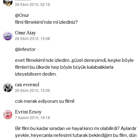
26 Ekim 2010, 02:19
dedi
ki:
@Onur
filmi filmekimi’nde mi izlediniz?
Onur Atay
26 Ekim 2010, 15:08
dedi
ki:
@infestor
evet filmekimi’nde izledim. güzel deneyimdi, keşke böyle
filmleri bu ülkede hep böyle büyük kalabalıklarla
izleyebilsem dedim.
can evrenol
26 Ekim 2010, 15:09
dedi
ki:
cok merak ediyorum su filmi!
Evrim Ersoy
7 Kasım 2010, 19:18
dedi
ki:
Bir film bu kadar sıradan ve hayal kırıcı mı olabilirdi? Aylardır
şevkle, heyecanla nefesimi tutarak beklediğim bu film, dün