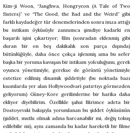
Kim-ji Woon, “Janghwa, Hongryeon (A Tale of Two
Sisters)” ve “The Good, the Bad and the Weird” gibi
farklı kaydadeğer tür denemelerinden sonra imza attığı
bu intikam öyküsüyle zannımca şimdiye kadarki en
başarılı işini çıkartıyor; film (sonradan eklenmiş gibi
duran bir on beş dakikalık son parça dışında)
bütünlüğüyle, daha önce çokça işlenmiş ama bu sefer
başka bir yoruma kavuşan bir intikam yolculuğunu, gerek
oyuncu yönetimiyle, gerekse de görüntü yönetimiyle
estetize edilmiş dinamik şiddetiyle (bu noktada bazı
kısımlarda yer alan Hollywoodvari patırtıyı görmezden
geliyorum) Güney-Kore gerilimlerine bir harika daha
ekliyor diyebilirim. Özellikle şahsi fikrimce adeta bir
Dostoyevski bakışıyla yorumlanan bu şiddet öyküsünün
(şiddet, mutlu olmak adına harcanabilir mi, değiş tokuş
edilebilir mi), aynı zamanda bu kadar hareketli bir filme