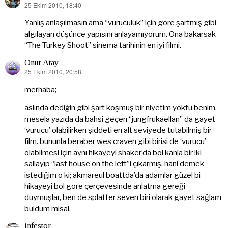
25 Ekim 2010, 18:40
dedi
ki:
Yanlış anlaşılmasın ama “vuruculuk” için gore şartmış gibi
algılayan düşünce yapısını anlayamıyorum. Ona bakarsak
“The Turkey Shoot” sinema tarihinin en iyi filmi.
Onur Atay
25 Ekim 2010, 20:58
dedi
ki:
merhaba;
aslında dediğin gibi şart koşmuş bir niyetim yoktu benim,
mesela yazıda da bahsi geçen “jungfrukaellan” da gayet
‘vurucu’ olabilirken şiddeti en alt seviyede tutabilmiş bir
film. bununla beraber wes craven gibi birisi de ‘vurucu’
olabilmesi için aynı hikayeyi shaker’da bol kanla bir iki
sallayıp “last house on the left”i çıkarmış. hani demek
istediğim o ki; akmareul boattda’da adamlar güzel bi
hikayeyi bol gore çerçevesinde anlatma gereği
duymuşlar, ben de splatter seven biri olarak gayet sağlam
buldum misal.
infestor