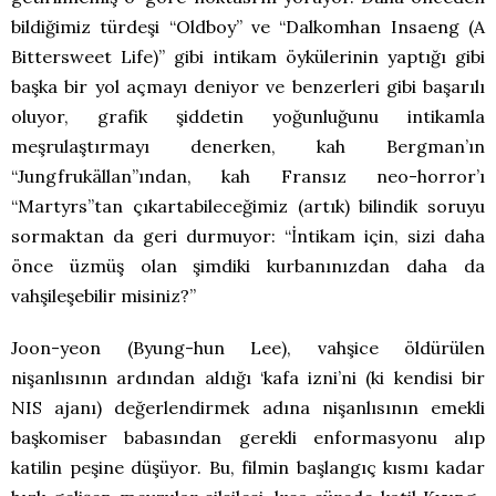
bildiğimiz türdeşi “Oldboy” ve “Dalkomhan Insaeng (A
Bittersweet Life)” gibi intikam öykülerinin yaptığı gibi
başka bir yol açmayı deniyor ve benzerleri gibi başarılı
oluyor, grafik şiddetin yoğunluğunu intikamla
meşrulaştırmayı denerken, kah Bergman’ın
“Jungfrukällan”ından, kah Fransız neo-horror’ı
“Martyrs”tan çıkartabileceğimiz (artık) bilindik soruyu
sormaktan da geri durmuyor: “İntikam için, sizi daha
önce üzmüş olan şimdiki kurbanınızdan daha da
vahşileşebilir misiniz?”
Joon-yeon (Byung-hun Lee), vahşice öldürülen
nişanlısının ardından aldığı ‘kafa izni’ni (ki kendisi bir
NIS ajanı) değerlendirmek adına nişanlısının emekli
başkomiser babasından gerekli enformasyonu alıp
katilin peşine düşüyor. Bu, filmin başlangıç kısmı kadar