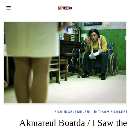
FILM İNCELEMELERI
·
İNTIKAM FILMLERI
Akmareul Boatda / I Saw the