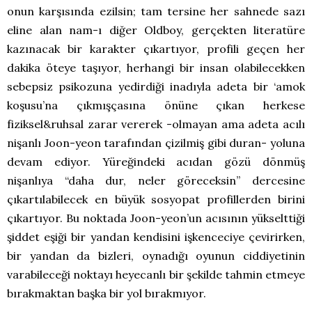
onun karşısında ezilsin; tam tersine her sahnede sazı
eline alan nam-ı diğer Oldboy, gerçekten literatüre
kazınacak bir karakter çıkartıyor, profili geçen her
dakika öteye taşıyor, herhangi bir insan olabilecekken
sebepsiz psikozuna yedirdiği inadıyla adeta bir ‘amok
koşusu’na çıkmışçasına önüne çıkan herkese
fiziksel&ruhsal zarar vererek -olmayan ama adeta acılı
nişanlı Joon-yeon tarafından çizilmiş gibi duran- yoluna
devam ediyor. Yüreğindeki acıdan gözü dönmüş
nişanlıya “daha dur, neler göreceksin” dercesine
çıkartılabilecek en büyük sosyopat profillerden birini
çıkartıyor. Bu noktada Joon-yeon’un acısının yükselttiği
şiddet eşiği bir yandan kendisini işkenceciye çevirirken,
bir yandan da bizleri, oynadığı oyunun ciddiyetinin
varabileceği noktayı heyecanlı bir şekilde tahmin etmeye
bırakmaktan başka bir yol bırakmıyor.