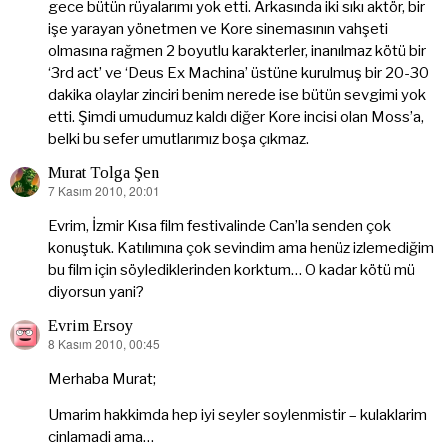
gece bütün rüyalarımı yok etti. Arkasında iki sıkı aktör, bir
işe yarayan yönetmen ve Kore sinemasının vahşeti
olmasına rağmen 2 boyutlu karakterler, inanılmaz kötü bir
‘3rd act’ ve ‘Deus Ex Machina’ üstüne kurulmuş bir 20-30
dakika olaylar zinciri benim nerede ise bütün sevgimi yok
etti. Şimdi umudumuz kaldı diğer Kore incisi olan Moss’a,
belki bu sefer umutlarımız boşa çıkmaz.
Murat Tolga Şen
7 Kasım 2010, 20:01
dedi
ki:
Evrim, İzmir Kısa film festivalinde Can’la senden çok
konuştuk. Katılımına çok sevindim ama henüz izlemediğim
bu film için söylediklerinden korktum… O kadar kötü mü
diyorsun yani?
Evrim Ersoy
8 Kasım 2010, 00:45
dedi
ki:
Merhaba Murat;
Umarim hakkimda hep iyi seyler soylenmistir – kulaklarim
cinlamadi ama…