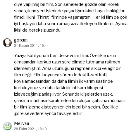
diye yapılmış bir film. Son senelerde gözde olan Koreli
sanatçıların yeni işlerinde yaşadığım ikinci hayal kırıklığı bu
filmdi. İlkini “Thirst” filminde yaşamıştım. Her iki film de çok
iyi başlayıp daha sonra amaçsızca ilerleyen filmlerdi. Ayrıca
ikisi de gereksiz uzundu.
gorcun
21 Kasım 2011, 16:44
dedi
ki:
Yazıya katılıyorum ben de sevdim filmi. Özellikle uzun
olmasından korkup uzun süre elimde tutmama rağmen
izlememiştim. Ama uzunluğuna rağmen sıkıcı ve ağır bir
film değil. Film boyunca süren dedektif-seri katil
kovalamacasından da daha filmin ilk yarım saatinde
kurtuluyoruz ve daha farklı bir intikam hikayesi
izleyeceğimiz anlaşılıyor. Sonunda klişelerden uzak,
şahsına münhasır karakterlerden oluşan şahsına münhasır
bir film izlemek isteyenler için ideal bir seçim. Özellikle
gore severlere ayrıca tavsiye edilir.
Mervan
29 Ekim 2021, 18:19
dedi