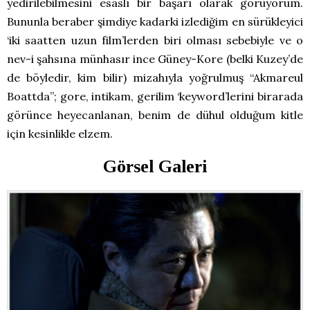
yedirilebilmesini esaslı bir başarı olarak görüyorum.
Bununla beraber şimdiye kadarki izlediğim en sürükleyici
‘iki saatten uzun film’lerden biri olması sebebiyle ve o
nev-i şahsına münhasır ince Güney-Kore (belki Kuzey’de
de böyledir, kim bilir) mizahıyla yoğrulmuş “Akmareul
Boattda”; gore, intikam, gerilim ‘keyword’lerini birarada
görünce heyecanlanan, benim de dühul olduğum kitle
için kesinlikle elzem.
Görsel Galeri