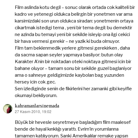
Film aslinda kotu degil – sonuc olarak ortada cok kaliteli bir
kadro ve yetenegi oldukca belirgin bir yonetmen var ama
karsimizdaki son urun oldukca siradan: yonetmenin ortaya
cikartmak istedigi tema , yeni bir tema degil: bu demektir
ne azinda bu temayi yeni bir sekilde isleyip ona ilgi cekici
bir hava vermesi gerekir – ne yazik ki buda olmuyor.
Film tam beklenmedik yerlere gitmesi gerekirken , daha
da sacma sapan seyler yapmaya basliyor: butun olay
Karakter A’nin bir noktadan oteki noktaya gitmesi icin bir
bahane oluyor – tamam sonu bir sekilde guzel baglaniyor
ama o sahneye geldigimizde kaybolan bag yuzunden
hersey icin cok gec.
Sen izlediginde senin de fikirlerini her zamanki gibi keyifle
okumayi bekliyorum.
kahramanlarsinemada
27 Kasım 2010, 19:02
dedi
ki:
Büyük bir hevesle seyretmeye başladığım film maalesef
bende de hayal kırıklığı yarattı. Evrim’in yorumlarına
tamamen katılıyorum. Sanki Amerikalılar remake yapsın