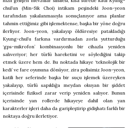
hızlı gelişen mevzular silsilesi, kısa sürede katil Kyung-
chul’un (Min-Sik Choi) intikam peşindeki Joon-yeon
tarafından yakalanmasıyla sonuçlanıyor ama planlar
tahmin ettiğimiz gibi işlemektense, başka bir yöne doğru
ilerliyor. Joon-yeon, yakalayıp öldüresiye patakladığı
Kyung-chul’u farkına vardırmadan zorla yutturduğu
‘gps-mikrofon’ kombinasyonlu bir cihazla yeniden
salıveriyor; her türlü hareketini ve söylediğini takip
etmek üzere hem de. Bu noktada hikaye ‘teknolojik bir
kedi’ ve fare oyununa dönüyor, zira polisimiz Joon-yeon,
katili her seferinde başka bir suçu işlemek üzereyken
yakalayıp, türlü sapıklığa meydan okuyan bir şiddet
içerisinde fiziksel zarar verip yeniden salıyor. Bunun
içerisinde yan rollerde hikayeye dahil olan yan
karakterler işleri daha da garipleştirip gidişhatı farklı bir
noktaya doğru ilerletiyor.