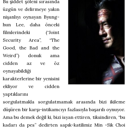
Bu şiddet şöleni sırasında
üzgün ve delirmeye yakın
nişanlıyı oynayan Byung-
hun Lee, daha önceki
filmlerindeki (“Joint
Security Area”, “The
Good, the Bad and the
Weird”) donuk ama
cidden az ve öz
oynayabildiği
karakterlerine bir yenisini
ekliyor ve cidden
yaptıklarını
sorgulatmakla sorgulatmamak arasında bizi ikileme
düşüren bir karşı-intikamcıyı fazlasıyla başarılı oynuyor.
Ama bu demek değil ki, bizi isyan ettiren, tiksindiren, “bu
kadarı da pes” dedirten sapık-katilimiz Min -Sik Choi