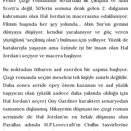
Fener çizgi romanının 40’lardaki ilk çıkışına ve Alan
Scott’a değil, 50’lerin sonuna denk gelen 2. dalganın
kahramanı olan Hal Jordan’ın macerasına odaklanıyor.
Filmin başında her şey yolunda… Abin Sur’un gemisi
dünyaya düşüyor, kendisi yaralanıyor ve güç veren
yüzüğünü “seçilmiş olan”ı bulması için yolluyor. Yüzük de
hatalarıyla yaşayan ama özünde iyi bir insan olan Hal
Jordan’ı seçiyor ve macera başlıyor.
Bu noktadan itibaren asıl eserden bir sapma başlıyor.
Çizgi romanda seçim meselesi tek kişiyle sınırlı değildir.
Daha sonra seride epey önem kazanan ve asıl yüzük
taşıyıcısı olan (yüzük sadece daha yakında olduğu için
Hal Jordan’ı seçer) Guy Gardner karakteri senaryodan
tamamen dışlanmış. Hikayenin düşmanı ise çizgi roman
serisinde de Hal Jordan’ın en belalı düşmanı olan
Parallax adında H.P.Lovecraft’ın Ctulhu tasvirlerine