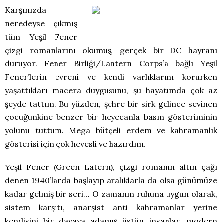
Karşınızda
neredeyse çıkmış
tüm Yeşil Fener
çizgi romanlarını okumuş, gerçek bir DC hayranı
duruyor. Fener Birliği/Lantern Corps’a bağlı Yeşil
Fener’lerin evreni ve kendi varlıklarını korurken
yaşattıkları macera duygusunu, şu hayatımda çok az
şeyde tattım. Bu yüzden, şehre bir sirk gelince sevinen
çocuğunkine benzer bir heyecanla basın gösteriminin
yolunu tuttum. Mega bütçeli erdem ve kahramanlık
gösterisi için çok hevesli ve hazırdım.
Yeşil Fener (Green Latern), çizgi romanın altın çağı
denen 1940’larda başlayıp aralıklarla da olsa günümüze
kadar gelmiş bir seri… O zamanın ruhuna uygun olarak,
sistem karşıtı, anarşist anti kahramanlar yerine
kendisini bir davaya adamış üstün insanlar, modern