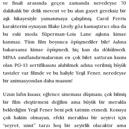
ve finali arasında geçen zamanda neredeyse 70
dakikalık bir delik mevcut ve bu alan gayet gereksiz bir
aşk hikayesiyle yamanmaya çalışılmış. Carol Ferris
karakterini oynayan Blake Lively göz kamaştırıcı olsa da
bu eski moda Süperman-Lois Lane aşkına kimse
kanmaz. Tüm film boyunca öpüşmediler bile! Aslına
bakarsanız kimse öpüşmedi, hiç kan da dökülmedi.
MPAA sınıflandırmalarının en çok bilet sattıran kısmı
olan PG-13 sertifikasını alabilmek adına verilmiş büyük
tavizler var filmde ve bu haliyle Yeşil Fener, neredeyse
bir animasyondan daha masum!
Uzun lafın kısası; eğlence sineması düşmanı, çok bilmiş
bir film eleştirmeni değilim ama büyük bir merakla
beklediğim Yeşil Fener beni pek tatmin etmedi. Konuya
çok hakim olmayan, efekt meraklısı bir seyirci için
“seyret, unut” tarzı hoş bir seyirlik olacaktır ama