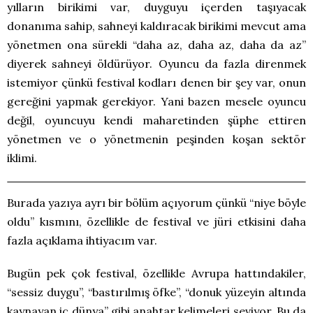
yılların birikimi var, duyguyu içerden taşıyacak
donanıma sahip, sahneyi kaldıracak birikimi mevcut ama
yönetmen ona sürekli “daha az, daha az, daha da az”
diyerek sahneyi öldürüyor. Oyuncu da fazla direnmek
istemiyor çünkü festival kodları denen bir şey var, onun
gereğini yapmak gerekiyor. Yani bazen mesele oyuncu
değil, oyuncuyu kendi maharetinden şüphe ettiren
yönetmen ve o yönetmenin peşinden koşan sektör
iklimi.
Burada yazıya ayrı bir bölüm açıyorum çünkü “niye böyle
oldu” kısmını, özellikle de festival ve jüri etkisini daha
fazla açıklama ihtiyacım var.
Bugün pek çok festival, özellikle Avrupa hattındakiler,
“sessiz duygu”, “bastırılmış öfke”, “donuk yüzeyin altında
kaynayan iç dünya” gibi anahtar kelimeleri seviyor. Bu da