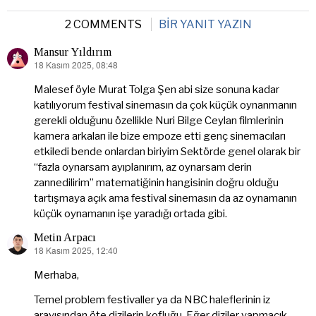
2 COMMENTS
BIR YANIT YAZIN
Mansur Yıldırım
18 Kasım 2025, 08:48
dedi
ki:
Malesef öyle Murat Tolga Şen abi size sonuna kadar
katılıyorum festival sinemasın da çok küçük oynanmanın
gerekli olduğunu özellikle Nuri Bilge Ceylan filmlerinin
kamera arkaları ile bize empoze etti genç sinemacıları
etkiledi bende onlardan biriyim Sektörde genel olarak bir
“fazla oynarsam ayıplanırım, az oynarsam derin
zannedilirim” matematiğinin hangisinin doğru olduğu
tartışmaya açık ama festival sinemasın da az oynamanın
küçük oynamanın işe yaradığı ortada gibi.
Metin Arpacı
18 Kasım 2025, 12:40
dedi
ki:
Merhaba,
Temel problem festivaller ya da NBC haleflerinin iz
arayışından öte dizilerin kofluğu. Eğer diziler yapmacık,