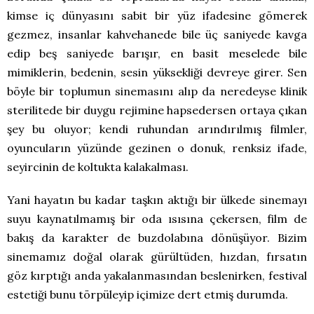
kimse iç dünyasını sabit bir yüz ifadesine gömerek
gezmez, insanlar kahvehanede bile üç saniyede kavga
edip beş saniyede barışır, en basit meselede bile
mimiklerin, bedenin, sesin yüksekliği devreye girer. Sen
böyle bir toplumun sinemasını alıp da neredeyse klinik
sterilitede bir duygu rejimine hapsedersen ortaya çıkan
şey bu oluyor; kendi ruhundan arındırılmış filmler,
oyuncuların yüzünde gezinen o donuk, renksiz ifade,
seyircinin de koltukta kalakalması.
Yani hayatın bu kadar taşkın aktığı bir ülkede sinemayı
suyu kaynatılmamış bir oda ısısına çekersen, film de
bakış da karakter de buzdolabına dönüşüyor. Bizim
sinemamız doğal olarak gürültüden, hızdan, fırsatın
göz kırptığı anda yakalanmasından beslenirken, festival
estetiği bunu törpüleyip içimize dert etmiş durumda.