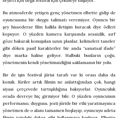
seyirci için değil festival için çekmeye başlıyor.
Bu atmosferde yetişen genç yönetmen elbette gidip de
oyuncusuna bir duygu talimatı veremiyor. Oyuncu bir
şey hissederse film halkla iletişim kuracak diye ödleri
kopuyor. O yüzden kamera karşısında sessizlik, sırf
göze bakarak konuşulan uzun planlar, kelimeleri taneler
gibi döken pasif karakterler bir anda “sanatsal ifade”
diye marka haline geliyor. Halbuki bunların çoğu,
yönetmenin kendi yönetimsizliğini saklamanın bir yolu.
Bir de işin festival jürisi tarafı var ki orası daha da
komik. Jüriler artık filmin ne anlattığından çok, hangi
siyasi çerçevede tartışıldığına bakıyorlar. Oyunculuk
orada devreye hiç girmiyor bile. O yüzden oyuncunun
performansı, duygusu, jesti jüride bir etki yaratmayınca
yönetmen de o alanı tamamen boşlayıp, oyuncuyu adeta
filmin içindeki dekor gibi kullanmaya başlıyor. Elbette