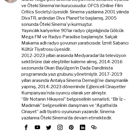
ve Öteki Sinema’nın kurucusudur. OFCS (Online Film
Critics Society) üyesidir. Sinema yazılarına 2001 yılında
DivxTR, ardından Divx Planet’te başlamış, 2005
sonunda Öteki Sinema'yı kurmuştur.
Yayıncılık kariyerine 90’lar radyo çılgınlığında Gölcük
Mega FM ve Radyo Paradise başlamıştır. Salçalı
Makarna adlı radyo şovunun yaratıcısıdır. İzmit Sabancı
Kültür Tiyatrosu üyesidir.
2012-2023 yılları arasında Medyaradar’da televizyon
sektörüne dair eleştiriler kaleme almış, 2014-2016
sezonunda Okan Bayülgen’in Dada Dandinista
programında yazı grubunu yönetmiştir. 2017-2019
yılları arasında Antalya Sinema Derneği’ne danışmanlık
yapmış, 2014-2023 döneminde Eğlenceli Cinayetler
Kumpanyası’nda oyuncu olarak yer almıştır.
“Bir Notanın Hikayesi” belgeselinin senaristi, “Bir İz –
Madımak” belgeselinin danışmanı ve “Agatha’da
Cinayet” adlı tiyatro oyununun yazarıdır. Sinema
yazılarına Öteki Sinema’da devam etmektedir.