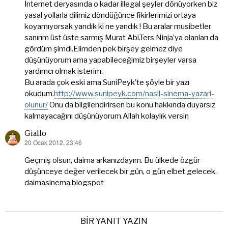
İnternet deryasında o kadar illegal şeyler dönüyorken biz
yasal yollarla dilimiz döndüğünce fikirlerimizi ortaya
koyamıyorsak yandık ki ne yandık ! Bu aralar musibetler
sanırım üst üste sarmış Murat Abi.Ters Ninja’ya olanları da
gördüm şimdi.Elimden pek birşey gelmez diye
düşünüyorum ama yapabileceğimiz birşeyler varsa
yardımcı olmak isterim.
Bu arada çok eski ama SuniPeyk’te şöyle bir yazı
okudum.
http://www.sunipeyk.com/nasil-sinema-yazari-
olunur/
Onu da bilgilendirirsen bu konu hakkında duyarsız
kalmayacağını düşünüyorum.Allah kolaylık versin
Giallo
20 Ocak 2012, 23:46
dedi
ki:
Geçmiş olsun, daima arkanızdayım. Bu ülkede özgür
düşünceye değer verilecek bir gün, o gün elbet gelecek.
daimasinema.blogspot
BIR YANIT YAZIN