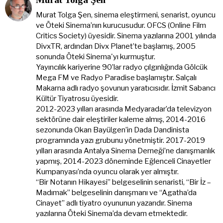
Murat Tolga Şen, sinema eleştirmeni, senarist, oyuncu
ve Öteki Sinema’nın kurucusudur. OFCS (Online Film
Critics Society) üyesidir. Sinema yazılarına 2001 yılında
DivxTR, ardından Divx Planet’te başlamış, 2005
sonunda Öteki Sinema'yı kurmuştur.
Yayıncılık kariyerine 90’lar radyo çılgınlığında Gölcük
Mega FM ve Radyo Paradise başlamıştır. Salçalı
Makarna adlı radyo şovunun yaratıcısıdır. İzmit Sabancı
Kültür Tiyatrosu üyesidir.
2012-2023 yılları arasında Medyaradar’da televizyon
sektörüne dair eleştiriler kaleme almış, 2014-2016
sezonunda Okan Bayülgen’in Dada Dandinista
programında yazı grubunu yönetmiştir. 2017-2019
yılları arasında Antalya Sinema Derneği’ne danışmanlık
yapmış, 2014-2023 döneminde Eğlenceli Cinayetler
Kumpanyası’nda oyuncu olarak yer almıştır.
“Bir Notanın Hikayesi” belgeselinin senaristi, “Bir İz –
Madımak” belgeselinin danışmanı ve “Agatha’da
Cinayet” adlı tiyatro oyununun yazarıdır. Sinema
yazılarına Öteki Sinema’da devam etmektedir.