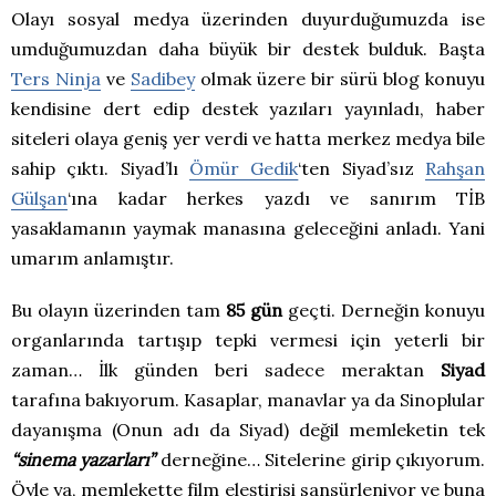
Olayı sosyal medya üzerinden duyurduğumuzda ise
umduğumuzdan daha büyük bir destek bulduk. Başta
Ters Ninja
ve
Sadibey
olmak üzere bir sürü blog konuyu
kendisine dert edip destek yazıları yayınladı, haber
siteleri olaya geniş yer verdi ve hatta merkez medya bile
sahip çıktı. Siyad’lı
Ömür Gedik
‘ten Siyad’sız
Rahşan
Gülşan
‘ına kadar herkes yazdı ve sanırım TİB
yasaklamanın yaymak manasına geleceğini anladı. Yani
umarım anlamıştır.
Bu olayın üzerinden tam
85 gün
geçti. Derneğin konuyu
organlarında tartışıp tepki vermesi için yeterli bir
zaman… İlk günden beri sadece meraktan
Siyad
tarafına bakıyorum. Kasaplar, manavlar ya da Sinoplular
dayanışma (Onun adı da Siyad) değil memleketin tek
“sinema yazarları”
derneğine… Sitelerine girip çıkıyorum.
Öyle ya, memlekette film eleştirisi sansürleniyor ve buna