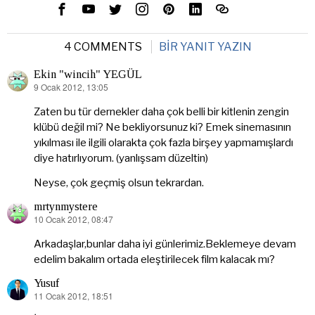
4 COMMENTS
BIR YANIT YAZIN
Ekin "wincih" YEGÜL
9 Ocak 2012, 13:05
dedi
ki:
Zaten bu tür dernekler daha çok belli bir kitlenin zengin
klübü değil mi? Ne bekliyorsunuz ki? Emek sinemasının
yıkılması ile ilgili olarakta çok fazla birşey yapmamışlardı
diye hatırlıyorum. (yanlışsam düzeltin)
Neyse, çok geçmiş olsun tekrardan.
mrtynmystere
10 Ocak 2012, 08:47
dedi
ki:
Arkadaşlar,bunlar daha iyi günlerimiz.Beklemeye devam
edelim bakalım ortada eleştirilecek film kalacak mı?
Yusuf
11 Ocak 2012, 18:51
dedi
ki: