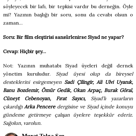
söyleyecek bir lafı, bir tepkisi vardır bu derneğin. Öyle
mi? Yazının başlığı bir soru, sonu da cevabı olsun o
zaman…
Soru: Bir film eleştirisi sansürlenirse Siyad ne yapar?
Cevap: Hiçbir şey…
Not: Yazının muhatabı Siyad üyeleri değil dernek
yönetim kuruludur.
Siyad üyesi olup da bireysel
desteklerini esirgemeyen
Sadi Çilingir, Ali Ulvi Uyanık,
Banu Bozdemir, Ömür Gedik, Okan Arpaç, Burak Göral,
Cüneyt Cebenoyan, Fırat Sayıcı,
Siyad’lı yazarların
çıkardığı
Arka Pencere
dergisine ve Siyad içinde konuyu
gündeme getirmeye çalışan üyelere teşekkür ederiz.
Sağolun, varolun.
Murat Tolga Şen