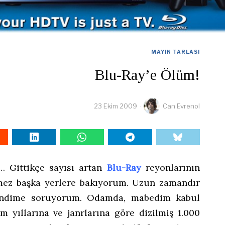
MAYIN TARLASI
Blu-Ray’e Ölüm!
23 Ekim 2009
Can Evrenol
… Gittikçe sayısı artan
Blu-Ray
reyonlarının
mez başka yerlere bakıyorum. Uzun zamandır
endime soruyorum. Odamda, mabedim kabul
ım yıllarına ve janrlarına göre dizilmiş 1.000