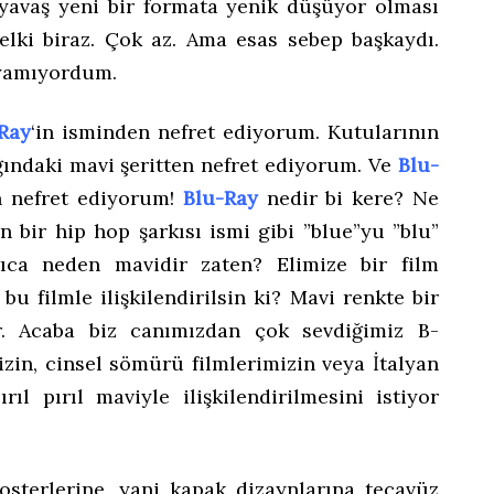
yavaş yeni bir formata yenik düşüyor olması
elki biraz. Çok az. Ama esas sebep başkaydı.
oyamıyordum.
Ray
‘in isminden nefret ediyorum. Kutularının
ğındaki mavi şeritten nefret ediyorum. Ve
Blu-
en nefret ediyorum!
Blu-Ray
nedir bi kere? Ne
an bir hip hop şarkısı ismi gibi ”blue”yu ”blu”
ıca neden mavidir zaten? Elimize bir film
u filmle ilişkilendirilsin ki? Mavi renkte bir
dır. Acaba biz canımızdan çok sevdiğimiz B-
izin, cinsel sömürü filmlerimizin veya İtalyan
ıl pırıl maviyle ilişkilendirilmesini istiyor
osterlerine, yani kapak dizaynlarına tecavüz