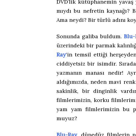
DVD’lik kütüphanemin yavaş 
mıydı bu nefretin kaynağı? B
Ama neydi? Bir türlü adını k
Sonunda galiba buldum.
Blu-
üzerindeki bir parmak kalınlı
Ray
‘in temsil ettiği herşeyd
ciddiyetsiz bir isimdir. Sırad
yazmanın manası nedir! Ayr
aldığımızda, neden mavi renk b
sakinlik, bir dinginlik var
filmlerimizin, korku filmlerim
yam yam filmlerimizin bu pır
muyuz?
Blu-Ray
, düpedüz filmlerin p