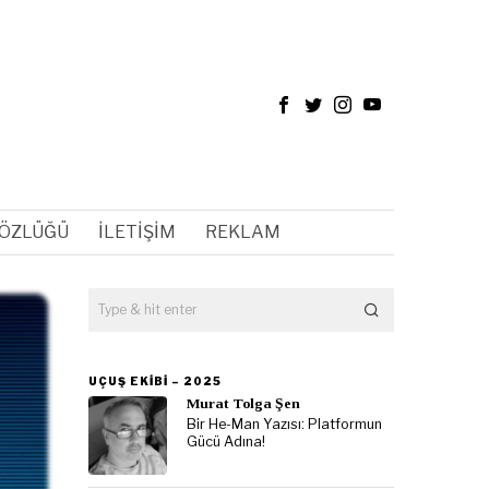
SÖZLÜĞÜ
İLETIŞIM
REKLAM
UÇUŞ EKIBI – 2025
Murat Tolga Şen
Bir He-Man Yazısı: Platformun
Gücü Adına!