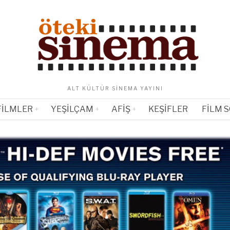
ALT KÜLTÜR SINEMA YAYINI
FILMLER
YEŞILÇAM
AFIŞ
KEŞIFLER
FILM 