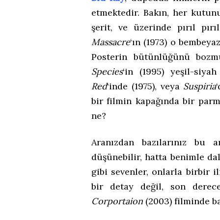
etmektedir. Bakın, her kutun
şerit, ve üzerinde pırıl pır
Massacre
‘ın (1973) o bembeya
Posterin bütünlüğünü bozm
Species
‘in (1995) yeşil-siy
Red
‘inde (1975), veya
Suspiria
bir filmin kapağında bir parm
ne?
Aranızdan bazılarınız bu 
düşünebilir, hatta benimle dal
gibi sevenler, onlarla birbir 
bir detay değil, son dere
Corportaion
(2003) filminde ba