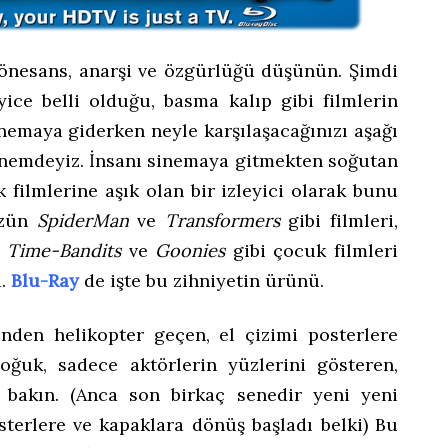
önesans, anarşi ve özgürlüğü düşünün. Şimdi
iyice belli olduğu, basma kalıp gibi filmlerin
inemaya giderken neyle karşılaşacağınızı aşağı
dönemdeyiz. İnsanı sinemaya gitmekten soğutan
filmlerine aşık olan bir izleyici olarak bunu
zün
SpiderMan
ve
Transformers
gibi filmleri,
,
Time-Bandits
ve
Goonies
gibi çocuk filmleri
i.
Blu-Ray
de işte bu zihniyetin ürünü.
nden helikopter geçen, el çizimi posterlere
oğuk, sadece aktörlerin yüzlerini gösteren,
 bakın. (Anca son birkaç senedir yeni yeni
sterlere ve kapaklara dönüş başladı belki) Bu