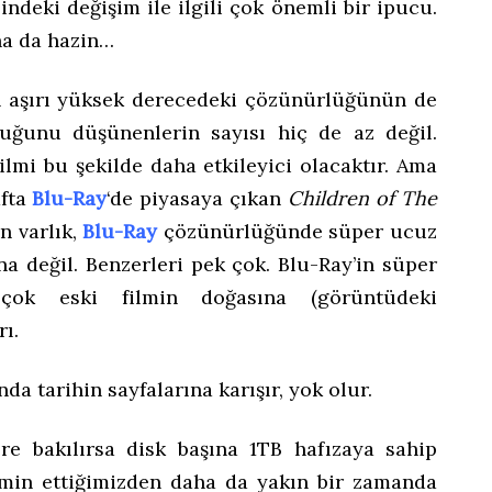
ndeki değişim ile ilgili çok önemli bir ipucu.
aha da hazin…
in aşırı yüksek derecedeki çözünürlüğünün de
duğunu düşünenlerin sayısı hiç de az değil.
lmi bu şekilde daha etkileyici olacaktır. Ama
afta
Blu-Ray
‘de piyasaya çıkan
Children of The
n varlık,
Blu-Ray
çözünürlüğünde süper ucuz
na değil. Benzerleri pek çok. Blu-Ray’in süper
çok eski filmin doğasına (görüntüdeki
rı.
a tarihin sayfalarına karışır, yok olur.
lere bakılırsa disk başına 1TB hafızaya sahip
hmin ettiğimizden daha da yakın bir zamanda