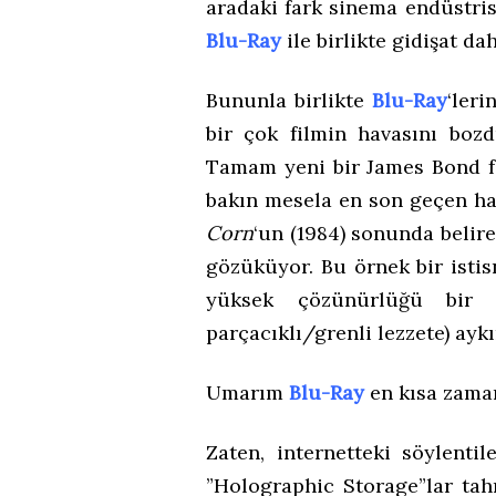
aradaki fark sinema endüstrisi
Blu-Ray
ile birlikte gidişat d
Bununla birlikte
Blu-Ray
‘ler
bir çok filmin havasını boz
Tamam yeni bir James Bond fi
bakın mesela en son geçen h
Corn
‘un (1984) sonunda belire
gözüküyor. Bu örnek bir istis
yüksek çözünürlüğü bir 
parçacıklı/grenli lezzete) aykı
Umarım
Blu-Ray
en kısa zamand
Zaten, internetteki söylenti
”Holographic Storage”lar ta