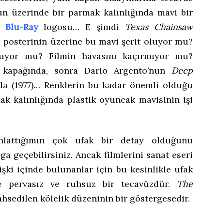
un üzerinde bir parmak kalınlığında mavi bir
ıl
Blu-Ray
logosu… E şimdi
Texas Chainsaw
z posterinin üzerine bu mavi şerit oluyor mu?
uyor mu? Filmin havasını kaçırmıyor mu?
ah kapağında, sonra Dario Argento’nun
Deep
‘da (1977)… Renklerin bu kadar önemli olduğu
ak kalınlığında plastik oyuncak mavisinin işi
anlattığımın çok ufak bir detay olduğunu
ga geçebilirsiniz. Ancak filmlerini sanat eseri
ilişki içinde bulunanlar için bu kesinlikle ufak
ce pervasız ve ruhsuz bir tecavüzdür.
The
hsedilen kölelik düzeninin bir göstergesedir.