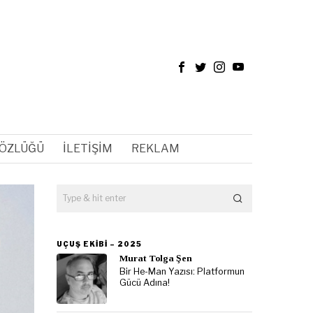
SÖZLÜĞÜ
İLETIŞIM
REKLAM
UÇUŞ EKIBI – 2025
Murat Tolga Şen
Bir He-Man Yazısı: Platformun
Gücü Adına!