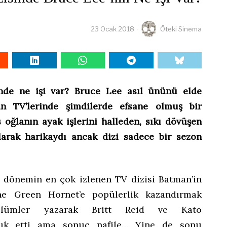
23 Ocak 2018
Öteki Sinema
inde ne işi var? Bruce Lee asıl ününü elde
 TV’lerinde şimdilerde efsane olmuş bir
s oğlanın ayak işlerini halleden, sıkı dövüşen
larak harikaydı ancak dizi sadece bir sezon
 dönemin en çok izlenen TV dizisi Batman’in
The Green Hornet’e popülerlik kazandırmak
ölümler yazarak Britt Reid ve Kato
k etti ama sonuç nafile… Yine de sonu