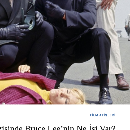
FILM AFIŞLERI
isinde Bruce Lee’nin Ne İşi Var?