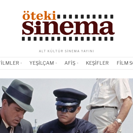
ALT KÜLTÜR SINEMA YAYINI
FILMLER
YEŞILÇAM
AFIŞ
KEŞIFLER
FILM 