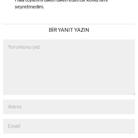
Hala tüylerimi diken diken eden bir korku filmi
seyretmedim.
BIR YANIT YAZIN