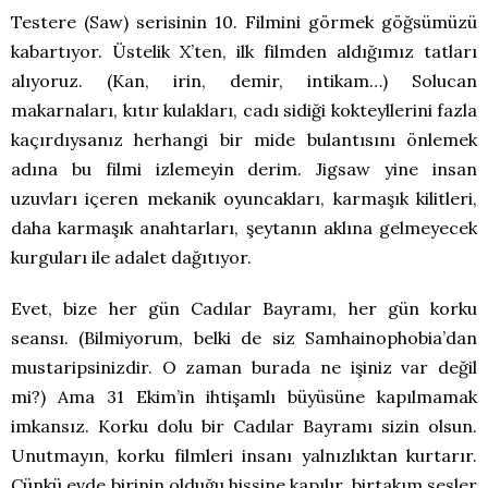
Testere (Saw) serisinin 10. Filmini görmek göğsümüzü
kabartıyor. Üstelik X’ten, ilk filmden aldığımız tatları
alıyoruz. (Kan, irin, demir, intikam…) Solucan
makarnaları, kıtır kulakları, cadı sidiği kokteyllerini fazla
kaçırdıysanız herhangi bir mide bulantısını önlemek
adına bu filmi izlemeyin derim. Jigsaw yine insan
uzuvları içeren mekanik oyuncakları, karmaşık kilitleri,
daha karmaşık anahtarları, şeytanın aklına gelmeyecek
kurguları ile adalet dağıtıyor.
Evet, bize her gün Cadılar Bayramı, her gün korku
seansı. (Bilmiyorum, belki de siz Samhainophobia’dan
mustaripsinizdir. O zaman burada ne işiniz var değil
mi?) Ama 31 Ekim’in ihtişamlı büyüsüne kapılmamak
imkansız. Korku dolu bir Cadılar Bayramı sizin olsun.
Unutmayın, korku filmleri insanı yalnızlıktan kurtarır.
Çünkü evde birinin olduğu hissine kapılır, birtakım sesler