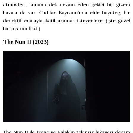
atmosferi, sonuna dek devam eden çekici bir gizem
havası da var. Cadılar Bayramı’nda elde büyüteç, bir
dedektif edasıyla, katil aramak isteyenlere. (İşte güzel
bir kostüm fikri!)
The Nun II (2023)
The Nun II ile Irene ve Valak’ın tekinsiz hikayesi devam