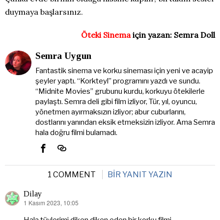
duymaya başlarsınız.
Öteki Sinema
için yazan: Semra Doll
Semra Uygun
Fantastik sinema ve korku sineması için yeni ve acayip
şeyler yaptı. “Korkteyl” programını yazdı ve sundu.
“Midnite Movies” grubunu kurdu, korkuyu ötekilerle
paylaştı. Semra deli gibi film izliyor, Tür, yıl, oyuncu,
yönetmen ayırmaksızın izliyor; abur cuburlarını,
dostlarını yanından eksik etmeksizin izliyor. Ama Semra
hala doğru filmi bulamadı.
1 COMMENT
BIR YANIT YAZIN
Dilay
1 Kasım 2023, 10:05
dedi
ki: