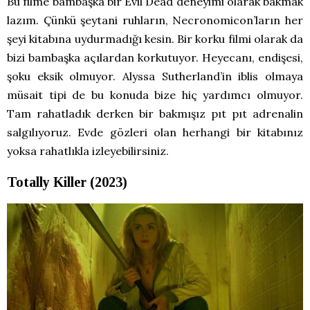
Bu filme bambaşka bir Evil Dead deneyimi olarak bakmak
lazım. Çünkü şeytani ruhların, Necronomicon’ların her
şeyi kitabına uydurmadığı kesin. Bir korku filmi olarak da
bizi bambaşka açılardan korkutuyor. Heyecanı, endişesi,
şoku eksik olmuyor. Alyssa Sutherland’in iblis olmaya
müsait tipi de bu konuda bize hiç yardımcı olmuyor.
Tam rahatladık derken bir bakmışız pıt pıt adrenalin
salgılıyoruz. Evde gözleri olan herhangi bir kitabınız
yoksa rahatlıkla izleyebilirsiniz.
Totally Killer (2023)