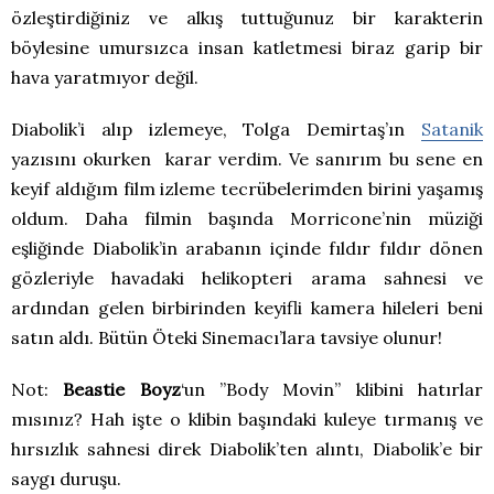
özleştirdiğiniz ve alkış tuttuğunuz bir karakterin
böylesine umursızca insan katletmesi biraz garip bir
hava yaratmıyor değil.
Diabolik’i alıp izlemeye, Tolga Demirtaş’ın
Satanik
yazısını okurken karar verdim. Ve sanırım bu sene en
keyif aldığım film izleme tecrübelerimden birini yaşamış
oldum. Daha filmin başında Morricone’nin müziği
eşliğinde Diabolik’in arabanın içinde fıldır fıldır dönen
gözleriyle havadaki helikopteri arama sahnesi ve
ardından gelen birbirinden keyifli kamera hileleri beni
satın aldı. Bütün Öteki Sinemacı’lara tavsiye olunur!
Not:
Beastie Boyz
‘un ”Body Movin” klibini hatırlar
mısınız? Hah işte o klibin başındaki kuleye tırmanış ve
hırsızlık sahnesi direk Diabolik’ten alıntı, Diabolik’e bir
saygı duruşu.