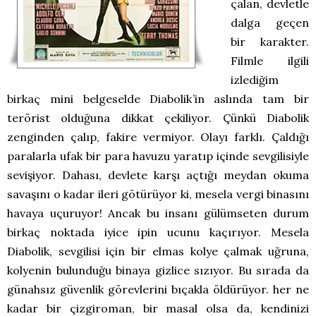
çalan, devletle
dalga geçen
bir karakter.
Filmle ilgili
izlediğim
birkaç mini belgeselde Diabolik’in aslında tam bir
terörist olduğuna dikkat çekiliyor. Çünkü Diabolik
zenginden çalıp, fakire vermiyor. Olayı farklı. Çaldığı
paralarla ufak bir para havuzu yaratıp içinde sevgilisiyle
sevişiyor. Dahası, devlete karşı açtığı meydan okuma
savaşını o kadar ileri götürüyor ki, mesela vergi binasını
havaya uçuruyor! Ancak bu insanı gülümseten durum
birkaç noktada iyice ipin ucunu kaçırıyor. Mesela
Diabolik, sevgilisi için bir elmas kolye çalmak uğruna,
kolyenin bulunduğu binaya gizlice sızıyor. Bu sırada da
günahsız güvenlik görevlerini bıçakla öldürüyor. her ne
kadar bir çizgiroman, bir masal olsa da, kendinizi