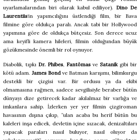
uyarlamalarından biri olarak kabul ediliyor).
Dino De
Laurentiis
‘in yapımcılığını üstlendiği film, bir Bava
filmine göre oldukça paralı. Ancak tabi bir Hollywood
yapımına göre de oldukça bütçesiz. Son derece ucuz
ama keyifli kamera hileleri, filmin olduğundan büyük
gözükmesinde önemli bir rol oynuyor.
Diabolik, tıpkı
Dr. Phibes
,
Fantômas
ve
Satanik
gibi bir
kötü adam.
James Bond
ve Batman karışımı, bilimkurgu
destekli bir çizgisi var. Bir ordusu ya da ekibi
olmamasına rağmen, sadece sevgilisiyle beraber bütün
dünyayı dize getirecek kadar akılalmaz bir varlığa ve
imkanlara sahip. İzlerken yer yer filmin çizgiroman
havasının dışına çıkıp, ”ulan acaba bu herif bütün bu
kaleleri inşa edicek, devletin içine sızacak, denizaltıları
yapacak paraları nasıl buluyor, nasıl oluyor da