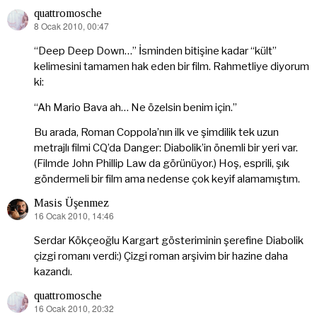
quattromosche
8 Ocak 2010, 00:47
dedi
ki:
“Deep Deep Down…” İsminden bitişine kadar “kült”
kelimesini tamamen hak eden bir film. Rahmetliye diyorum
ki:
“Ah Mario Bava ah… Ne özelsin benim için.”
Bu arada, Roman Coppola’nın ilk ve şimdilik tek uzun
metrajlı filmi CQ’da Danger: Diabolik’in önemli bir yeri var.
(Filmde John Phillip Law da görünüyor.) Hoş, esprili, şık
göndermeli bir film ama nedense çok keyif alamamıştım.
Masis Üşenmez
16 Ocak 2010, 14:46
dedi
ki:
Serdar Kökçeoğlu Kargart gösteriminin şerefine Diabolik
çizgi romanı verdi:) Çizgi roman arşivim bir hazine daha
kazandı.
quattromosche
16 Ocak 2010, 20:32
dedi