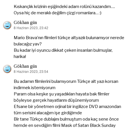
ki:
Kıskançlık krizinin eşiğindeki adam rolünü kazandım….
Oysa hiç de meraklı değilim çizgi romanlara… :)
Gökhan gün
8 Haziran 2023, 23:42
dedi
ki:
Mario Brava’nın filmleri türkçe altyazılı bulunamıyor nerede
bulacağız yav?
Bu kadar iyi oyuncu dikkat çeken insanları bulmuşlar,
harika!
Gökhan gün
8 Haziran 2023, 23:54
dedi
ki:
Bu adamın filmlerini bulamıyorum Türkçe alt yazı korsan
indirmek istemiyorum
Param olsa keşke şu yaşadıkları hayata bak filmler
böyleyse gerçek hayatlarını düşünemiyorum
Efsane bir yönetmen orjinal bir ingilizce DVD amazondan
tüm serisini alacağım işe girdiğimde
Bir tane Türkçe dublajını bulmuştum oda kaç sene önce
hemde en sevdiğim filmi Mask of Satan Black Sunday