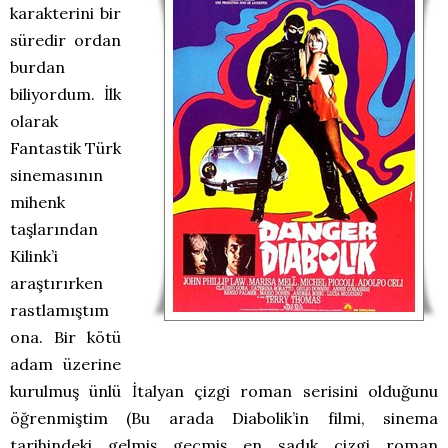
karakterini bir
süredir ordan
burdan
biliyordum. İlk
olarak
Fantastik Türk
sinemasının
mihenk
taşlarından
Kilink’i
araştırırken
rastlamıştım
ona. Bir kötü
adam üzerine
kurulmuş ünlü İtalyan çizgi roman serisini olduğunu
öğrenmiştim (Bu arada Diabolik’in filmi, sinema
tarihindeki gelmiş geçmiş en sadık çizgi roman