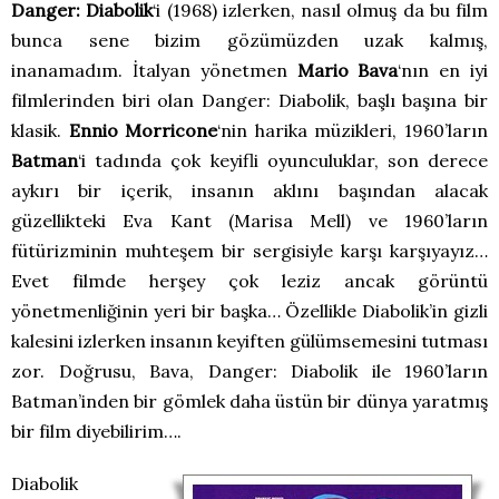
Danger: Diabolik
‘i (1968) izlerken, nasıl olmuş da bu film
bunca sene bizim gözümüzden uzak kalmış,
inanamadım. İtalyan yönetmen
Mario Bava
‘nın en iyi
filmlerinden biri olan Danger: Diabolik, başlı başına bir
klasik.
Ennio Morricone
‘nin harika müzikleri, 1960’ların
Batman
‘i tadında çok keyifli oyunculuklar, son derece
aykırı bir içerik, insanın aklını başından alacak
güzellikteki Eva Kant (Marisa Mell) ve 1960’ların
fütürizminin muhteşem bir sergisiyle karşı karşıyayız…
Evet filmde herşey çok leziz ancak görüntü
yönetmenliğinin yeri bir başka… Özellikle Diabolik’in gizli
kalesini izlerken insanın keyiften gülümsemesini tutması
zor. Doğrusu, Bava, Danger: Diabolik ile 1960’ların
Batman’inden bir gömlek daha üstün bir dünya yaratmış
bir film diyebilirim….
Diabolik