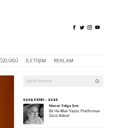
SÖZLÜĞÜ
İLETIŞIM
REKLAM
UÇUŞ EKIBI – 2025
Murat Tolga Şen
Bir He-Man Yazısı: Platformun
Gücü Adına!