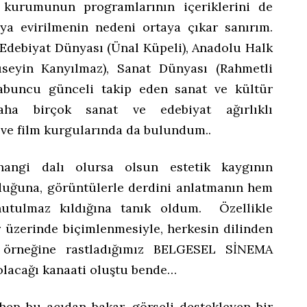
kurumunun programlarının içeriklerini de
ya evirilmenin nedeni ortaya çıkar sanırım.
debiyat Dünyası (Ünal Küpeli), Anadolu Halk
üseyin Kanyılmaz), Sanat Dünyası (Rahmetli
buncu günceli takip eden sanat ve kültür
aha birçok sanat ve edebiyat ağırlıklı
 ve film kurgularında da bulundum..
angi dalı olursa olsun estetik kaygının
duğuna, görüntülerle derdini anlatmanın hem
utulmaz kıldığına tanık oldum. Özellikle
r üzerinde biçimlenmesiyle, herkesin dilinden
örneğine rastladığımız BELGESEL SİNEMA
olacağı kanaati oluştu bende…
 hep bu açıdan bakar, görseli destekleyen bir