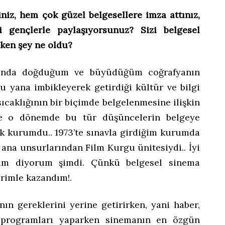
niz, hem çok güzel belgesellere imza attınız,
 gençlerle paylaşıyorsunuz? Sizi belgesel
eken şey ne oldu?
aşında doğduğum ve büyüdüğüm coğrafyanın
bu yana imbikleyerek getirdiği kültür ve bilgi
ıcaklığının bir biçimde belgelenmesine ilişkin
e o dönemde bu tür düşüncelerin belgeye
 kurumdu.. 1973’te sınavla girdiğim kurumda
 ana unsurlarından Film Kurgu ünitesiydi.. İyi
şım diyorum şimdi. Çünkü belgesel sinema
rimle kazandım!.
n gereklerini yerine getirirken, yani haber,
ov programları yaparken sinemanın en özgün