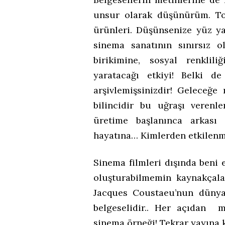
unsur olarak düşünürüm. Top
ürünleri. Düşünsenize yüz ya 
sinema sanatının sınırsız o
birikimine, sosyal renkli
yaratacağı etkiyi! Belki d
arşivlemişsinizdir! Geleceğe
bilincidir bu uğraşı verenl
üretime başlanınca arkası 
hayatına… Kimlerden etkilenm
Sinema filmleri dışında beni e
oluşturabilmemin kaynakçala
Jacques Coustaeu’nun dünya d
belgeselidir.. Her açıdan 
sinema örneği! Tekrar yayına 