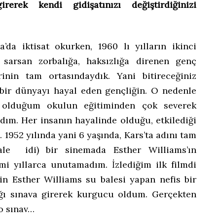
erek kendi gidişatınızı değiştirdiğinizi
a’da iktisat okurken, 1960 lı yılların ikinci
 sarsan zorbalığa, haksızlığa direnen genç
inin tam ortasındaydık. Yani bitireceğiniz
bir dünyayı hayal eden gençliğin. O nedenle
olduğum okulun eğitiminden çok severek
rdım. Her insanın hayalinde olduğu, etkilediği
 1952 yılında yani 6 yaşında, Kars’ta adını tam
ale idi) bir sinemada Esther Williams’ın
lmi yıllarca unutamadım. İzlediğim ilk filmdi
sin Esther Williams su balesi yapan nefis bir
tığı sınava girerek kurgucu oldum. Gerçekten
o sınav…