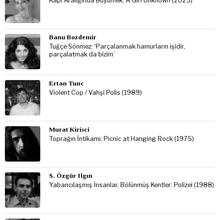
Kapı Aralığında Büyümek: A Girl Unknown (2025)
Banu Bozdemir
Tuğçe Sönmez: ‘Parçalanmak hamurların işidir,
parçalatmak da bizim’
Ertan Tunc
Violent Cop / Vahşi Polis (1989)
Murat Kirisci
Toprağın İntikamı: Picnic at Hanging Rock (1975)
S. Özgür Ilgın
Yabancılaşmış İnsanlar, Bölünmüş Kentler: Polizei (1988)