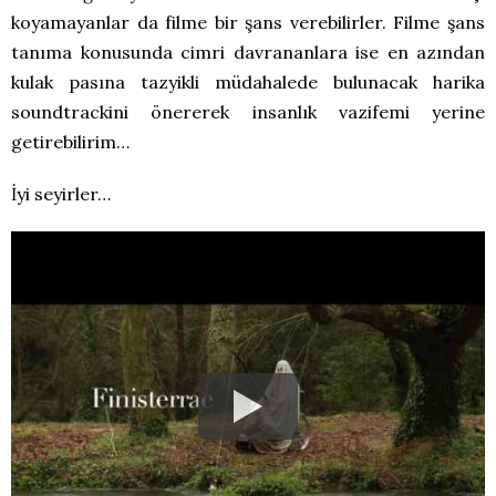
koyamayanlar da filme bir şans verebilirler. Filme şans
tanıma konusunda cimri davrananlara ise en azından
kulak pasına tazyikli müdahalede bulunacak harika
soundtrackini önererek insanlık vazifemi yerine
getirebilirim…
İyi seyirler…