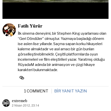
Fatih Yürür
İlk sinema deneyimi, bir Stephen King uyarlaması olan
“Geri Döndüler” olmuştur. Yazmaya başladığı dönem
ise aslen lise yıllarıdır. Saçma sapan korku hikayeleri
kaleme almaktadır ve asıl amacı bir gün bunları
görselleştirebilmektir. Çeşitli platformlarda oyun
incelemeleri ve film eleştirileri yazar. Yaratmış olduğu
RüyadaM adında bir animasyon ve çizgi hikaye
karakteri bulunmaktadır.
1 COMMENT
BIR YANIT YAZIN
extremeb
2 Nisan 2012, 23:14
dedi