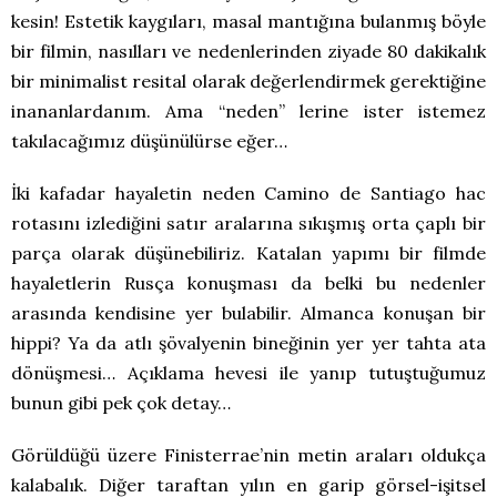
kesin! Estetik kaygıları, masal mantığına bulanmış böyle
bir filmin, nasılları ve nedenlerinden ziyade 80 dakikalık
bir minimalist resital olarak değerlendirmek gerektiğine
inananlardanım. Ama “neden” lerine ister istemez
takılacağımız düşünülürse eğer…
İki kafadar hayaletin neden Camino de Santiago hac
rotasını izlediğini satır aralarına sıkışmış orta çaplı bir
parça olarak düşünebiliriz. Katalan yapımı bir filmde
hayaletlerin Rusça konuşması da belki bu nedenler
arasında kendisine yer bulabilir. Almanca konuşan bir
hippi? Ya da atlı şövalyenin bineğinin yer yer tahta ata
dönüşmesi… Açıklama hevesi ile yanıp tutuştuğumuz
bunun gibi pek çok detay…
Görüldüğü üzere Finisterrae’nin metin araları oldukça
kalabalık. Diğer taraftan yılın en garip görsel-işitsel