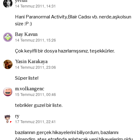
yerdil
14 Temmuz 2011, 14:31
dedi
ki:
Hani Paranormal Activity,Blair Cadısı vb. nerde,aşkolsun
size :P :)
Bay Kavun
14 Temmuz 2011, 15:26
dedi
ki:
Çok keyifli bir dosya hazırlamışsınız, teşekkürler.
Yasin Karakaya
14 Temmuz 2011, 23:06
dedi
ki:
Süper liste!
m.volkangenc
15 Temmuz 2011, 00:46
dedi
ki:
tebrikler guzel bir liste.
ry
17 Temmuz 2011, 22:41
dedi
ki:
bazılarının gerçek hikayelerini biliyordum, bazılarını
öğrendim. ateş etrafında anlatacak yeni hikayelerim oldu.