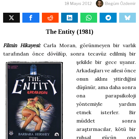
18 Mayıs 2012
Begüm Özdemir
The Entity (1981)
Filmin Hikayesi:
Carla Moran, görünmeyen bir varlık
tarafından önce dövülüp, sonra te
cavüz edilmiş bir
şekilde bir gece uyanır.
Arkadaşları ve ailesi önce
onun aklını yitirdiğini
düşünür, ama daha sonra
ona parapsikoloji
yöntemiyle yardım
etmek isterler. Bir
müddet sonra
araştırmacılar, kötü bir
ruhsal gücün ona