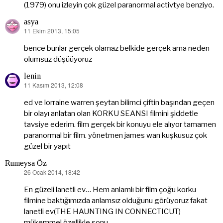
(1979) onu izleyin çok güzel paranormal activtye benziyo.
asya
11 Ekim 2013, 15:05
dedi
ki:
bence bunlar gerçek olamaz belkide gerçek ama neden
olumsuz düşüüyoruz
lenin
11 Kasım 2013, 12:08
dedi
ki:
ed ve lorraine warren şeytan bilimci çiftin başından geçen
bir olayı anlatan olan KORKU SEANSI filmini şiddetle
tavsiye ederim. film gerçek bir konuyu ele alıyor tamamen
paranormal bir film. yönetmen james wan kuşkusuz çok
güzel bir yapıt
Rumeysa Öz
26 Ocak 2014, 18:42
dedi
ki:
En güzeli lanetli ev… Hem anlamlı bir film çoğu korku
filmine baktığımızda anlamsız olduğunu görüyoruz fakat
lanetli ev(THE HAUNTING IN CONNECTICUT)
mükemmel özellikle sonu