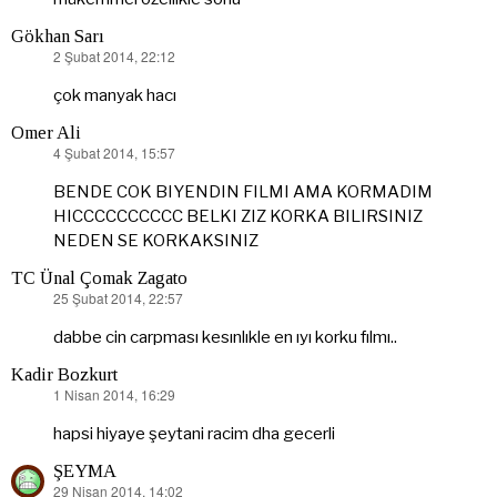
Gökhan Sarı
2 Şubat 2014, 22:12
dedi
ki:
çok manyak hacı
Omer Ali
4 Şubat 2014, 15:57
dedi
ki:
BENDE COK BIYENDIN FILMI AMA KORMADIM
HICCCCCCCCCC BELKI ZIZ KORKA BILIRSINIZ
NEDEN SE KORKAKSINIZ
TC Ünal Çomak Zagato
25 Şubat 2014, 22:57
dedi
ki:
dabbe cin carpması kesınlıkle en ıyı korku fılmı..
Kadir Bozkurt
1 Nisan 2014, 16:29
dedi
ki:
hapsi hiyaye şeytani racim dha gecerli
ŞEYMA
29 Nisan 2014, 14:02
dedi