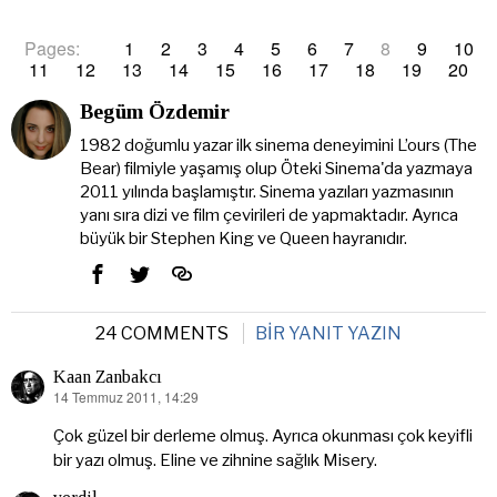
Pages:
1
2
3
4
5
6
7
8
9
10
11
12
13
14
15
16
17
18
19
20
Begüm Özdemir
1982 doğumlu yazar ilk sinema deneyimini L’ours (The
Bear) filmiyle yaşamış olup Öteki Sinema'da yazmaya
2011 yılında başlamıştır. Sinema yazıları yazmasının
yanı sıra dizi ve film çevirileri de yapmaktadır. Ayrıca
büyük bir Stephen King ve Queen hayranıdır.
24 COMMENTS
BIR YANIT YAZIN
Kaan Zanbakcı
14 Temmuz 2011, 14:29
dedi
ki:
Çok güzel bir derleme olmuş. Ayrıca okunması çok keyifli
bir yazı olmuş. Eline ve zihnine sağlık Misery.