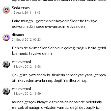
Seda ersoy
12 Aralık 2011, 11:46
dedi
ki:
Lake mungo…gerçek bir hikayedir. Şiddetle tavsiye
ediyorum.dün gece uyuyamadım etkisinden.
dinamo
24 Şubat 2012, 00:23
dedi
ki:
Benim de aklıma Sion Sono’nun çektiği ‘soğuk balık’ geldi.
İzlemenizi tavsiye derim.
can evrenol
18 Mayıs 2012, 16:58
dedi
ki:
Çok güzel yazı ancak bu filmlerin neredeyse yarısı gerçek
bir hikayeden uyarlanmış değil. Yanıltıcı olmuş.
can evrenol
18 Mayıs 2012, 16:59
dedi
ki:
aslında gerçek hikaye kısmında da hepsinde belirtilmiş
gerçek olmadığı.. o yüzden yanıltıcı değil de.. başlık için