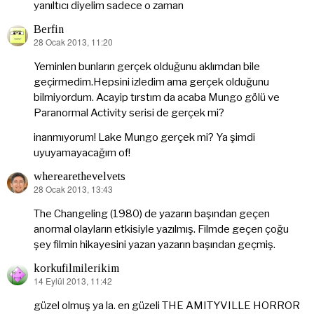
yanıltıcı diyelim sadece o zaman
Berfin
28 Ocak 2013, 11:20
dedi
ki:
Yeminlen bunların gerçek olduğunu aklımdan bile
geçirmedim.Hepsini izledim ama gerçek olduğunu
bilmiyordum. Acayip tırstım da acaba Mungo gölü ve
Paranormal Activity serisi de gerçek mi?
inanmıyorum! Lake Mungo gerçek mi? Ya şimdi
uyuyamayacağım of!
wherearethevelvets
28 Ocak 2013, 13:43
dedi
ki:
The Changeling (1980) de yazarın başından geçen
anormal olayların etkisiyle yazılmış. Filmde geçen çoğu
şey filmin hikayesini yazan yazarın başından geçmiş.
korkufilmilerikim
14 Eylül 2013, 11:42
dedi
ki:
güzel olmuş ya la. en güzeli THE AMITYVILLE HORROR