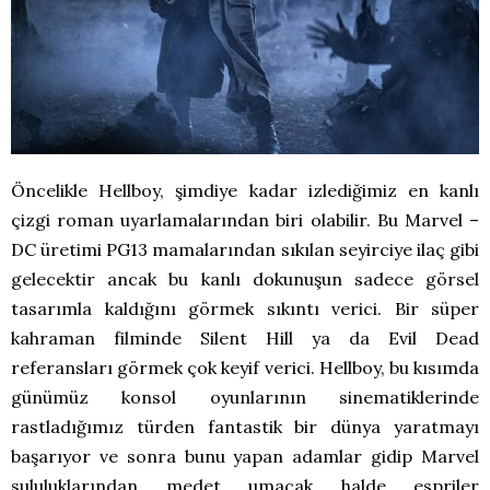
Öncelikle Hellboy, şimdiye kadar izlediğimiz en kanlı
çizgi roman uyarlamalarından biri olabilir. Bu Marvel –
DC üretimi PG13 mamalarından sıkılan seyirciye ilaç gibi
gelecektir ancak bu kanlı dokunuşun sadece görsel
tasarımla kaldığını görmek sıkıntı verici. Bir süper
kahraman filminde Silent Hill ya da Evil Dead
referansları görmek çok keyif verici. Hellboy, bu kısımda
günümüz konsol oyunlarının sinematiklerinde
rastladığımız türden fantastik bir dünya yaratmayı
başarıyor ve sonra bunu yapan adamlar gidip Marvel
sululuklarından medet umacak halde espriler