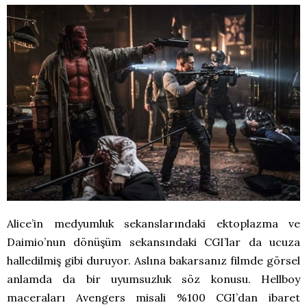
Alice’in medyumluk sekanslarındaki ektoplazma ve
Daimio’nun dönüşüm sekansındaki CGI’lar da ucuza
halledilmiş gibi duruyor. Aslına bakarsanız filmde görsel
anlamda da bir uyumsuzluk söz konusu. Hellboy
maceraları Avengers misali %100 CGI’dan ibaret