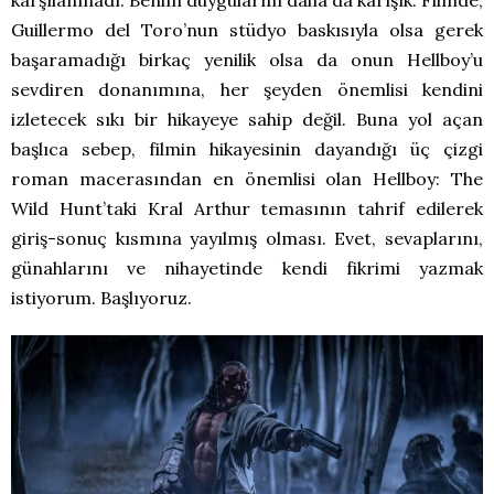
karşılanmadı. Benim duygularım daha da karışık. Filmde,
Guillermo del Toro’nun stüdyo baskısıyla olsa gerek
başaramadığı birkaç yenilik olsa da onun Hellboy’u
sevdiren donanımına, her şeyden önemlisi kendini
izletecek sıkı bir hikayeye sahip değil. Buna yol açan
başlıca sebep, filmin hikayesinin dayandığı üç çizgi
roman macerasından en önemlisi olan Hellboy: The
Wild Hunt’taki Kral Arthur temasının tahrif edilerek
giriş-sonuç kısmına yayılmış olması. Evet, sevaplarını,
günahlarını ve nihayetinde kendi fikrimi yazmak
istiyorum. Başlıyoruz.