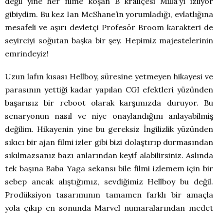
değil yine her filme koşan B kraliçesi Milla’yı izliyor
gibiydim. Bu kez Ian McShane’in yorumladığı, evlatlığına
mesafeli ve aşırı devletçi Profesör Broom karakteri de
seyirciyi soğutan başka bir şey. Hepimiz majestelerinin
emrindeyiz!
Uzun lafın kısası Hellboy, süresine yetmeyen hikayesi ve
parasının yettiği kadar yapılan CGI efektleri yüzünden
başarısız bir reboot olarak karşımızda duruyor. Bu
senaryonun nasıl ve niye onaylandığını anlayabilmiş
değilim. Hikayenin yine bu gereksiz İngilizlik yüzünden
sıkıcı bir ajan filmi izler gibi bizi dolaştırıp durmasından
sıkılmazsanız bazı anlarından keyif alabilirsiniz. Aslında
tek başına Baba Yaga sekansı bile filmi izlemem için bir
sebep ancak alıştığımız, sevdiğimiz Hellboy bu değil.
Prodüksiyon tasarımının tamamen farklı bir amaçla
yola çıkıp en sonunda Marvel numaralarından medet