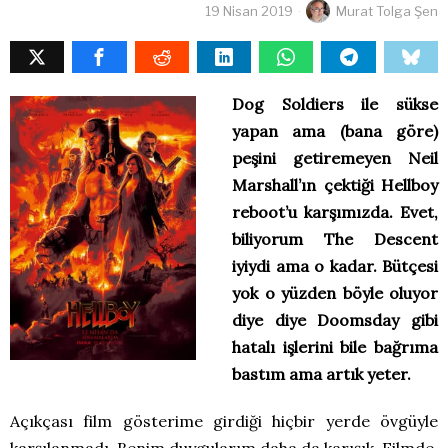
19 Nisan 2019
Murat Tolga Şen
Dog Soldiers ile sükse
yapan ama (bana göre)
peşini getiremeyen Neil
Marshall’ın çektiği Hellboy
reboot’u karşımızda. Evet,
biliyorum The Descent
iyiydi ama o kadar. Bütçesi
yok o yüzden böyle oluyor
diye diye Doomsday gibi
hatalı işlerini bile bağrıma
bastım ama artık yeter.
Açıkçası film gösterime girdiği hiçbir yerde övgüyle