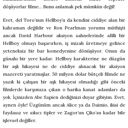
döşüyorlar filme… Bunu anlamak pek mümkün değil!
Evet, del Toro’nun Hellboy’u da kendini ciddiye alan bir
kahraman değildir ve Ron Pearlman yorumu müthişti
ancak David Harbour aksiyon sahnelerinde afilli bir
Hellboy olmayı başarırken, iş mizah üretmeye gelince
yeteneksiz bir bar komedyenine dönüşüyor. Onun da
günahı bir yere kadar. Hellboy karakterine ne düzgün
bir aşk hikayesi ne de ciddiye alınacak bir aksiyon
mazereti yaratmışlar. 50 milyon dolar bütçeli filmde ne
yazık ki çalışan bir aşk hikayesi olmadığı gibi önceki
filmlerde karşımıza çıkan o harika kanat adamları da
yok. İçinizden Abe Sapien dediğinizi duyar gibiyim. Evet,
aynen öyle! Üzgünüm ancak Alice ya da Daimio, ikisi de
faydasız ve sıkıcı tipler ve Zagor’un Çiko’su kadar bile
işlevsel değiller.