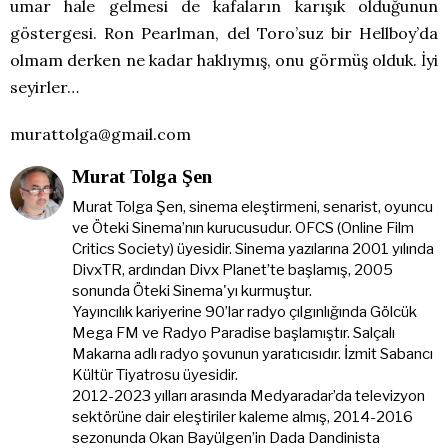
umar hale gelmesi de kafaların karışık olduğunun
göstergesi. Ron Pearlman, del Toro’suz bir Hellboy’da
olmam derken ne kadar haklıymış, onu görmüş olduk. İyi
seyirler…
murattolga@gmail.com
Murat Tolga Şen
Murat Tolga Şen, sinema eleştirmeni, senarist, oyuncu
ve Öteki Sinema’nın kurucusudur. OFCS (Online Film
Critics Society) üyesidir. Sinema yazılarına 2001 yılında
DivxTR, ardından Divx Planet’te başlamış, 2005
sonunda Öteki Sinema'yı kurmuştur.
Yayıncılık kariyerine 90’lar radyo çılgınlığında Gölcük
Mega FM ve Radyo Paradise başlamıştır. Salçalı
Makarna adlı radyo şovunun yaratıcısıdır. İzmit Sabancı
Kültür Tiyatrosu üyesidir.
2012-2023 yılları arasında Medyaradar’da televizyon
sektörüne dair eleştiriler kaleme almış, 2014-2016
sezonunda Okan Bayülgen’in Dada Dandinista