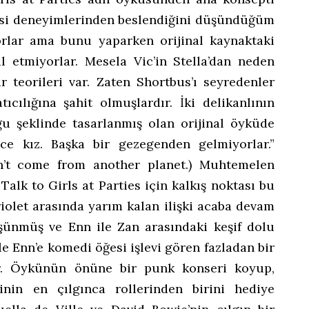
şahsi deneyimlerinden beslendiğini düşündüğüm
rlar ama bunu yaparken orijinal kaynaktaki
 etmiyorlar. Mesela Vic’in Stella’dan neden
ir teorileri var. Zaten Shortbus’ı seyredenler
ıcılığına şahit olmuşlardır. İki delikanlının
ğu şeklinde tasarlanmış olan orijinal öyküde
ce kız. Başka bir gezegenden gelmiyorlar.”
on’t come from another planet.) Muhtemelen
Talk to Girls at Parties için kalkış noktası bu
riolet arasında yarım kalan ilişki acaba devam
şünmüş ve Enn ile Zan arasındaki keşif dolu
e Enn’e komedi öğesi işlevi gören fazladan bir
ler. Öykünün önüne bir punk konseri koyup,
inin en çılgınca rollerinden birini hediye