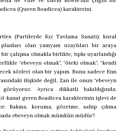
uella de Ville ve David Bowie’nin çılgın bir
oadicea (Queen Boadicea) karakterini.
ties (Partilerde Kız Tavlama Sanatı); kural
 planları olan yamyam uzaylıları bir araya
bir çalışma olmakla birlikte, tıpkı uyarlandığı
zellikle “ebeveyn olmak”, “öteki olmak”, “kendi
yecek sözleri olan bir yapım. Bunu sadece Enn
asındaki ilişkide değil, Zan ile onun “ebeveyn
görüyoruz. Ayrıca dikkatli bakıldığında;
ol-kanat geren Boadicea karakterinin işlevi de
r: Bakma, koruma, gözetme, sahip çıkma
anada ebeveyn olmak mümkün müdür?