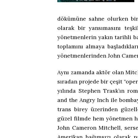
dökümüne sahne olurken bir
olarak bir yansımasını teşk
yönetmenlerin yakın tarihli ba
toplamını almaya başladıklar
yönetmenlerinden John Camero
Aynı zamanda aktör olan Mitche
sıradan projede bir çeşit “op
yılında Stephen Trask’ın ro
and the Angry Inch ile bombayı
trans birey üzerinden güzell
güzel filmde hem yönetmen h
John Cameron Mitchell, serse
Amerikan bağımsızı olarak pa