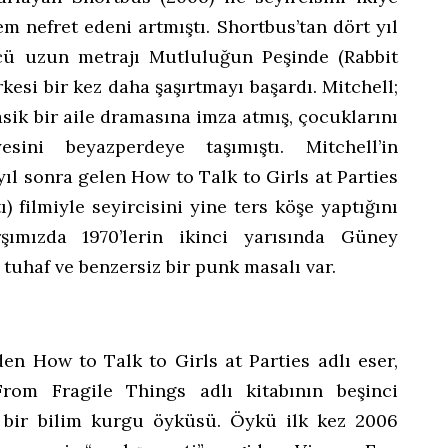
m nefret edeni artmıştı. Shortbus’tan dört yıl
cü uzun metrajı Mutluluğun Peşinde (Rabbit
kesi bir kez daha şaşırtmayı başardı. Mitchell;
sik bir aile dramasına imza atmış, çocuklarını
sini beyazperdeye taşımıştı. Mitchell’in
ıl sonra gelen How to Talk to Girls at Parties
) filmiyle seyircisini yine ters köşe yaptığını
rşımızda 1970’lerin ikinci yarısında Güney
tuhaf ve benzersiz bir punk masalı var.
den How to Talk to Girls at Parties adlı eser,
From Fragile Things adlı kitabının beşinci
k bir bilim kurgu öyküsü. Öykü ilk kez 2006