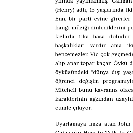
yılında yayınlanmış. Gaiman’
(Henry) adlı, 15 yaşlarında ik
Enn, bir parti evine girerler
hangi müziği dinlediklerini p
kızlarla tıka basa doludur.
başkalıkları vardır ama i
benzemezler. Vic çok geçmeden
alıp apar topar kaçar. Öykü 
öyküsündeki “dünya dışı yaşa
öğrenci değişim programıyla
Mitchell bunu kavramış olaca
karakterinin ağzından uzaylıl
cümle çıkıyor.
Uyarlamaya imza atan John 
Gaiman’ın How to Talk to Gi