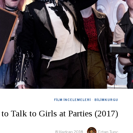
FILM İNCELEMELERI
·
BILIMKURGU
o Talk to Girls at Parties (2017)
8 Haziran 2018
Ertan Tunc