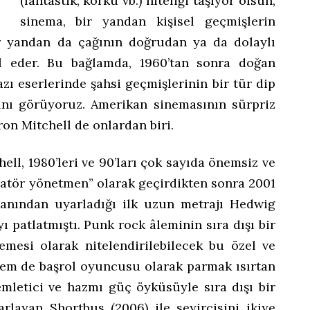
(fantastik, korku vb.) niteliği taşıyor olsun,
sinema, bir yandan kişisel geçmişlerin
 yandan da çağının doğrudan ya da dolaylı
il eder. Bu bağlamda, 1960’tan sonra doğan
zı eserlerinde şahsi geçmişlerinin bir tür dip
ını görüyoruz. Amerikan sinemasının sürpriz
n Mitchell de onlardan biri.
ll, 1980’leri ve 90’ları çok sayıda önemsiz ve
eratör yönetmen” olarak geçirdikten sonra 2001
manından uyarladığı ilk uzun metrajı Hedwig
 patlatmıştı. Punk rock âleminin sıra dışı bir
emesi olarak nitelendirilebilecek bu özel ve
em de başrol oyuncusu olarak parmak ısırtan
mletici ve hazmı güç öyküsüyle sıra dışı bir
rlayan Shortbus (2006) ile seyircisini ikiye