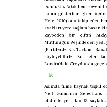
bölmüştü. Artık hem seveni he
sonra gösterime giren üçün
Hole, 2010) onu takip eden her
ayakları yere sağlam basan kla
kaybeden bir çiftin hikâye
Mutluluğun Peşinde’den yedi y
(Partilerde Kız Tavlama Sanatı
söyleyebiliriz. Bu sefer ka
Londra’daki Croydon’da geçen 
Aslında filme kaynak teşkil e
Neil Gaiman’ın Selections 
cildinde yer alan 13 sayfalı