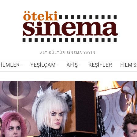
ALT KÜLTÜR SINEMA YAYINI
FILMLER
YEŞILÇAM
AFIŞ
KEŞIFLER
FILM 