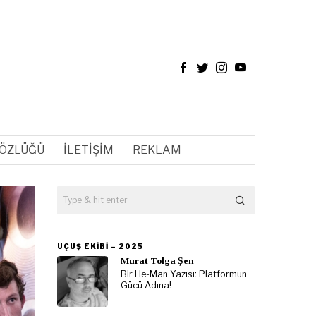
SÖZLÜĞÜ
İLETIŞIM
REKLAM
UÇUŞ EKIBI – 2025
Murat Tolga Şen
Bir He-Man Yazısı: Platformun
Gücü Adına!