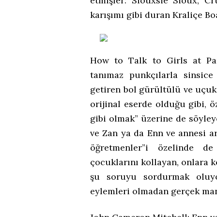
etmişler: Siouxsie Sioux, Cr
karışımı gibi duran Kraliçe B
How to Talk to Girls at Par
tanımaz punkçılarla sinsice
getiren bol gürültülü ve uçuk 
orijinal eserde olduğu gibi, ö
gibi olmak” üzerine de söyle
ve Zan ya da Enn ve annesi ar
öğretmenler”i özelinde de 
çocuklarını kollayan, onlara k
şu soruyu sordurmak oluyo
eylemleri olmadan gerçek m