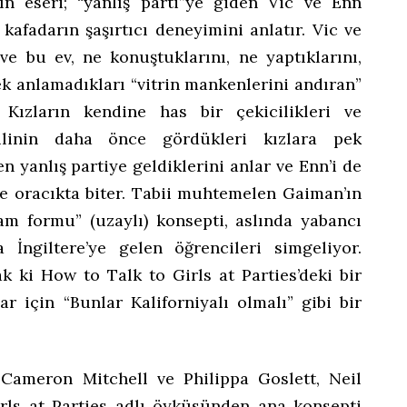
ın eseri; “yanlış parti”ye giden Vic ve Enn
i kafadarın şaşırtıcı deneyimini anlatır. Vic ve
 ve bu ev, ne konuştuklarını, ne yaptıklarını,
ek anlamadıkları “vitrin mankenlerini andıran”
 Kızların kendine has bir çekicilikleri ve
kilinin daha önce gördükleri kızlara pek
 yanlış partiye geldiklerini anlar ve Enn’i de
de oracıkta biter. Tabii muhtemelen Gaiman’ın
m formu” (uzaylı) konsepti, aslında yabancı
 İngiltere’ye gelen öğrencileri simgeliyor.
k ki How to Talk to Girls at Parties’deki bir
ar için “Bunlar Kaliforniyalı olmalı” gibi bir
Cameron Mitchell ve Philippa Goslett, Neil
rls at Parties adlı öyküsünden ana konsepti