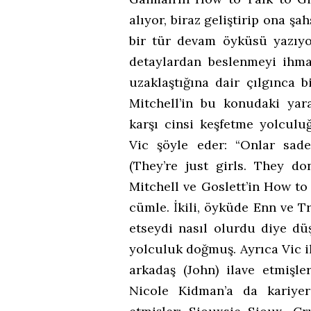
alıyor, biraz geliştirip ona 
bir tür devam öyküsü yazıyo
detaylardan beslenmeyi ihmal
uzaklaştığına dair çılgınca b
Mitchell’in bu konudaki yarat
karşı cinsi keşfetme yolculu
Vic şöyle eder: “Onlar sade
(They’re just girls. They d
Mitchell ve Goslett’in How to 
cümle. İkili, öyküde Enn ve T
etseydi nasıl olurdu diye dü
yolculuk doğmuş. Ayrıca Vic il
arkadaş (John) ilave etmiş
Nicole Kidman’a da kariyer