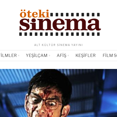
ALT KÜLTÜR SINEMA YAYINI
FILMLER
YEŞILÇAM
AFIŞ
KEŞIFLER
FILM 