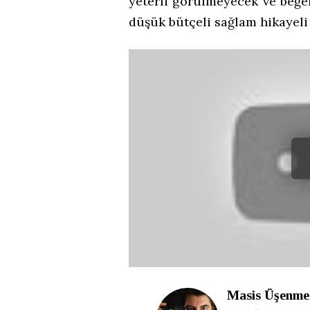
yeterli görülmeyecek ve beğe
düşük bütçeli sağlam hikayel
Masis Üşenme