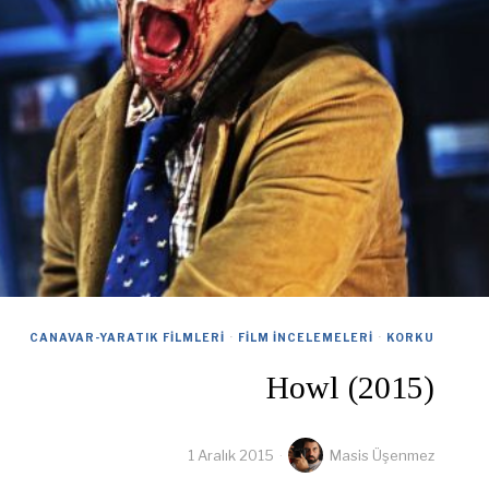
CANAVAR-YARATIK FILMLERI
·
FILM İNCELEMELERI
·
KORKU
Howl (2015)
1 Aralık 2015
Masis Üşenmez