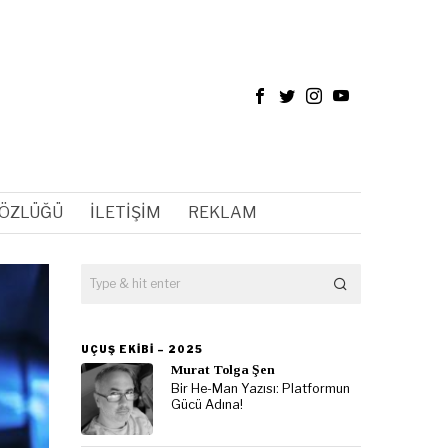
SÖZLÜĞÜ
İLETIŞIM
REKLAM
UÇUŞ EKIBI – 2025
Murat Tolga Şen
Bir He-Man Yazısı: Platformun
Gücü Adına!