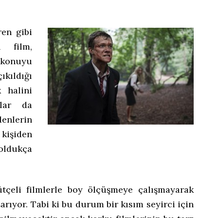
ren gibi
 film,
konuyu
ıkıldığı
 halini
ular da
enlerin
kişiden
oldukça
tçeli filmlerle boy ölçüşmeye çalışmayarak
şarıyor. Tabi ki bu durum bir kısım seyirci için