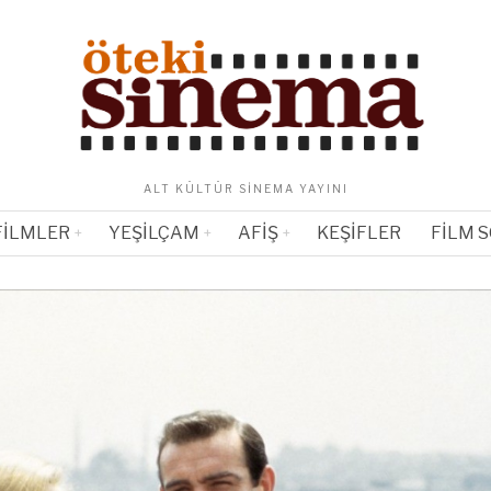
ALT KÜLTÜR SINEMA YAYINI
FILMLER
YEŞILÇAM
AFIŞ
KEŞIFLER
FILM 