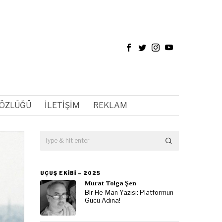
SÖZLÜĞÜ
İLETIŞIM
REKLAM
UÇUŞ EKIBI – 2025
Murat Tolga Şen
Bir He-Man Yazısı: Platformun
Gücü Adına!