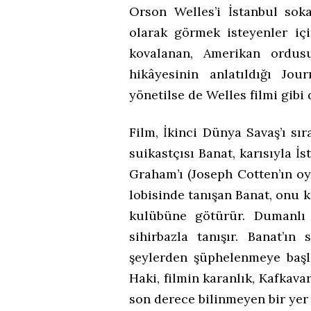
Orson Welles’i İstanbul so
olarak görmek isteyenler içi
kovalanan, Amerikan ordusu
hikâyesinin anlatıldığı Jo
yönetilse de Welles filmi gibi 
Film, İkinci Dünya Savaş’ı sı
suikastçısı Banat, karısıyla İ
Graham’ı (Joseph Cotten’ın oy
lobisinde tanışan Banat, onu k
kulübüne götürür. Dumanlı 
sihirbazla tanışır. Banat’ı
şeylerden şüphelenmeye başla
Haki, filmin karanlık, Kafkava
son derece bilinmeyen bir yer 