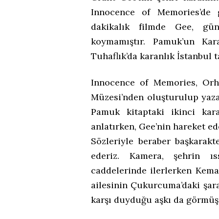
Innocence of Memories’de g
dakikalık filmde Gee, gü
koymamıştır. Pamuk’un Kar
Tuhaflık’da karanlık İstanbul 
Innocence of Memories, Or
Müzesi’nden oluşturulup yazar
Pamuk kitaptaki ikinci kara
anlatırken, Gee’nin hareket ed
Sözleriyle beraber başkarakt
ederiz. Kamera, şehrin ıs
caddelerinde ilerlerken Kemal
ailesinin Çukurcuma’daki şara
karşı duyduğu aşkı da görmüş