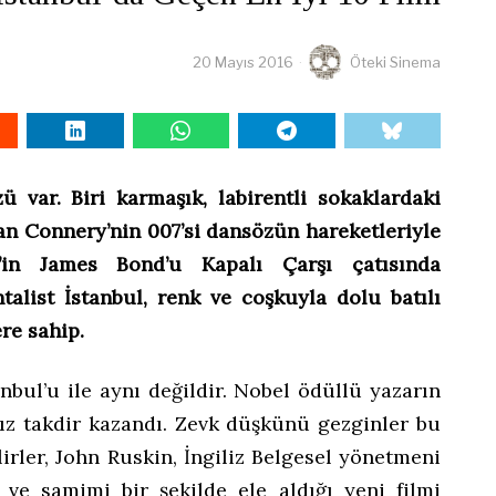
20 Mayıs 2016
Öteki Sinema
ü var. Biri karmaşık, labirentli sokaklardaki
ean Connery’nin 007’si dansözün hareketleriyle
g’in James Bond’u Kapalı Çarşı çatısında
talist İstanbul, renk ve coşkuyla dolu batılı
re sahip.
bul’u ile aynı değildir. Nobel ödüllü yazarın
ısız takdir kazandı. Zevk düşkünü gezginler bu
ilirler, John Ruskin, İngiliz Belgesel yönetmeni
 ve samimi bir şekilde ele aldığı yeni filmi