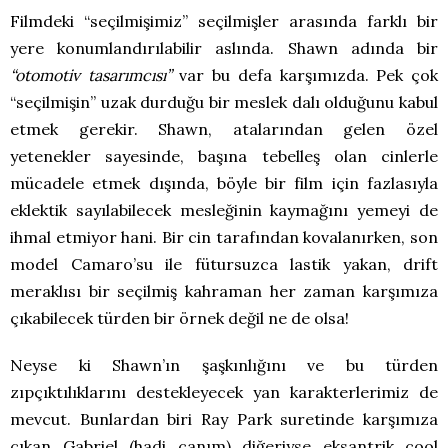
Filmdeki “seçilmişimiz” seçilmişler arasında farklı bir
yere konumlandırılabilir aslında. Shawn adında bir
“otomotiv tasarımcısı”
var bu defa karşımızda. Pek çok
“seçilmişin” uzak durduğu bir meslek dalı olduğunu kabul
etmek gerekir. Shawn, atalarından gelen özel
yetenekler sayesinde, başına tebelleş olan cinlerle
mücadele etmek dışında, böyle bir film için fazlasıyla
eklektik sayılabilecek mesleğinin kaymağını yemeyi de
ihmal etmiyor hani. Bir cin tarafından kovalanırken, son
model Camaro’su ile fütursuzca lastik yakan, drift
meraklısı bir seçilmiş kahraman her zaman karşımıza
çıkabilecek türden bir örnek değil ne de olsa!
Neyse ki Shawn’ın şaşkınlığını ve bu türden
zıpçıktılıklarını destekleyecek yan karakterlerimiz de
mevcut. Bunlardan biri Ray Park suretinde karşımıza
çıkan Gabriel (hadi canım) diğeriyse eksantrik cool