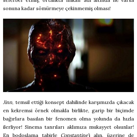
sonuna kadar sömürmeye çekinmemiş olması!
Jinn
, temsil ettiği konsept dahilinde karşımızda çıkacak
en kekremsi örnek olmakla birlikte, garip bir biçimde
bağırlara basılan bir fenomen olma yolunda da hızla
ilerliyor! Sinema tanrıları aklımıza mukayyet olsunlar!
En bodoslama tabirle
Constantine
’i alın, üzerine de