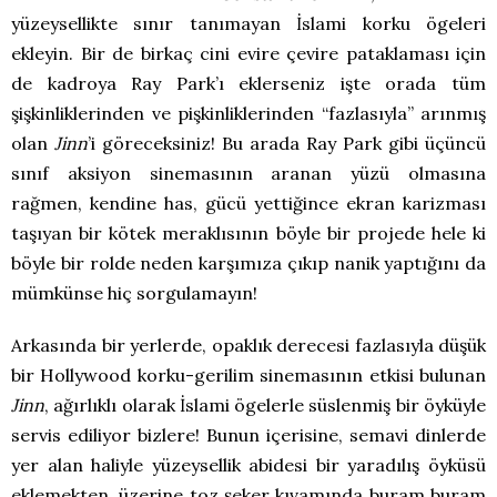
yüzeysellikte sınır tanımayan İslami korku ögeleri
ekleyin. Bir de birkaç cini evire çevire pataklaması için
de kadroya Ray Park’ı eklerseniz işte orada tüm
şişkinliklerinden ve pişkinliklerinden “fazlasıyla” arınmış
olan
Jinn
’i göreceksiniz! Bu arada Ray Park gibi üçüncü
sınıf aksiyon sinemasının aranan yüzü olmasına
rağmen, kendine has, gücü yettiğince ekran karizması
taşıyan bir kötek meraklısının böyle bir projede hele ki
böyle bir rolde neden karşımıza çıkıp nanik yaptığını da
mümkünse hiç sorgulamayın!
Arkasında bir yerlerde, opaklık derecesi fazlasıyla düşük
bir Hollywood korku-gerilim sinemasının etkisi bulunan
Jinn
, ağırlıklı olarak İslami ögelerle süslenmiş bir öyküyle
servis ediliyor bizlere! Bunun içerisine, semavi dinlerde
yer alan haliyle yüzeysellik abidesi bir yaradılış öyküsü
eklemekten, üzerine toz şeker kıvamında buram buram