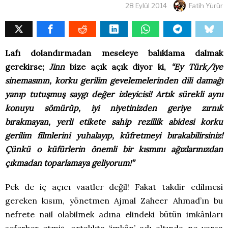
28 Eylül 2014
Fatih Yürür
Lafı dolandırmadan meseleye balıklama dalmak
gerekirse;
Jinn
bize açık açık diyor ki,
“Ey Türk/iye
sinemasının, korku gerilim gevelemelerinden dili damağı
yanıp tutuşmuş saygı değer izleyicisi! Artık sürekli aynı
konuyu sömürüp, iyi niyetinizden geriye zırnık
bırakmayan, yerli etikete sahip rezillik abidesi korku
gerilim filmlerini yuhalayıp, küfretmeyi bırakabilirsiniz!
Çünkü o küfürlerin önemli bir kısmını ağızlarınızdan
çıkmadan toparlamaya geliyorum!”
Pek de iç açıcı vaatler değil! Fakat takdir edilmesi
gereken kısım, yönetmen Ajmal Zaheer Ahmad’ın bu
nefrete nail olabilmek adına elindeki bütün imkânları
seferber etmiş, ortalıkta ‘imkân’ adı altında ne varsa