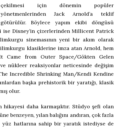
çekilmesi için dönemin popüler
yönetmenlerinden Jack Arnold’a teklif
götürülür. Böylece yapım ekibi döngüsü
 ise Disney’in çizerlerinden Millicent Patrick
bilimkurgu sinemasının yeni bir akım olarak
 bilimkurgu klasiklerine imza atan Arnold, hem
 (It Came from Outer Space/Gökten Gelen
ve nükleer reaksiyonlar neticesinde değişim
, The Incredible Shrinking Man/Kendi Kendine
nlardan başka prehistorik bir yaratığı, klasik
mış olur.
n hikayesi daha karmaşıktır. Stüdyo şefi olan
ne benzeyen, yılan balığını andıran, çok fazla
yüz hatlarına sahip bir yaratık istediyse de