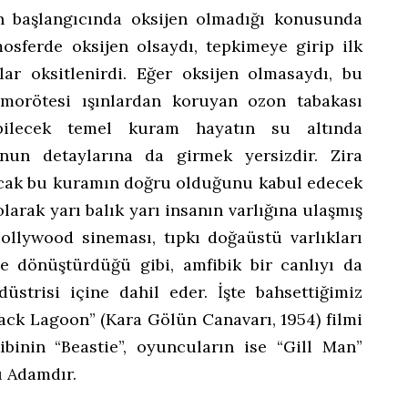
n başlangıcında oksijen olmadığı konusunda
mosferde oksijen olsaydı, tepkimeye girip ilk
lar oksitlenirdi. Eğer oksijen olmasaydı, bu
 morötesi ışınlardan koruyan ozon tabakası
bilecek temel kuram hayatın su altında
Bunun detaylarına da girmek yersizdir. Zira
ncak bu kuramın doğru olduğunu kabul edecek
olarak yarı balık yarı insanın varlığına ulaşmış
llywood sineması, tıpkı doğaüstü varlıkları
e dönüştürdüğü gibi, amfibik bir canlıyı da
düstrisi içine dahil eder. İşte bahsettiğimiz
lack Lagoon” (Kara Gölün Canavarı, 1954) filmi
kibinin “Beastie”, oyuncuların ise “Gill Man”
ı Adamdır.