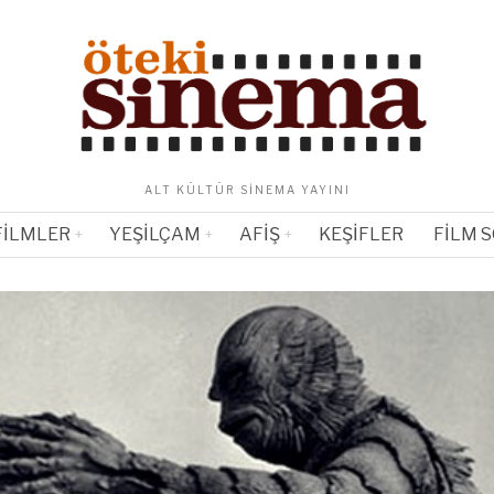
ALT KÜLTÜR SINEMA YAYINI
FILMLER
YEŞILÇAM
AFIŞ
KEŞIFLER
FILM 