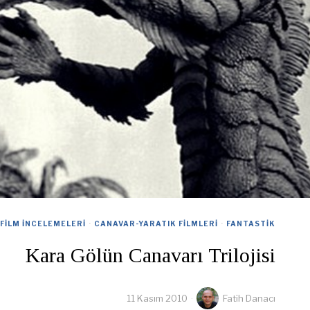
FILM İNCELEMELERI
·
CANAVAR-YARATIK FILMLERI
·
FANTASTIK
Kara Gölün Canavarı Trilojisi
11 Kasım 2010
Fatih Danacı