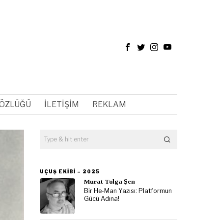
SÖZLÜĞÜ
İLETIŞIM
REKLAM
UÇUŞ EKIBI – 2025
Murat Tolga Şen
Bir He-Man Yazısı: Platformun
Gücü Adına!