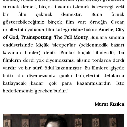
vurmak demek, birçok insanın izlemek isteyeceği zeki
bir film çekmek demektir. Buna örnek
gösterebileceğimiz birçok film var; örneğin Oscar
ödüllerinin yabancı film kategorisine bakın:
Amelie
,
City
of God
,
Trainspotting
,
The Full Monty
. Bunlara sinema
endüstrisinde küçük ‘sleeper’lar (beklenmedik başarı
kazanan filmler) denir. Bunlar küçük filmlerdir, bu
filmlerin derdi yok diyemezsiniz, aksine tonlarca derdi
vardır ve bir sürü ödül kazanmıştır. Bu filmlere gişede
battı da diyemezsiniz çünkü bütçelerini defalarca
katlayacak kadar çok para kazanmışlardır. İşte
hedeflememiz gereken budur.”
Murat Kızılca