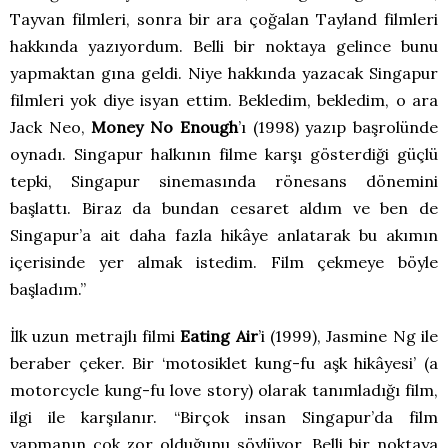
Tayvan filmleri, sonra bir ara çoğalan Tayland filmleri
hakkında yazıyordum. Belli bir noktaya gelince bunu
yapmaktan gına geldi. Niye hakkında yazacak Singapur
filmleri yok diye isyan ettim. Bekledim, bekledim, o ara
Jack Neo,
Money No Enough
’ı (1998) yazıp başrolünde
oynadı. Singapur halkının filme karşı gösterdiği güçlü
tepki, Singapur sinemasında rönesans dönemini
başlattı. Biraz da bundan cesaret aldım ve ben de
Singapur’a ait daha fazla hikâye anlatarak bu akımın
içerisinde yer almak istedim. Film çekmeye böyle
başladım.”
İlk uzun metrajlı filmi
Eating Air
’i (1999), Jasmine Ng ile
beraber çeker. Bir ‘motosiklet kung-fu aşk hikâyesi’ (a
motorcycle kung-fu love story) olarak tanımladığı film,
ilgi ile karşılanır. “Birçok insan Singapur’da film
yapmanın çok zor olduğunu söylüyor. Belli bir noktaya