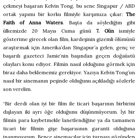
çekmeyi başaran Kelvin Tong, bu sene Singapur / ABD
ortak yapımı bir korku filmiyle karşımıza çıkar:
The
Faith of Anna Waters
. Başta da söylediğim gibi
ülkemizde 20 Mayıs Cuma günü
7. Gün
ismiyle
gösterime girecek olan film, kardeşinin gizemli ölümünü
araştırmak için Amerika’dan Singapur’a gelen, genç ve
başarılı gazeteci Jamie’nin başından geçen doğaüstü
olayları konu ediyor. Filmin nasıl olduğunu görmek için
biraz daha beklememiz gerekiyor. Yazıya Kelvin Tong’un
nasıl bir sinemanın peşinde olduğunu açıkladığı sözlerle
son verelim.
“Bir derdi olan iyi bir film ile ticari başarının birbirini
dışlayan iki ayrı öğe olduğunu düşünmüyorum. İyi bir
filmin para kaybetmekle lanetlendiğine ya da tamamen
ticari bir filmin gişe başarısının garanti olduğuna
inanmıyorum. Bence sinemacılar için turnayı gözünden