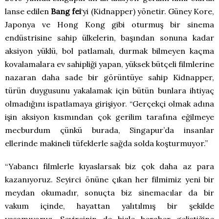
lanse edilen
Bang fei
‘yi (Kidnapper) yönetir. Güney Kore,
Japonya ve Hong Kong gibi oturmuş bir sinema
endüstrisine sahip ülkelerin, başından sonuna kadar
aksiyon yüklü, bol patlamalı, durmak bilmeyen kaçma
kovalamalara ev sahipliği yapan, yüksek bütçeli filmlerine
nazaran daha sade bir görüntüye sahip Kidnapper,
türün duygusunu yakalamak için bütün bunlara ihtiyaç
olmadığını ispatlamaya girişiyor. “Gerçekçi olmak adına
işin aksiyon kısmından çok gerilim tarafına eğilmeye
mecburdum çünkü burada, Singapur’da insanlar
ellerinde makineli tüfeklerle sağda solda koşturmuyor.”
“Yabancı filmlerle kıyaslarsak biz çok daha az para
kazanıyoruz. Seyirci önüne çıkan her filmimiz yeni bir
meydan okumadır, sonuçta biz sinemacılar da bir
vakum içinde, hayattan yalıtılmış bir şekilde
yaşamıyoruz. Seyircinin de bizle beraber geliştiğine