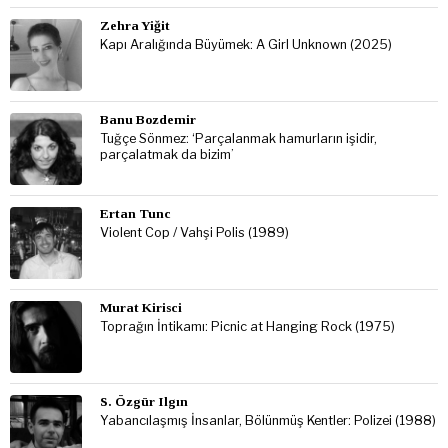
Zehra Yiğit
Kapı Aralığında Büyümek: A Girl Unknown (2025)
Banu Bozdemir
Tuğçe Sönmez: ‘Parçalanmak hamurların işidir,
parçalatmak da bizim’
Ertan Tunc
Violent Cop / Vahşi Polis (1989)
Murat Kirisci
Toprağın İntikamı: Picnic at Hanging Rock (1975)
S. Özgür Ilgın
Yabancılaşmış İnsanlar, Bölünmüş Kentler: Polizei (1988)