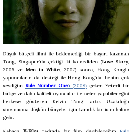
Düşük bütçeli filmi ile beklemediği bir başarı kazanan
Tong, Singapur’da çektiği iki komediden (
Love Story
,
2006 ve
Men in White
, 2007) sonra, Hong Konglu
yapımcıların da desteği ile Hong Kong’da, benim çok
sevdiğim
Rule Number One
’ı (2008)
çeker. Yeterli bir
bütçe ve daha kaliteli oyuncular ile neler yapabileceğini
herkese gösteren Kelvin Tong, artık Uzakdoğu
sinemasına düşkün bünyeler için tanıdık bir isim haline
gelir.
Kabaca
X-Files
tadında bir film diyebileceğim
Rule