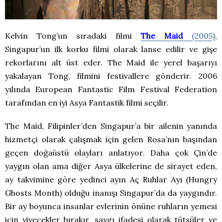
Kelvin Tong’un sıradaki filmi
The Maid
(2005)
,
Singapur’un ilk korku filmi olarak lanse edilir ve gişe
rekorlarını alt üst eder. The Maid ile yerel başarıyı
yakalayan Tong, filmini festivallere gönderir. 2006
yılında European Fantastic Film Festival Federation
tarafından en iyi Asya Fantastik filmi seçilir.
The Maid, Filipinler’den Singapur’a bir ailenin yanında
hizmetçi olarak çalışmak için gelen Rosa’nın başından
geçen doğaüstü olayları anlatıyor. Daha çok Çin’de
yaygın olan ama diğer Asya ülkelerine de sirayet eden,
ay takvimine göre yedinci ayın Aç Ruhlar Ayı (Hungry
Ghosts Month) olduğu inanışı Singapur’da da yaygındır.
Bir ay boyunca insanlar evlerinin önüne ruhların yemesi
için yiyecekler bırakır, saygı ifadesi olarak tütsüler ve