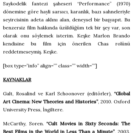
Saykodelik fantezi şaheseri “Performance” (1970)
dönemine göre hayli sarsıcı, karanlık, bazı sahneleriyle
seyircisinin adeta aklını alan, deneysel bir başyapıt. Bu
benzersiz film hakkında üzüldüğüm tek bir şey var, son
olarak onu söylemek isterim. Keşke Marlon Brando
kendisine bu film için önerilen Chas rolünü
reddetmeseymiş. Keşke.
[box type=”info” align=”” class=”” width=””]
KAYNAKLAR
Galt, Rosalind ve Karl Schoonover (editörler),
“Global
Art Cinema: New Theories and Histories”
, 2010. Oxford
University Press, İngiltere.
McCarthy, Soren.
“Cult Movies in Sixty Seconds: The
Best Films in the World in Less Than a Minute”
, 2003.