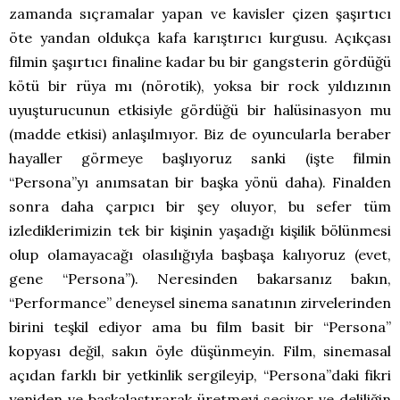
zamanda sıçramalar yapan ve kavisler çizen şaşırtıcı
öte yandan oldukça kafa karıştırıcı kurgusu. Açıkçası
filmin şaşırtıcı finaline kadar bu bir gangsterin gördüğü
kötü bir rüya mı (nörotik), yoksa bir rock yıldızının
uyuşturucunun etkisiyle gördüğü bir halüsinasyon mu
(madde etkisi) anlaşılmıyor. Biz de oyuncularla beraber
hayaller görmeye başlıyoruz sanki (işte filmin
“Persona”yı anımsatan bir başka yönü daha). Finalden
sonra daha çarpıcı bir şey oluyor, bu sefer tüm
izlediklerimizin tek bir kişinin yaşadığı kişilik bölünmesi
olup olamayacağı olasılığıyla başbaşa kalıyoruz (evet,
gene “Persona”). Neresinden bakarsanız bakın,
“Performance” deneysel sinema sanatının zirvelerinden
birini teşkil ediyor ama bu film basit bir “Persona”
kopyası değil, sakın öyle düşünmeyin. Film, sinemasal
açıdan farklı bir yetkinlik sergileyip, “Persona”daki fikri
yeniden ve başkalaştırarak üretmeyi seçiyor ve deliliğin