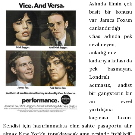
Aslında filmin çok
basit bir konusu
var. James Fox’un
canlandırdığı
Chas adında pek
sevilmeyen,
anladığımız
kadarıyla kafası da
pek basmayan,
Londralı
acımasız, sadist
bir gangsterin bir
an evvel
yurtdışına
kaçması lazım.
Kendisi için hazırlanmakta olan sahte pasaportu alır
almaz New York’a topuklayacak ama peşinde “tehlikeli”