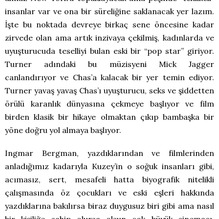
insanlar var ve ona bir süreliğine saklanacak yer lazım.
İşte bu noktada devreye birkaç sene öncesine kadar
zirvede olan ama artık inzivaya çekilmiş, kadınlarda ve
uyuşturucuda teselliyi bulan eski bir “pop star” giriyor.
Turner adındaki bu müzisyeni Mick Jagger
canlandırıyor ve Chas’a kalacak bir yer temin ediyor.
Turner yavaş yavaş Chas’ı uyuşturucu, seks ve şiddetten
örülü karanlık dünyasına çekmeye başlıyor ve film
birden klasik bir hikaye olmaktan çıkıp bambaşka bir
yöne doğru yol almaya başlıyor.
Ingmar Bergman, yazdıklarından ve filmlerinden
anladığımız kadarıyla Kuzey’in o soğuk insanları gibi,
acımasız, sert, mesafeli hatta biyografik nitelikli
çalışmasında öz çocukları ve eski eşleri hakkında
yazdıklarına bakılırsa biraz duygusuz biri gibi ama nasıl
bir kişiliğe sahip olursa olsun çok büyük sinemacı.