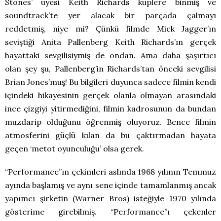
Stones’ üyesi Keith Richards küplere binmiş ve
soundtrack’te yer alacak bir parçada çalmayı
reddetmiş, niye mi? Çünkü filmde Mick Jagger’ın
seviştiği Anita Pallenberg Keith Richards’ın gerçek
hayattaki sevgilisiymiş de ondan. Ama daha şaşırtıcı
olan şey şu, Pallenberg’in Richards’tan önceki sevgilisi
Brian Jones’muş! Bu bilgileri duyunca sadece filmin kendi
içindeki hikayesinin gerçek olanla olmayan arasındaki
ince çizgiyi yitirmediğini, filmin kadrosunun da bundan
muzdarip olduğunu öğrenmiş oluyoruz. Bence filmin
atmosferini güçlü kılan da bu çaktırmadan hayata
geçen ‘metot oyunculuğu’ olsa gerek.
“Performance”ın çekimleri aslında 1968 yılının Temmuz
ayında başlamış ve aynı sene içinde tamamlanmış ancak
yapımcı şirketin (Warner Bros) isteğiyle 1970 yılında
gösterime girebilmiş. “Performance”ı çekenler