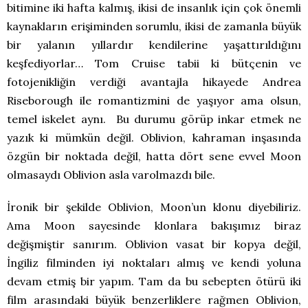
bitimine iki hafta kalmış, ikisi de insanlık için çok önemli
kaynakların erişiminden sorumlu, ikisi de zamanla büyük
bir yalanın yıllardır kendilerine yaşattırıldığını
keşfediyorlar… Tom Cruise tabii ki bütçenin ve
fotojenikliğin verdiği avantajla hikayede Andrea
Riseborough ile romantizmini de yaşıyor ama olsun,
temel iskelet aynı. Bu durumu görüp inkar etmek ne
yazık ki mümkün değil. Oblivion, kahraman inşasında
özgün bir noktada değil, hatta dört sene evvel Moon
olmasaydı Oblivion asla varolmazdı bile.
İronik bir şekilde Oblivion, Moon’un klonu diyebiliriz.
Ama Moon sayesinde klonlara bakışımız biraz
değişmiştir sanırım. Oblivion vasat bir kopya değil,
İngiliz filminden iyi noktaları almış ve kendi yoluna
devam etmiş bir yapım. Tam da bu sebepten ötürü iki
film arasındaki büyük benzerliklere rağmen Oblivion,