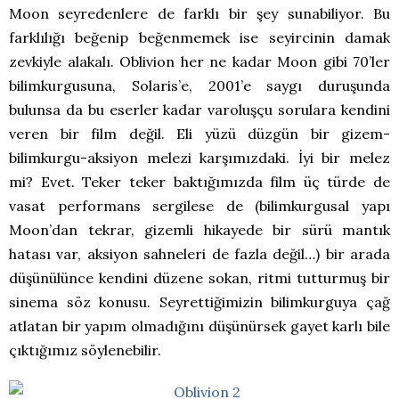
Moon seyredenlere de farklı bir şey sunabiliyor. Bu
farklılığı beğenip beğenmemek ise seyircinin damak
zevkiyle alakalı. Oblivion her ne kadar Moon gibi 70’ler
bilimkurgusuna, Solaris’e, 2001’e saygı duruşunda
bulunsa da bu eserler kadar varoluşçu sorulara kendini
veren bir film değil. Eli yüzü düzgün bir gizem-
bilimkurgu-aksiyon melezi karşımızdaki. İyi bir melez
mi? Evet. Teker teker baktığımızda film üç türde de
vasat performans sergilese de (bilimkurgusal yapı
Moon’dan tekrar, gizemli hikayede bir sürü mantık
hatası var, aksiyon sahneleri de fazla değil…) bir arada
düşünülünce kendini düzene sokan, ritmi tutturmuş bir
sinema söz konusu. Seyrettiğimizin bilimkurguya çağ
atlatan bir yapım olmadığını düşünürsek gayet karlı bile
çıktığımız söylenebilir.