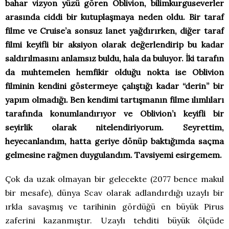
bahar vizyon yüzü gören Oblivion, bilimkurguseverler
arasında ciddi bir kutuplaşmaya neden oldu. Bir taraf
filme ve Cruise’a sonsuz lanet yağdırırken, diğer taraf
filmi keyifli bir aksiyon olarak değerlendirip bu kadar
saldırılmasını anlamsız buldu, hala da buluyor. İki tarafın
da muhtemelen hemfikir olduğu nokta ise Oblivion
filminin kendini göstermeye çalıştığı kadar “derin” bir
yapım olmadığı. Ben kendimi tartışmanın filme ılımlıları
tarafında konumlandırıyor ve Oblivion’ı keyifli bir
seyirlik olarak nitelendiriyorum. Seyrettim,
heyecanlandım, hatta geriye dönüp baktığımda saçma
gelmesine rağmen duygulandım. Tavsiyemi esirgemem.
Çok da uzak olmayan bir gelecekte (2077 bence makul
bir mesafe), dünya Scav olarak adlandırdığı uzaylı bir
ırkla savaşmış ve tarihinin gördüğü en büyük Pirus
zaferini kazanmıştır. Uzaylı tehditi büyük ölçüde