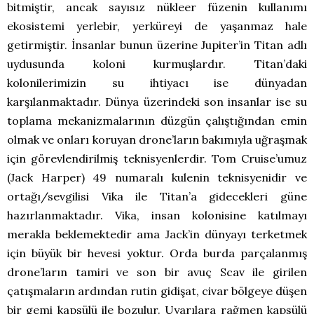
bitmiştir, ancak sayısız nükleer füzenin kullanımı
ekosistemi yerlebir, yerküreyi de yaşanmaz hale
getirmiştir.
İnsanlar bunun üzerine Jupiter’in Titan adlı
uydusunda koloni kurmuşlardır. Titan’daki
kolonilerimizin su ihtiyacı ise dünyadan
karşılanmaktadır. Dünya üzerindeki son insanlar ise su
toplama mekanizmalarının düzgün çalıştığından emin
olmak ve onları koruyan drone’ların bakımıyla uğraşmak
için görevlendirilmiş teknisyenlerdir. Tom Cruise’umuz
(Jack Harper) 49 numaralı kulenin teknisyenidir ve
ortağı/sevgilisi Vika ile Titan’a gidecekleri güne
hazırlanmaktadır. Vika, insan kolonisine katılmayı
merakla beklemektedir ama Jack’in dünyayı terketmek
için büyük bir hevesi yoktur. Orda burda parçalanmış
drone’ların tamiri ve son bir avuç Scav ile girilen
çatışmaların ardından rutin gidişat, civar bölgeye düşen
bir gemi kapsülü ile bozulur. Uyarılara rağmen kapsülü