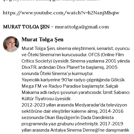
https://www.youtube.com/watch?v=h2NsnjMhqiw
MURAT TOLGA ŞEN
– murattolga@gmail.com
Murat Tolga Şen
Murat Tolga Şen, sinema eleştirmeni, senarist, oyuncu
ve Öteki Sinema’nın kurucusudur. OFCS (Online Film
Critics Society) üyesidir. Sinema yazılarına 2001 yılında
DivxTR, ardından Divx Planet’te başlamış, 2005
sonunda Öteki Sinema'yı kurmuştur.
Yayıncılık kariyerine 90’lar radyo çılgınlığında Gölcük
Mega FM ve Radyo Paradise başlamıştır. Salçalı
Makarna adlı radyo şovunun yaratıcısıdır. İzmit Sabancı
Kültür Tiyatrosu üyesidir.
2012-2023 yılları arasında Medyaradar’da televizyon
sektörüne dair eleştiriler kaleme almış, 2014-2016
sezonunda Okan Bayülgen’in Dada Dandinista
programında yazı grubunu yönetmiştir. 2017-2019
yılları arasında Antalya Sinema Derneği’ne danışmanlık