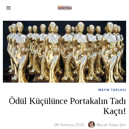
MAYIN TARLASI
Ödül Küçülünce Portakalın Tadı
Kaçtı!
28 Temmuz 2016
Murat Tolga Şen