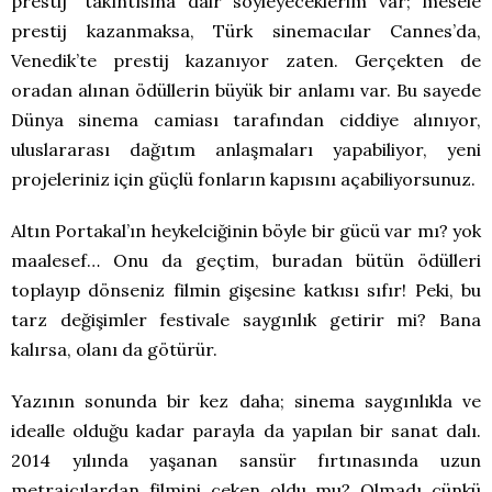
prestij” takıntısına dair söyleyeceklerim var; mesele
prestij kazanmaksa, Türk sinemacılar Cannes’da,
Venedik’te prestij kazanıyor zaten. Gerçekten de
oradan alınan ödüllerin büyük bir anlamı var. Bu sayede
Dünya sinema camiası tarafından ciddiye alınıyor,
uluslararası dağıtım anlaşmaları yapabiliyor, yeni
projeleriniz için güçlü fonların kapısını açabiliyorsunuz.
Altın Portakal’ın heykelciğinin böyle bir gücü var mı? yok
maalesef… Onu da geçtim, buradan bütün ödülleri
toplayıp dönseniz filmin gişesine katkısı sıfır! Peki, bu
tarz değişimler festivale saygınlık getirir mi? Bana
kalırsa, olanı da götürür.
Yazının sonunda bir kez daha; sinema saygınlıkla ve
idealle olduğu kadar parayla da yapılan bir sanat dalı.
2014 yılında yaşanan sansür fırtınasında uzun
metrajcılardan filmini çeken oldu mu? Olmadı çünkü