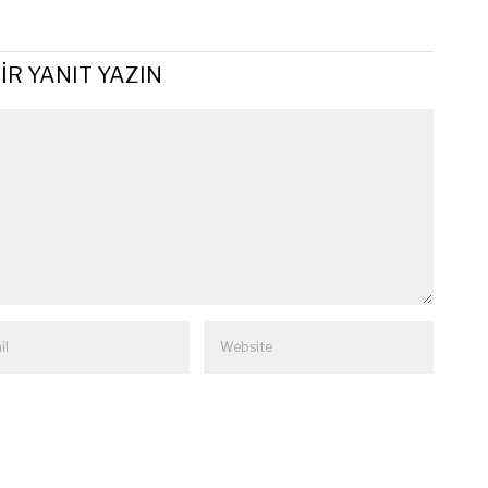
z 2026
5 Temmuz 2026
laşmış İnsanlar,
Kapı Aralığında Büyümek:
ş Kentler: Polizei (1988)
Unknown (2025)
© 2005 - 2025 Tüm Hakları Saklıdır.
Öteki Sinema‘da yayınlanmış bir yazının tamamının başka yerde
yayınlanması izne bağlıdır. Öteki Sinema yazılarını link vererek
kısmen alıntılayabilirsiniz.