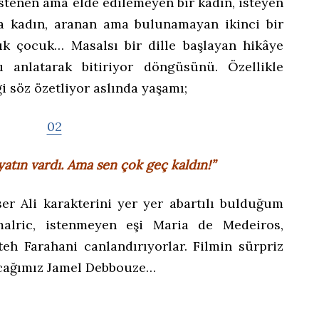
İstenen ama elde edilemeyen bir kadın, isteyen
a kadın, aranan ama bulunamayan ikinci bir
ük çocuk… Masalsı bir dille başlayan hikâye
rı anlatarak bitiriyor döngüsünü. Özellikle
ği söz özetliyor aslında yaşamı;
yatın vardı. Ama sen çok geç kaldın!”
r Ali karakterini yer yer abartılı bulduğum
alric, istenmeyen eşi Maria de Medeiros,
fteh Farahani canlandırıyorlar. Filmin sürpriz
yacağımız Jamel Debbouze…