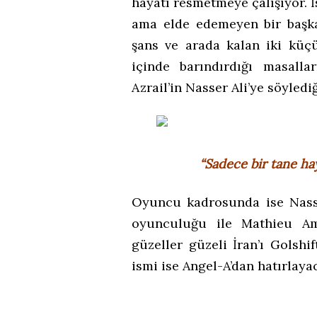
hayatı resmetmeye çalışıyor. 
ama elde edemeyen bir başk
şans ve arada kalan iki küç
içinde barındırdığı masalla
Azrail’in Nasser Ali’ye söyledi
“Sadece bir tane ha
Oyuncu kadrosunda ise Nasse
oyunculuğu ile Mathieu Am
güzeller güzeli İran’ı Golshi
ismi ise Angel-A’dan hatırla