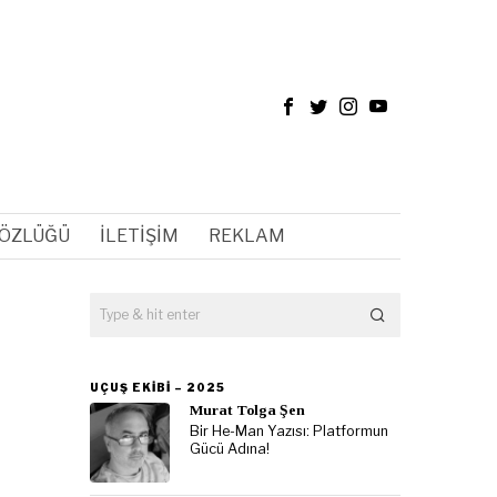
SÖZLÜĞÜ
İLETIŞIM
REKLAM
UÇUŞ EKIBI – 2025
Murat Tolga Şen
Bir He-Man Yazısı: Platformun
Gücü Adına!