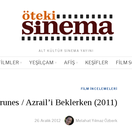
ALT KÜLTÜR SINEMA YAYINI
FILMLER
YEŞILÇAM
AFIŞ
KEŞIFLER
FILM 
FILM İNCELEMELERI
runes / Azrail’i Beklerken (2011)
26 Aralık 2012
Melahat Yılmaz Özberk