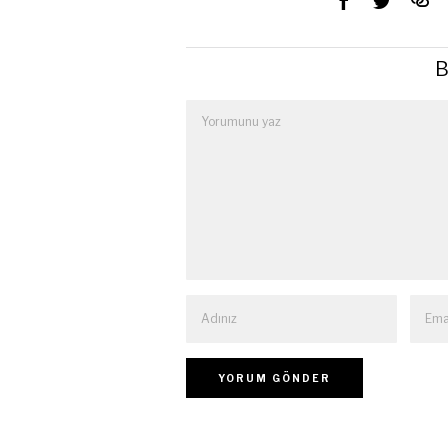
31 Temmuz 2026
6 Temmu
Toprağın İntikamı: Picnic at
Yabancı
Hanging Rock (1975)
Bölünmü