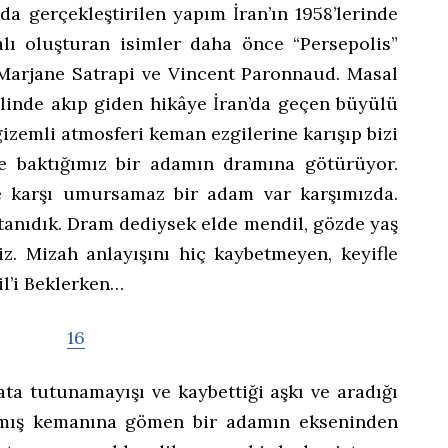
da gerçekleştirilen yapım İran’ın 1958’lerinde
lı oluşturan isimler daha önce “Persepolis”
Marjane Satrapi ve Vincent Paronnaud. Masal
alinde akıp giden hikâye İran’da geçen büyülü
gizemli atmosferi keman ezgilerine karışıp bizi
e baktığımız bir adamın dramına götürüyor.
e karşı umursamaz bir adam var karşımızda.
 tanıdık. Dram dediysek elde mendil, gözde yaş
miz. Mizah anlayışını hiç kaybetmeyen, keyifle
l’i Beklerken…
yata tutunamayışı ve kaybettiği aşkı ve aradığı
lmış kemanına gömen bir adamın ekseninden