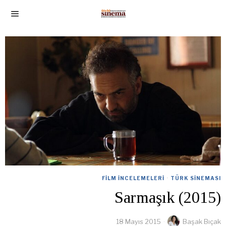
FILM İNCELEMELERI
·
TÜRK SINEMASI
Sarmaşık (2015)
18 Mayıs 2015
Başak Bıçak