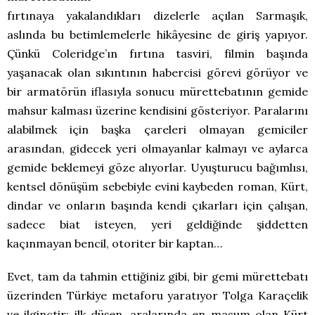
fırtınaya yakalandıkları dizelerle açılan Sarmaşık,
aslında bu betimlemelerle hikâyesine de giriş yapıyor.
Çünkü Coleridge’ın fırtına tasviri, filmin başında
yaşanacak olan sıkıntının habercisi görevi görüyor ve
bir armatörün iflasıyla sonucu mürettebatının gemide
mahsur kalması üzerine kendisini gösteriyor. Paralarını
alabilmek için başka çareleri olmayan gemiciler
arasından, gidecek yeri olmayanlar kalmayı ve aylarca
gemide beklemeyi göze alıyorlar. Uyuşturucu bağımlısı,
kentsel dönüşüm sebebiyle evini kaybeden roman, Kürt,
dindar ve onların başında kendi çıkarları için çalışan,
sadece biat isteyen, yeri geldiğinde şiddetten
kaçınmayan bencil, otoriter bir kaptan…
Evet, tam da tahmin ettiğiniz gibi, bir gemi mürettebatı
üzerinden Türkiye metaforu yaratıyor Tolga Karaçelik
ve ilginçtir; ilk düşen, aralarında en masum olan Kürt