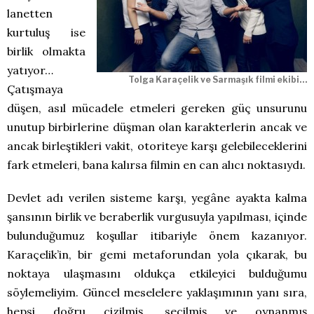
lanetten
kurtuluş ise
birlik olmakta
yatıyor…
Tolga Karaçelik ve Sarmaşık filmi ekibi…
Çatışmaya
düşen, asıl mücadele etmeleri gereken güç unsurunu
unutup birbirlerine düşman olan karakterlerin ancak ve
ancak birleştikleri vakit, otoriteye karşı gelebileceklerini
fark etmeleri, bana kalırsa filmin en can alıcı noktasıydı.
Devlet adı verilen sisteme karşı, yegâne ayakta kalma
şansının birlik ve beraberlik vurgusuyla yapılması, içinde
bulunduğumuz koşullar itibariyle önem kazanıyor.
Karaçelik’in, bir gemi metaforundan yola çıkarak, bu
noktaya ulaşmasını oldukça etkileyici bulduğumu
söylemeliyim. Güncel meselelere yaklaşımının yanı sıra,
hepsi doğru çizilmiş, seçilmiş ve oynanmış