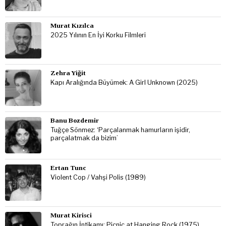
Murat Kızılca
2025 Yılının En İyi Korku Filmleri
Zehra Yiğit
Kapı Aralığında Büyümek: A Girl Unknown (2025)
Banu Bozdemir
Tuğçe Sönmez: ‘Parçalanmak hamurların işidir,
parçalatmak da bizim’
Ertan Tunc
Violent Cop / Vahşi Polis (1989)
Murat Kirisci
Toprağın İntikamı: Picnic at Hanging Rock (1975)