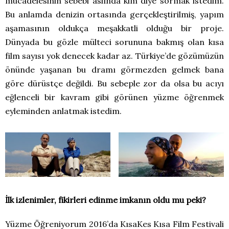
mücadelesinin sebebi aslında kim diye sormak istedim.
Bu anlamda denizin ortasında gerçekleştirilmiş, yapım
aşamasının oldukça meşakkatli olduğu bir proje.
Dünyada bu gözle mülteci sorununa bakmış olan kısa
film sayısı yok denecek kadar az. Türkiye’de gözümüzün
önünde yaşanan bu dramı görmezden gelmek bana
göre dürüstçe değildi. Bu sebeple zor da olsa bu acıyı
eğlenceli bir kavram gibi görünen yüzme öğrenmek
eyleminden anlatmak istedim.
İlk izlenimler, fikirleri edinme imkanın oldu mu peki?
Yüzme Öğreniyorum 2016’da KısaKes Kısa Film Festivali