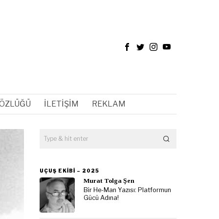
SÖZLÜĞÜ
İLETIŞIM
REKLAM
UÇUŞ EKIBI – 2025
Murat Tolga Şen
Bir He-Man Yazısı: Platformun
Gücü Adına!