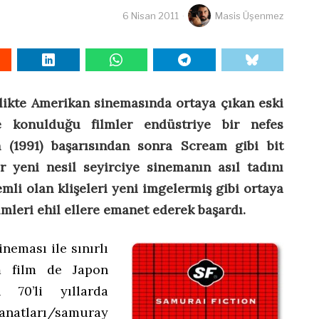
6 Nisan 2011
Masis Üşenmez
rlikte Amerikan sinemasında ortaya çıkan eski
e konulduğu filmler endüstriye bir nefes
n (1991) başarısından sonra Scream gibi bit
r yeni nesil seyirciye sinemanın asıl tadını
mli olan klişeleri yeni imgelermiş gibi ortaya
mleri ehil ellere emanet ederek başardı.
neması ile sınırlı
m film de Japon
ı 70’li yıllarda
anatları/samuray