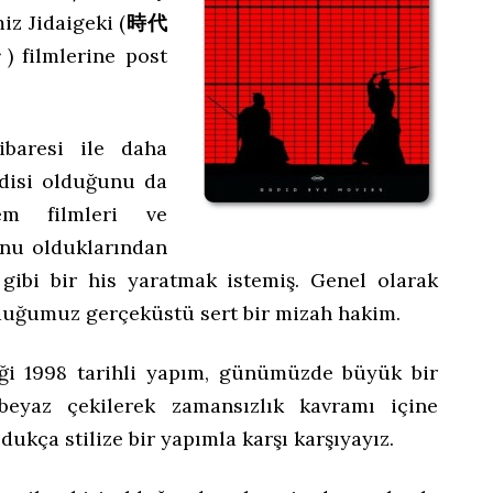
iz Jidaigeki (
時代
ラ
) filmlerine post
baresi ile daha
disi olduğunu da
em filmleri ve
onu olduklarından
gibi bir his yaratmak istemiş. Genel olarak
lduğumuz gerçeküstü sert bir mizah hakim.
ği 1998 tarihli yapım, günümüzde büyük bir
beyaz çekilerek zamansızlık kavramı içine
dukça stilize bir yapımla karşı karşıyayız.