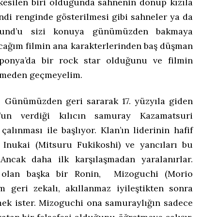
kesilen biri olduğunda sahnenin donup kızıla
ndi renginde gösterilmesi gibi sahneler ya da
ound’u sizi konuya günümüzden bakmaya
acağım filmin ana karakterlerinden baş düşman
ponya’da bir rock star olduğunu ve filmin
rtmeden geçmeyelim.
e. Günümüzden geri sararak 17. yüzyıla giden
’un verdiği kılıcın samuray Kazamatsuri
alınması ile başlıyor. Klan’ın liderinin hafif
 Inukai (Mitsuru Fukikoshi) ve yancıları bu
Ancak daha ilk karşılaşmadan yaralanırlar.
 olan başka bir Ronin, Mizoguchi (Morio
 geri zekalı, akıllanmaz iyileştikten sonra
ek ister. Mizoguchi ona samuraylığın sadece