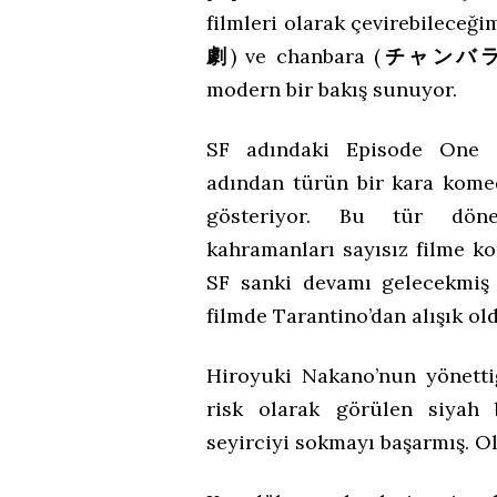
filmleri olarak çevirebileceğim
劇
) ve chanbara (
チャンバ
modern bir bakış sunuyor.
SF adındaki Episode One i
adından türün bir kara kome
gösteriyor. Bu tür dön
kahramanları sayısız filme k
SF sanki devamı gelecekmiş 
filmde Tarantino’dan alışık o
Hiroyuki Nakano’nun yönetti
risk olarak görülen siyah 
seyirciyi sokmayı başarmış. Ol