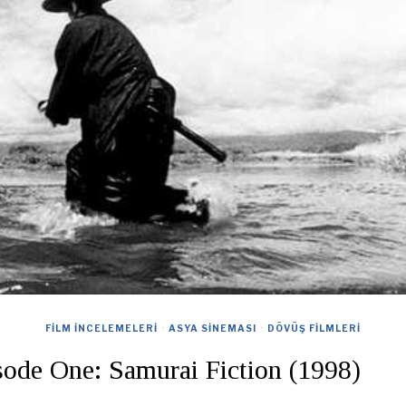
FILM İNCELEMELERI
·
ASYA SINEMASI
·
DÖVÜŞ FILMLERI
ode One: Samurai Fiction (1998)