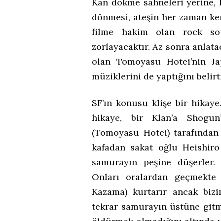
Kan dökme sahneleri yerine, 
dönmesi, ateşin her zaman ke
filme hakim olan rock s
zorlayacaktır. Az sonra anlat
olan Tomoyasu Hotei’nin Ja
müziklerini de yaptığını beli
SF’ın konusu klişe bir hikay
hikaye, bir Klan’a Shogun
(Tomoyasu Hotei) tarafından ç
kafadan sakat oğlu Heishiro
samurayın peşine düşerler. 
Onları oralardan geçmekte
Kazama) kurtarır ancak bizim
tekrar samurayın üstüne gitm