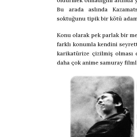
öldürmek olmadığını altında y
Bu arada aslında Kazamats
soktuğunu tipik bir kötü adam
Konu olarak pek parlak bir me
farklı konumla kendini seyrett
karikatürize çizilmiş olması
daha çok anime samuray filml