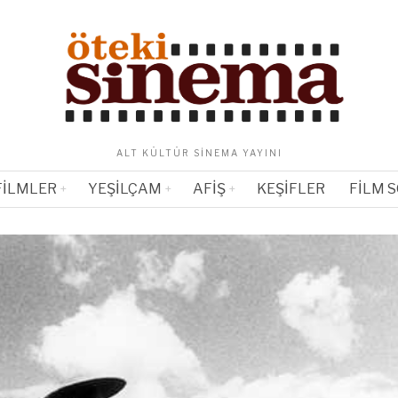
ALT KÜLTÜR SINEMA YAYINI
FILMLER
YEŞILÇAM
AFIŞ
KEŞIFLER
FILM 