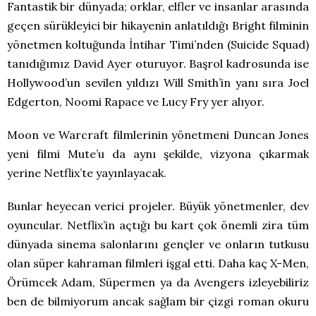
Fantastik bir dünyada; orklar, elfler ve insanlar arasında
geçen sürükleyici bir hikayenin anlatıldığı Bright filminin
yönetmen koltuğunda İntihar Timi’nden (Suicide Squad)
tanıdığımız David Ayer oturuyor. Başrol kadrosunda ise
Hollywood’un sevilen yıldızı Will Smith’in yanı sıra Joel
Edgerton, Noomi Rapace ve Lucy Fry yer alıyor.
Moon ve Warcraft filmlerinin yönetmeni Duncan Jones
yeni filmi Mute’u da aynı şekilde, vizyona çıkarmak
yerine Netflix’te yayınlayacak.
Bunlar heyecan verici projeler. Büyük yönetmenler, dev
oyuncular. Netflix’in açtığı bu kart çok önemli zira tüm
dünyada sinema salonlarını gençler ve onların tutkusu
olan süper kahraman filmleri işgal etti. Daha kaç X-Men,
Örümcek Adam, Süpermen ya da Avengers izleyebiliriz
ben de bilmiyorum ancak sağlam bir çizgi roman okuru