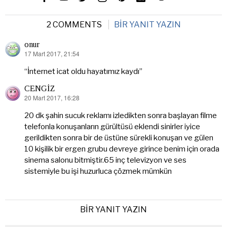
2 COMMENTS
BIR YANIT YAZIN
onur
17 Mart 2017, 21:54
dedi
ki:
“İnternet icat oldu hayatımız kaydı”
CENGİZ
20 Mart 2017, 16:28
dedi
ki:
20 dk şahin sucuk reklamı izledikten sonra başlayan filme
telefonla konuşanların gürültüsü eklendi sinirler iyice
gerildikten sonra bir de üstüne sürekli konuşan ve gülen
10 kişilik bir ergen grubu devreye girince benim için orada
sinema salonu bitmiştir.65 inç televizyon ve ses
sistemiyle bu işi huzurluca çözmek mümkün
BIR YANIT YAZIN