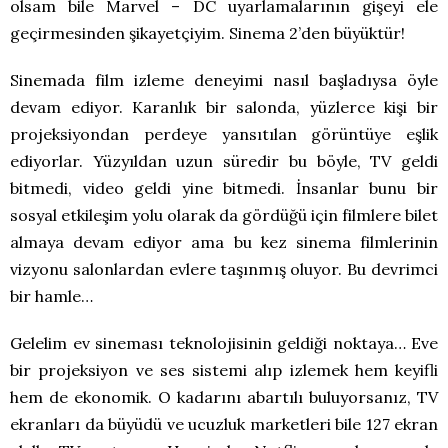
olsam bile Marvel – DC uyarlamalarının gişeyi ele
geçirmesinden şikayetçiyim. Sinema 2’den büyüktür!
Sinemada film izleme deneyimi nasıl başladıysa öyle
devam ediyor. Karanlık bir salonda, yüzlerce kişi bir
projeksiyondan perdeye yansıtılan görüntüye eşlik
ediyorlar. Yüzyıldan uzun süredir bu böyle, TV geldi
bitmedi, video geldi yine bitmedi. İnsanlar bunu bir
sosyal etkileşim yolu olarak da gördüğü için filmlere bilet
almaya devam ediyor ama bu kez sinema filmlerinin
vizyonu salonlardan evlere taşınmış oluyor. Bu devrimci
bir hamle…
Gelelim ev sineması teknolojisinin geldiği noktaya… Eve
bir projeksiyon ve ses sistemi alıp izlemek hem keyifli
hem de ekonomik. O kadarını abartılı buluyorsanız, TV
ekranları da büyüdü ve ucuzluk marketleri bile 127 ekran