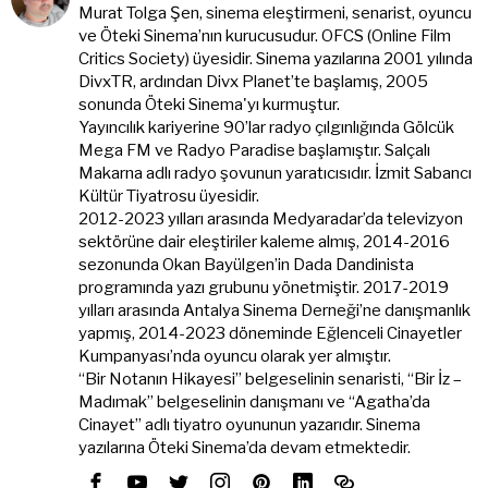
Murat Tolga Şen, sinema eleştirmeni, senarist, oyuncu
ve Öteki Sinema’nın kurucusudur. OFCS (Online Film
Critics Society) üyesidir. Sinema yazılarına 2001 yılında
DivxTR, ardından Divx Planet’te başlamış, 2005
sonunda Öteki Sinema'yı kurmuştur.
Yayıncılık kariyerine 90’lar radyo çılgınlığında Gölcük
Mega FM ve Radyo Paradise başlamıştır. Salçalı
Makarna adlı radyo şovunun yaratıcısıdır. İzmit Sabancı
Kültür Tiyatrosu üyesidir.
2012-2023 yılları arasında Medyaradar’da televizyon
sektörüne dair eleştiriler kaleme almış, 2014-2016
sezonunda Okan Bayülgen’in Dada Dandinista
programında yazı grubunu yönetmiştir. 2017-2019
yılları arasında Antalya Sinema Derneği’ne danışmanlık
yapmış, 2014-2023 döneminde Eğlenceli Cinayetler
Kumpanyası’nda oyuncu olarak yer almıştır.
“Bir Notanın Hikayesi” belgeselinin senaristi, “Bir İz –
Madımak” belgeselinin danışmanı ve “Agatha’da
Cinayet” adlı tiyatro oyununun yazarıdır. Sinema
yazılarına Öteki Sinema’da devam etmektedir.