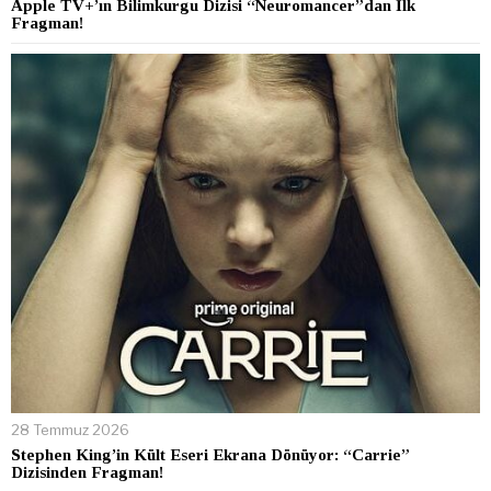
Apple TV+’ın Bilimkurgu Dizisi “Neuromancer”dan İlk
Fragman!
28 Temmuz 2026
Stephen King’in Kült Eseri Ekrana Dönüyor: “Carrie”
Dizisinden Fragman!