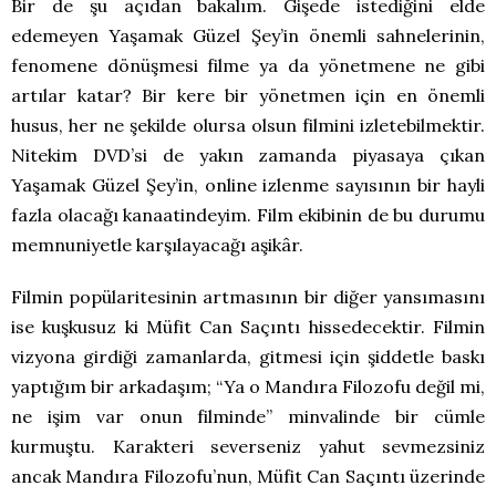
Bir de şu açıdan bakalım. Gişede istediğini elde
edemeyen Yaşamak Güzel Şey’in önemli sahnelerinin,
fenomene dönüşmesi filme ya da yönetmene ne gibi
artılar katar? Bir kere bir yönetmen için en önemli
husus, her ne şekilde olursa olsun filmini izletebilmektir.
Nitekim DVD’si de yakın zamanda piyasaya çıkan
Yaşamak Güzel Şey’in, online izlenme sayısının bir hayli
fazla olacağı kanaatindeyim. Film ekibinin de bu durumu
memnuniyetle karşılayacağı aşikâr.
Filmin popülaritesinin artmasının bir diğer yansımasını
ise kuşkusuz ki Müfit Can Saçıntı hissedecektir. Filmin
vizyona girdiği zamanlarda, gitmesi için şiddetle baskı
yaptığım bir arkadaşım; “Ya o Mandıra Filozofu değil mi,
ne işim var onun filminde” minvalinde bir cümle
kurmuştu. Karakteri severseniz yahut sevmezsiniz
ancak Mandıra Filozofu’nun, Müfit Can Saçıntı üzerinde