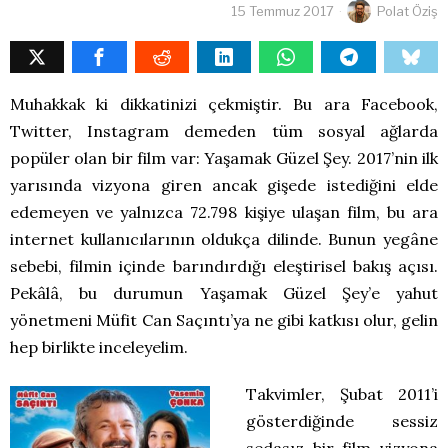
15 Temmuz 2017
Polat Öziş
Muhakkak ki dikkatinizi çekmiştir. Bu ara Facebook,
Twitter, Instagram demeden tüm sosyal ağlarda
popüler olan bir film var: Yaşamak Güzel Şey. 2017’nin ilk
yarısında vizyona giren ancak gişede istediğini elde
edemeyen ve yalnızca 72.798 kişiye ulaşan film, bu ara
internet kullanıcılarının oldukça dilinde. Bunun yegâne
sebebi, filmin içinde barındırdığı eleştirisel bakış açısı.
Pekâlâ, bu durumun Yaşamak Güzel Şey’e yahut
yönetmeni Müfit Can Saçıntı’ya ne gibi katkısı olur, gelin
hep birlikte inceleyelim.
Takvimler, Şubat 2011’i
gösterdiğinde sessiz
sedasız bir film vizyona