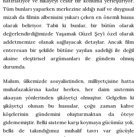
hatırlatıyor ve hikâyeyi cesur bir konuma yerleştiriyor.
Tüm bunları yaparken merkezine aldığı naif ve duygusal
mizah da filmin albenisini yukarı çeken en önemli husus
olarak beliriyor. Tabii ki bunlar, bir bütün olarak
değerlendirdiğimizde Yaşamak Güzel Şey’i özel olarak
addetmemize olanak sağlayacak detaylar. Ancak film
enteresan bir şekilde bütüne yayılan sadeliği ile değil
aksine eleştirisel argümanları ile gündem olmuş
durumda.
Malum, ülkemizde sosyalistinden, milliyetçisine hatta
muhafazakârına kadar herkes, her daim sistemin
aksayan yönlerinden şikâyetçi olmuştur. Gelgelim ki
şikâyetçi olunan bu hususlar, çoğu zaman kahve
köşelerinin gündemini oluşturmaktan da öteye
gidememiştir. Belki sisteme karşı koymaya gücümüz yok,
belki de takındığımız muhalif tavrı var gücüyle