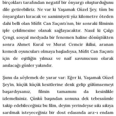
birçokları tarafından negatif bir önyargı oluşturduğunu
dile getirebiliriz. Ne var ki Yaşamak Güzel Şey, tüm bu
önyargıları kıracak ve samimiyeti yüz kilometre öteden
dahi belli olan Müfit Can Saçıntı’nın, bir sonraki filminin
iple çekilmesine olanak sağlayacaktır. Nasıl ki Çalgı
Çengi, sosyal medyada bir fenomen haline dönüştükten
sonra Ahmet Kural ve Murat Cemcir ikilisi, aranan
komedi oyuncuları olmaya başladıysa, Müfit Can Saçıntı
için de eşitliğin yılmaz ve naif savunucusu olarak
anılacağı günler yakındır.
Şunu da söylemek de yarar var: Eğer ki, Yaşamak Güzel
Şey’in, küçük küçük kesitlerine denk gelip gülümsemeyi
başardıysanız, filmin tamamını da kesinlikle
izlemelisiniz. Çünkü başından sonuna dek tebessümle
takip edebileceğiniz bu film, deyim yerindeyse sıkı sıkıya
sarılmak isteyeceğiniz bir dost edasında arz-ı endam