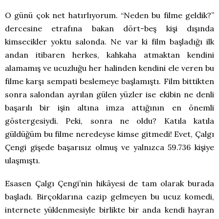
O günü çok net hatırlıyorum. “Neden bu filme geldik?”
dercesine etrafına bakan dört-beş kişi dışında
kimsecikler yoktu salonda. Ne var ki film başladığı ilk
andan itibaren herkes, kahkaha atmaktan kendini
alamamış ve ucuzluğu her halinden kendini ele veren bu
filme karşı sempati beslemeye başlamıştı. Film bittikten
sonra salondan ayrılan gülen yüzler ise ekibin ne denli
başarılı bir işin altına imza attığının en önemli
göstergesiydi. Peki, sonra ne oldu? Katıla katıla
güldüğüm bu filme neredeyse kimse gitmedi! Evet, Çalgı
Çengi gişede başarısız olmuş ve yalnızca 59.736 kişiye
ulaşmıştı.
Esasen Çalgı Çengi’nin hikâyesi de tam olarak burada
başladı. Birçoklarına cazip gelmeyen bu ucuz komedi,
internete yüklenmesiyle birlikte bir anda kendi hayran