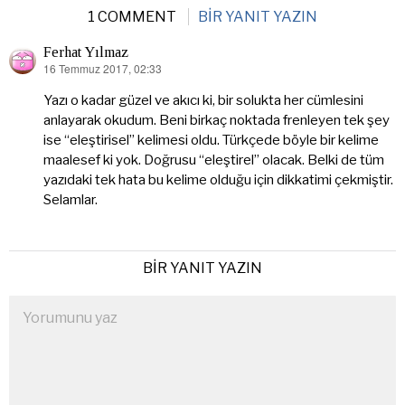
1 COMMENT
BIR YANIT YAZIN
Ferhat Yılmaz
16 Temmuz 2017, 02:33
dedi
ki:
Yazı o kadar güzel ve akıcı ki, bir solukta her cümlesini
anlayarak okudum. Beni birkaç noktada frenleyen tek şey
ise “eleştirisel” kelimesi oldu. Türkçede böyle bir kelime
maalesef ki yok. Doğrusu “eleştirel” olacak. Belki de tüm
yazıdaki tek hata bu kelime olduğu için dikkatimi çekmiştir.
Selamlar.
BIR YANIT YAZIN