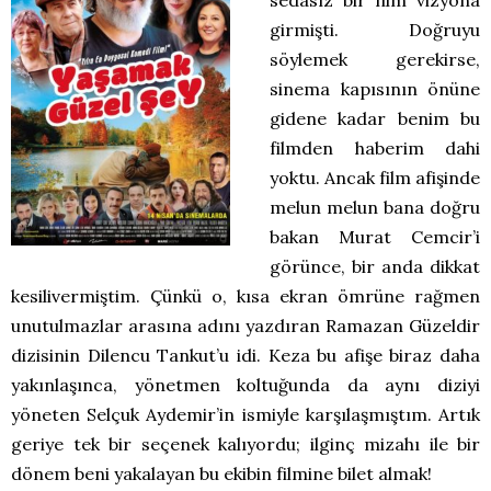
girmişti. Doğruyu
söylemek gerekirse,
sinema kapısının önüne
gidene kadar benim bu
filmden haberim dahi
yoktu. Ancak film afişinde
melun melun bana doğru
bakan Murat Cemcir’i
görünce, bir anda dikkat
kesilivermiştim. Çünkü o, kısa ekran ömrüne rağmen
unutulmazlar arasına adını yazdıran Ramazan Güzeldir
dizisinin Dilencu Tankut’u idi. Keza bu afişe biraz daha
yakınlaşınca, yönetmen koltuğunda da aynı diziyi
yöneten Selçuk Aydemir’in ismiyle karşılaşmıştım. Artık
geriye tek bir seçenek kalıyordu; ilginç mizahı ile bir
dönem beni yakalayan bu ekibin filmine bilet almak!