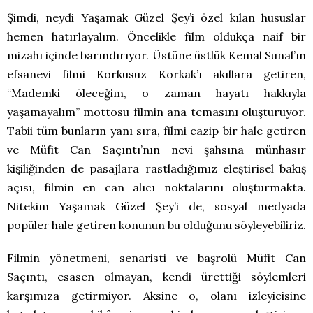
Şimdi, neydi Yaşamak Güzel Şey’i özel kılan hususlar
hemen hatırlayalım. Öncelikle film oldukça naif bir
mizahı içinde barındırıyor. Üstüne üstlük Kemal Sunal’ın
efsanevi filmi Korkusuz Korkak’ı akıllara getiren,
“Mademki öleceğim, o zaman hayatı hakkıyla
yaşamayalım” mottosu filmin ana temasını oluşturuyor.
Tabii tüm bunların yanı sıra, filmi cazip bir hale getiren
ve Müfit Can Saçıntı’nın nevi şahsına münhasır
kişiliğinden de pasajlara rastladığımız eleştirisel bakış
açısı, filmin en can alıcı noktalarını oluşturmakta.
Nitekim Yaşamak Güzel Şey’i de, sosyal medyada
popüler hale getiren konunun bu olduğunu söyleyebiliriz.
Filmin yönetmeni, senaristi ve başrolü Müfit Can
Saçıntı, esasen olmayan, kendi ürettiği söylemleri
karşımıza getirmiyor. Aksine o, olanı izleyicisine