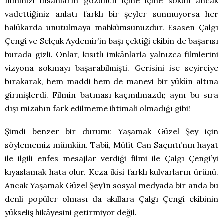
filminizi insanların gözünün içine içine sokun ancak
vadettiğiniz anlatı farklı bir şeyler sunmuyorsa her
halükarda unutulmaya mahkûmsunuzdur. Esasen Çalgı
Çengi ve Selçuk Aydemir’in başı çektiği ekibin de başarısı
burada gizli. Onlar, kısıtlı imkânlarla yalnızca filmlerini
vizyona sokmayı başarabilmişti. Gerisini ise seyirciye
bırakarak, hem maddi hem de manevi bir yükün altına
girmişlerdi. Filmin batması kaçınılmazdı; aynı bu sıra
dışı mizahın fark edilmeme ihtimali olmadığı gibi!
Şimdi benzer bir durumu Yaşamak Güzel Şey için
söylememiz mümkün. Tabii, Müfit Can Saçıntı’nın hayat
ile ilgili enfes mesajlar verdiği filmi ile Çalgı Çengi’yi
kıyaslamak hata olur. Keza ikisi farklı kulvarların ürünü.
Ancak Yaşamak Güzel Şey’in sosyal medyada bir anda bu
denli popüler olması da akıllara Çalgı Çengi ekibinin
yükseliş hikâyesini getirmiyor değil.