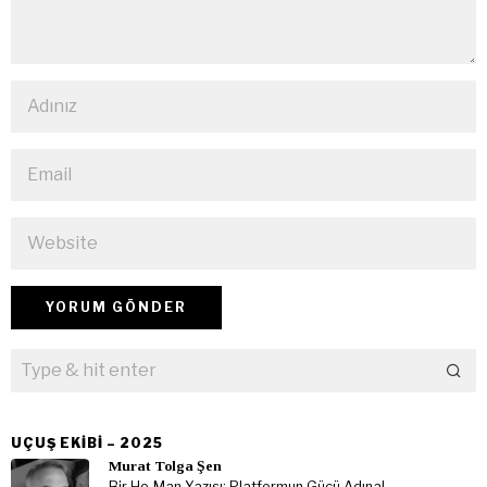
UÇUŞ EKIBI – 2025
Murat Tolga Şen
Bir He-Man Yazısı: Platformun Gücü Adına!