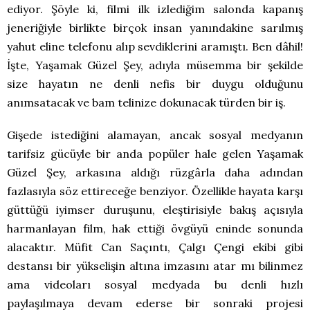
ediyor. Şöyle ki, filmi ilk izlediğim salonda kapanış
jeneriğiyle birlikte birçok insan yanındakine sarılmış
yahut eline telefonu alıp sevdiklerini aramıştı. Ben dâhil!
İşte, Yaşamak Güzel Şey, adıyla müsemma bir şekilde
size hayatın ne denli nefis bir duygu olduğunu
anımsatacak ve bam telinize dokunacak türden bir iş.
Gişede istediğini alamayan, ancak sosyal medyanın
tarifsiz gücüyle bir anda popüler hale gelen Yaşamak
Güzel Şey, arkasına aldığı rüzgârla daha adından
fazlasıyla söz ettireceğe benziyor. Özellikle hayata karşı
güttüğü iyimser duruşunu, eleştirisiyle bakış açısıyla
harmanlayan film, hak ettiği övgüyü eninde sonunda
alacaktır. Müfit Can Saçıntı, Çalgı Çengi ekibi gibi
destansı bir yükselişin altına imzasını atar mı bilinmez
ama videoları sosyal medyada bu denli hızlı
paylaşılmaya devam ederse bir sonraki projesi