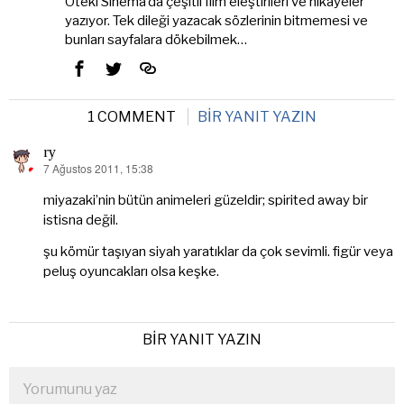
Öteki Sinema’da çeşitli film eleştirileri ve hikâyeler
yazıyor. Tek dileği yazacak sözlerinin bitmemesi ve
bunları sayfalara dökebilmek…
1 COMMENT
BIR YANIT YAZIN
ry
7 Ağustos 2011, 15:38
dedi
ki:
miyazaki’nin bütün animeleri güzeldir; spirited away bir
istisna değil.
şu kömür taşıyan siyah yaratıklar da çok sevimli. figür veya
peluş oyuncakları olsa keşke.
BIR YANIT YAZIN