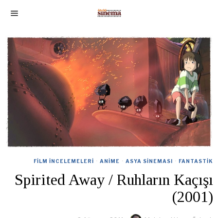
FILM İNCELEMELERI
·
ANIME
·
ASYA SINEMASI
·
FANTASTIK
Spirited Away / Ruhların Kaçışı
(2001)