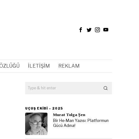
SÖZLÜĞÜ
İLETIŞIM
REKLAM
UÇUŞ EKIBI – 2025
Murat Tolga Şen
Bir He-Man Yazısı: Platformun
Gücü Adına!