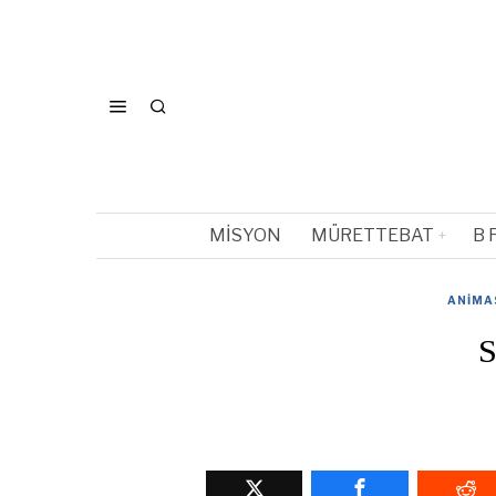
MISYON
MÜRETTEBAT
B 
ANIMA
S