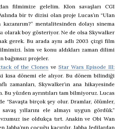
dan filmimize gelelim. Klon savaşları CGI
Aslında bir tv dizisi olan proje Lucas’ın “Ulan
a kazanırım?” mentalitesinden dolayı sinema
ı olarak boy gösteriyor. Ne de olsa Skywalker
amak gerek. Bu arada aynı adlı 2003 çizgi film
filmimizi. İsim ve konu aldıkları zaman dilimi
en bağımsız projeler.
ttack of the Clones
ve
Star Wars Episode III:
i kısa dönemi ele alıyor. Bu dönem bilindiği
aflı zamanları, Skywalker’ın ana hikayesinde
. Bu yüzden ayrıntıları tam bilmiyoruz. Lucas
şide “Savaşta birçok şey olur. Dramlar, ölümler,
 savaş yıllarını ele almayı uygun gördük.”
evzumuz ise oldukça tırt. Anakin ve Obi Wan
en Jabba’nın çocuğu kaçırılır. Jabba Jedilardan