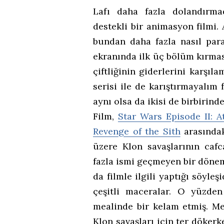
Lafı daha fazla dolandırma
destekli bir animasyon filmi. 
bundan daha fazla nasıl par
ekranında ilk üç bölüm kırmas
çiftliğinin giderlerini karşıl
serisi ile de karıştırmayalım 
aynı olsa da ikisi de birbirind
Film,
Star Wars Episode II: A
Revenge of the Sith
arasındak
üzere Klon savaşlarının cafc
fazla ismi geçmeyen bir dönem
da filmle ilgili yaptığı söyle
çeşitli maceralar. O yüzden
mealinde bir kelam etmiş. M
Klon savaşları için ter dökerk