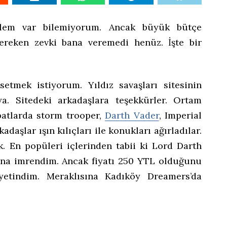
lem var bilemiyorum. Ancak büyük bütçe
gereken zevki bana veremedi henüz. İşte bir
etmek istiyorum. Yıldız savaşları sitesinin
ya. Sitedeki arkadaşlara teşekkürler. Ortam
batlarda storm trooper,
Darth Vader
, Imperial
adaşlar ışın kılıçları ile konukları ağırladılar.
k. En popüleri içlerinden tabii ki Lord Darth
larına imrendim. Ancak fiyatı 250 YTL olduğunu
etindim. Meraklısına Kadıköy Dreamers’da