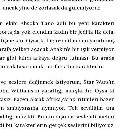
z, ancak yine de zorlasak da gülemiyoruz.
lm ekibi Ahsoka Tano adlı bu yeni karakteri
ortajda yok efendim kadın bir jedi’la ilk defa,
n fişmekan. Oysa ki hiç özenilmeden yaratılmış
tarafa yelken açacak Anakin’e bir ışık vermiyor.
ar gibi kılıcı arkaya doğru tutması. Bu arada
ancak tasarımı da bir facia bu karakterin.
ve seslere değinmek istiyorum. Star Wars’ın
ohn Williams’ın yarattığı marşlardır. Oysa ki
asız. Bazen aksak Afrika/Arap ritimleri bazen
min ambiyansına uymuyor. Tek sevdiğim tını
aldığı müzikti. Bunun dışında seslendirmeleri
i bu karakterlerin gerçek seslerini biliyoruz,