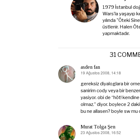
1979 İstanbul doğ
Wars’la yaşayıp k
yılında "Öteki Sin
üstlenir. Halen Öt
yapmaktadır.
31 COMM
asden fan
19 Ağustos 2008, 14:18
dedi
ki:
gereksiz diyaloglara bir orn
sanirim cody veya bir benzer
yasiyor. obi de “höt! kendine
olmaz.” diyor. boylece 2 daki
bu ne allasen? boyle sw mu 
Murat Tolga Şen
23 Ağustos 2008, 16:52
dedi
ki: