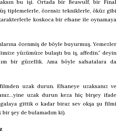
ksın bu işi. Ortada bir Beawulf, bir Final
ş tiplemelerle, özensiz tekniklerle, öküz gibi
karakterlerle koskoca bir efsane ile oynamaya
nlarına özenmiş de böyle buyurmuş. Yemezler
imize yüzümüze bulaştı bu iş, affedin.” deyin
lım bir güzellik. Ama böyle safsatalara da
 filmden uzak durun. Efsaneye uzaksanız ve
sanız…yine uzak durun keza hiç birşey ifade
alaya gittik o kadar biraz sev okşa şu filmi
bir şey de bulamadım ki).
z