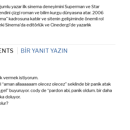
umlu yazar ilk sinema deneyimini Superman ve Star
endini çizgi roman ve bilim kurgu dünyasına atar. 2006
ema" kadrosuna katılır ve sitenin gelişiminde önemli rol
eki Sinema'da editörlük ve Cinedergi'de yazarlık
ENTS
BIR YANIT YAZIN
ek vermek istiyorum.
i “aman allaaaaaam olecez olecez” seklinde bir panik atak
 gel” buyuruyor. cody de “pardon abi, panik oldum. bir daha
ka doluyor.
olur?