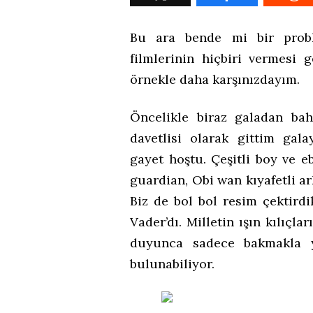
Bu ara bende mi bir prob
filmlerinin hiçbiri vermesi 
örnekle daha karşınızdayım.
Öncelikle biraz galadan bahs
davetlisi olarak gittim gala
gayet hoştu. Çeşitli boy ve e
guardian, Obi wan kıyafetli ark
Biz de bol bol resim çektirdi
Vader’dı. Milletin ışın kılıç
duyunca sadece bakmakla y
bulunabiliyor.