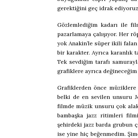
gerektiğini geç idrak ediyoru
Gözlemlediğim kadarı ile fi
pazarlamaya çalışıyor. Her röp
yok Anakin’le süper ikili fala
bir karakter. Ayrıca karanlık 
Tek sevdiğim tarafı samurayl
grafiklere ayrıca değineceğim 
Grafiklerden önce müziklere 
belki de en sevilen unsuru J
filmde müzik unsuru çok alak
bambaşka jazz ritimleri fil
şehirdeki jazz barda grubun ç
ise yine hiç beğenmedim. Şimd