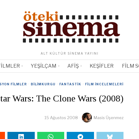
ALT KÜLTÜR SINEMA YAYINI
FILMLER
YEŞILÇAM
AFIŞ
KEŞIFLER
FILM 
SYON FILMLER
·
BILIMKURGU
·
FANTASTIK
·
FILM İNCELEMELERI
tar Wars: The Clone Wars (2008)
15 Ağustos 2008
Masis Üşenmez