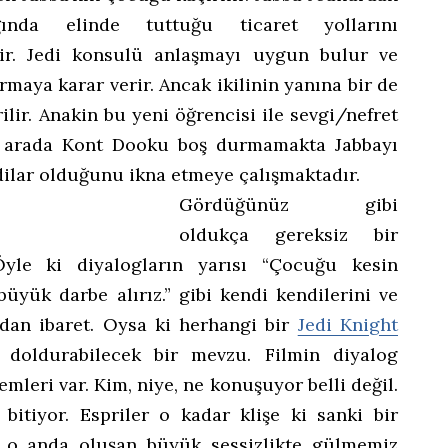
ğında elinde tuttuğu ticaret yollarını
tir. Jedi konsulü anlaşmayı uygun bulur ve
ırmaya karar verir. Ancak ikilinin yanına bir de
ilir. Anakin bu yeni öğrencisi ile sevgi/nefret
 Bu arada Kont Dooku boş durmamakta Jabbayı
dilar olduğunu ikna etmeye çalışmaktadır.
Gördüğünüz gibi
oldukça gereksiz bir
yle ki diyalogların yarısı “Çocuğu kesin
büyük darbe alırız.” gibi kendi kendilerini ve
ndan ibaret. Oysa ki herhangi bir
Jedi Knight
doldurabilecek bir mevzu. Filmin diyalog
leri var. Kim, niye, ne konuşuyor belli değil.
bitiyor. Espriler o kadar klişe ki sanki bir
o anda oluşan büyük sessizlikte gülmemiz