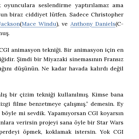
ek oyunculara seslendirme yaptırılamaz ama
n biraz ciddiyet lütfen. Sadece Christopher
Jackson
(
Mace Windu
), ve
Anthony Daniels
(C-
muş.
 CGI animasyon tekniği. Bir animasyon için en
iğidir. Şimdi bir Miyazaki sinemasının Fransız
dığını düşünün. Ne kadar havada kalırdı değil
lış bir çizim tekniği kullanılmış. Kimse bana
izgi filme benzetmeye çalışmış.” demesin. Ey
iz böyle mi sevdik. Yapamıyorsan CGI koyarsın
nlara verirsin projeyi sana öyle bir Star Wars
 perdeyi öpmek, koklamak istersin. Yok CGI