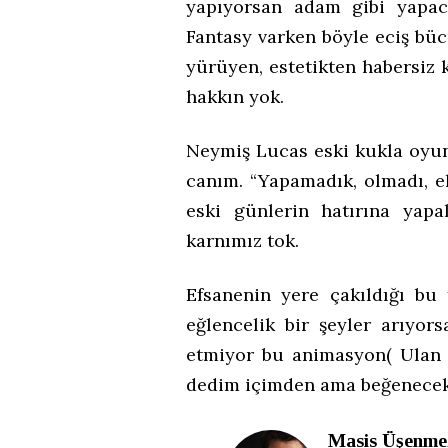
yapıyorsan adam gibi yapaca
Fantasy varken böyle eciş bücü
yürüyen, estetikten habersiz 
hakkın yok.
Neymiş Lucas eski kukla oyu
canım. “Yapamadık, olmadı, el
eski günlerin hatırına yapa
karnımız tok.
Efsanenin yere çakıldığı bu
eğlencelik bir şeyler arıyor
etmiyor bu animasyon( Ulan g
dedim içimden ama beğenecek 
Masis Üşenme