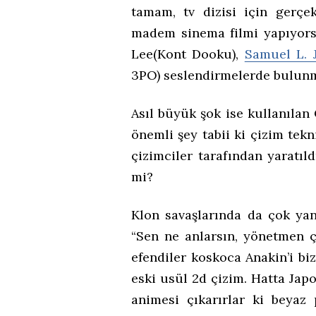
tamam, tv dizisi için gerç
madem sinema filmi yapıyorsu
Lee(Kont Dooku),
Samuel L. 
3PO) seslendirmelerde bulun
Asıl büyük şok ise kullanılan
önemli şey tabii ki çizim tekn
çizimciler tarafından yaratıl
mi?
Klon savaşlarında da çok yan
“Sen ne anlarsın, yönetmen ç
efendiler koskoca Anakin’i b
eski usül 2d çizim. Hatta Japo
animesi çıkarırlar ki beyaz