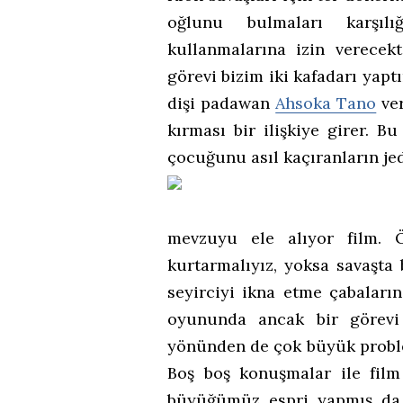
oğlunu bulmaları karşılı
kullanmalarına izin verecek
görevi bizim iki kafadarı yapt
dişi padawan
Ahsoka Tano
ver
kırması bir ilişkiye girer.
çocuğunu asıl kaçıranların je
mevzuyu ele alıyor film. Ö
kurtarmalıyız, yoksa savaşta 
seyirciyi ikna etme çabaları
oyununda ancak bir görevi 
yönünden de çok büyük problem
Boş boş konuşmalar ile film 
büyüğümüz espri yapmış da 