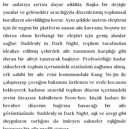
bir anlatıya sırtını dayar sıklıkla. Başka bir deyişle
yasalar ve gelenekler aracılığıyla düzenlenmiş toplumsal
kuralların sürekliliğini korur. Aynı şekilde sistem eleştirisi
için de uygun bir platform sunan aile kavramı, boyutu ne
olursa olsun herhangi bir eleştiri için geniş alanlar
sağlar. Suddenly in Dark Night, toplum tarafından
idealize edilmiş çekirdek aile tanımının karşılığı gibi
duran bir aileyi tanıtarak başlıyor. Profesörlüğe kadar
yükselerek toplum içerisindeki statüsünü sağlama almış,
erk sahibi bir aile reisi konumundaki Kang Yu-jin ile
çalışmayıp çocuğun bakımını üstlenen ve evde kocasını
bekleyerek kadının ataerkil toplum düzeni içerisindeki
yerini itirazsız kabullenen Seon-hee, küçük kızları ile
beraber düzenin bağrına basacağı bir aile
görüntüsünde. Suddenly in Dark Night, aşk ve sevgi gibi
duyguların varlığını da imleyen sahneler eşliğinde
kusursuz bir aile profili çiziyor.