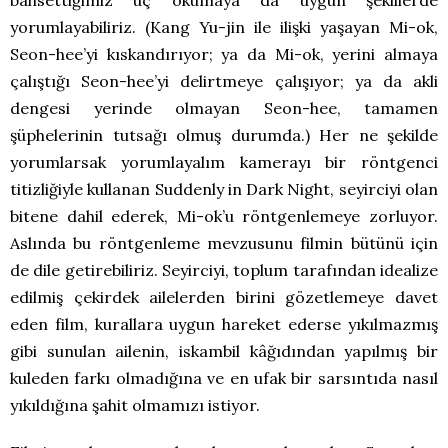
yorumlayabiliriz. (Kang Yu-jin ile ilişki yaşayan Mi-ok,
Seon-hee’yi kıskandırıyor; ya da Mi-ok, yerini almaya
çalıştığı Seon-hee’yi delirtmeye çalışıyor; ya da akli
dengesi yerinde olmayan Seon-hee, tamamen
şüphelerinin tutsağı olmuş durumda.) Her ne şekilde
yorumlarsak yorumlayalım kamerayı bir röntgenci
titizliğiyle kullanan Suddenly in Dark Night, seyirciyi olan
bitene dahil ederek, Mi-ok’u röntgenlemeye zorluyor.
Aslında bu röntgenleme mevzusunu filmin bütünü için
de dile getirebiliriz. Seyirciyi, toplum tarafından idealize
edilmiş çekirdek ailelerden birini gözetlemeye davet
eden film, kurallara uygun hareket ederse yıkılmazmış
gibi sunulan ailenin, iskambil kâğıdından yapılmış bir
kuleden farkı olmadığına ve en ufak bir sarsıntıda nasıl
yıkıldığına şahit olmamızı istiyor.