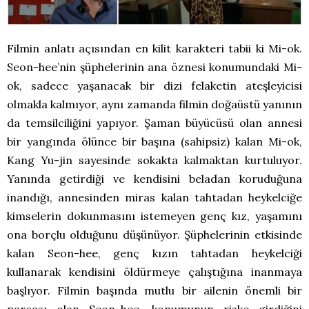
Filmin anlatı açısından en kilit karakteri tabii ki Mi-ok.
Seon-hee’nin şüphelerinin ana öznesi konumundaki Mi-
ok, sadece yaşanacak bir dizi felaketin ateşleyicisi
olmakla kalmıyor, aynı zamanda filmin doğaüstü yanının
da temsilciliğini yapıyor. Şaman büyücüsü olan annesi
bir yangında ölünce bir başına (sahipsiz) kalan Mi-ok,
Kang Yu-jin sayesinde sokakta kalmaktan kurtuluyor.
Yanında getirdiği ve kendisini beladan koruduğuna
inandığı, annesinden miras kalan tahtadan heykelciğe
kimselerin dokunmasını istemeyen genç kız, yaşamını
ona borçlu olduğunu düşünüyor. Şüphelerinin etkisinde
kalan Seon-hee, genç kızın tahtadan heykelciği
kullanarak kendisini öldürmeye çalıştığına inanmaya
başlıyor. Filmin başında mutlu bir ailenin önemli bir
parçası olan Seon-hee, konumunun riske girdiğini