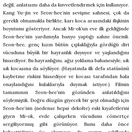
değil, anlatısını daha da kuvvetlendirmek için kullanıyor.
Kang Yu-jin ve Seon-hee’nin sevişme sahnesi, çok da
gerekli olmamakla birlikte, karı koca arasındaki ilişkinin
boyutunu gösteriyor. Ancak Mi-ok’un eve ilk geldiğinde
Seon-hee’nin yardımıyla banyo yaptığı sahne önemli.
Seon-hee, genç kızın bütün çıplaklığıyla gördüğü diri
vücuduna büyük bir hayranlık duyuyor ve yaşlandığını
hissediyor. Bu hayranlığını, ağız yoklama bahanesiyle, sık
sık kocasına da söylüyor. (Hayatında ilk defa statüsünü
kaybetme riskini hissediyor ve kocası tarafından hala
onaylandığını kulaklarıyla duymak istiyor.) Filmin
tamamının Seon-hee’nin gözünden anlatıldığını
söylemiştik. Doğru düzgün giyecek bir şeyi olmadığı için
Seon-hee’nin (nedense hepsi dekolte) eski kıyafetlerini
giyen Mi-ok, evde çalışırken vücudunu cömertçe
sergiliyormuş gibi görünüyor. Bunu daha önce
bahsettiğimiz üç okumaya da uygun şekillerde