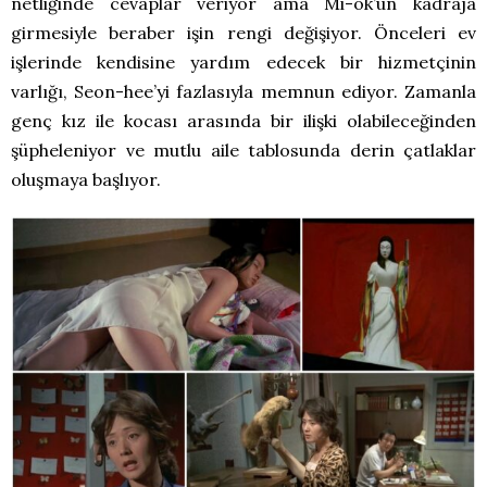
netliğinde cevaplar veriyor ama Mi-ok’un kadraja
girmesiyle beraber işin rengi değişiyor. Önceleri ev
işlerinde kendisine yardım edecek bir hizmetçinin
varlığı, Seon-hee’yi fazlasıyla memnun ediyor. Zamanla
genç kız ile kocası arasında bir ilişki olabileceğinden
şüpheleniyor ve mutlu aile tablosunda derin çatlaklar
oluşmaya başlıyor.