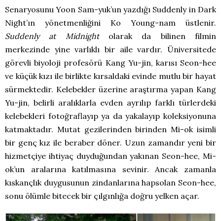
Senaryosunu Yoon Sam-yuk’un yazdığı Suddenly in Dark
Night’ın yönetmenliğini Ko Young-nam üstlenir.
Suddenly at Midnight
olarak da bilinen filmin
merkezinde yine varlıklı bir aile vardır. Üniversitede
görevli biyoloji profesörü Kang Yu-jin, karısı Seon-hee
ve küçük kızı ile birlikte kırsaldaki evinde mutlu bir hayat
sürmektedir. Kelebekler üzerine araştırma yapan Kang
Yu-jin, belirli aralıklarla evden ayrılıp farklı türlerdeki
kelebekleri fotoğraflayıp ya da yakalayıp koleksiyonuna
katmaktadır. Mutat gezilerinden birinden Mi-ok isimli
bir genç kız ile beraber döner. Uzun zamandır yeni bir
hizmetçiye ihtiyaç duyduğundan yakınan Seon-hee, Mi-
ok’un aralarına katılmasına sevinir. Ancak zamanla
kıskançlık duygusunun zindanlarına hapsolan Seon-hee,
sonu ölümle bitecek bir çılgınlığa doğru yelken açar.