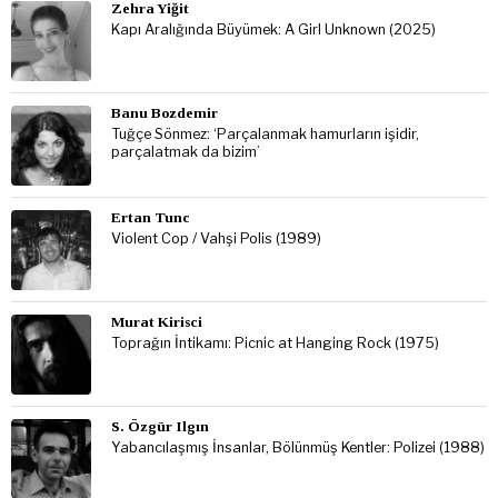
Zehra Yiğit
Kapı Aralığında Büyümek: A Girl Unknown (2025)
Banu Bozdemir
Tuğçe Sönmez: ‘Parçalanmak hamurların işidir,
parçalatmak da bizim’
Ertan Tunc
Violent Cop / Vahşi Polis (1989)
Murat Kirisci
Toprağın İntikamı: Picnic at Hanging Rock (1975)
S. Özgür Ilgın
Yabancılaşmış İnsanlar, Bölünmüş Kentler: Polizei (1988)