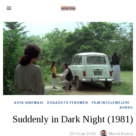
ASYA SINEMASI
·
DOĞAÜSTÜ FENOMEN
·
FILM İNCELEMELERI
·
KORKU
Suddenly in Dark Night (1981)
20 Ocak 2016
Murat Kızılca