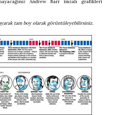
ayacağınız Andrew Barr imzalı grafikleri
layarak tam boy olarak görüntüleyebilirsiniz.