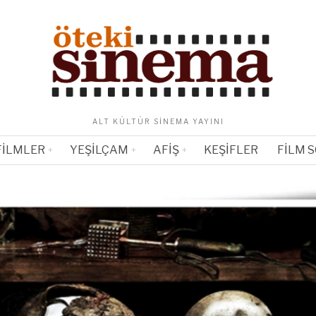
ALT KÜLTÜR SINEMA YAYINI
FILMLER
YEŞILÇAM
AFIŞ
KEŞIFLER
FILM 