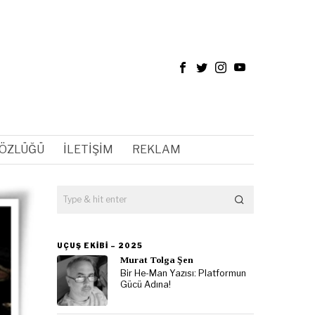
SÖZLÜĞÜ
İLETIŞIM
REKLAM
UÇUŞ EKIBI – 2025
Murat Tolga Şen
Bir He-Man Yazısı: Platformun
Gücü Adına!