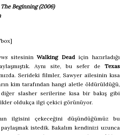
 The Beginning (2006)
n
/box]
ews
sitesinin
Walking Dead
için hazırladığı
paylaşmıştık. Aynı site, bu sefer de
Texas
mızda. Serideki filmler, Sawyer ailesinin kısa
ların kim tarafından hangi aletle öldürüldüğü,
iğer slasher serilerine kısa bir bakış gibi
fikler oldukça ilgi çekici görünüyor.
nın ilgisini çekeceğini düşündüğümüz bu
a paylaşmak istedik. Bakalım kendinizi uzunca