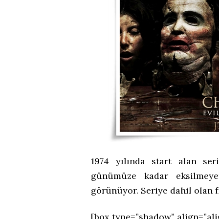
1974 yılında start alan ser
günümüze kadar eksilmeyen
görünüyor. Seriye dahil olan fi
[box type=”shadow” align=”ali