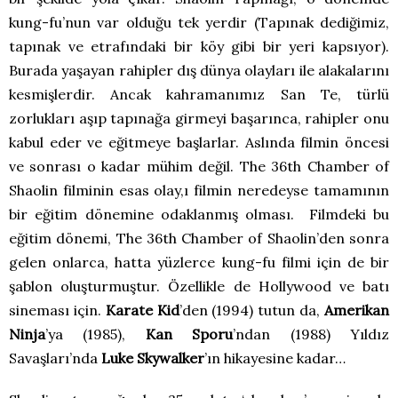
kung-fu’nun var olduğu tek yerdir (Tapınak dediğimiz,
tapınak ve etrafındaki bir köy gibi bir yeri kapsıyor).
Burada yaşayan rahipler dış dünya olayları ile alakalarını
kesmişlerdir. Ancak kahramanımız San Te, türlü
zorlukları aşıp tapınağa girmeyi başarınca, rahipler onu
kabul eder ve eğitmeye başlarlar. Aslında filmin öncesi
ve sonrası o kadar mühim değil. The 36th Chamber of
Shaolin filminin esas olay,ı filmin neredeyse tamamının
bir eğitim dönemine odaklanmış olması. Filmdeki bu
eğitim dönemi, The 36th Chamber of Shaolin’den sonra
gelen onlarca, hatta yüzlerce kung-fu filmi için de bir
şablon oluşturmuştur. Özellikle de Hollywood ve batı
sineması için.
Karate Kid
’den (1994) tutun da,
Amerikan
Ninja
’ya (1985),
Kan Sporu
’ndan (1988) Yıldız
Savaşları’nda
Luke Skywalker
’ın hikayesine kadar…