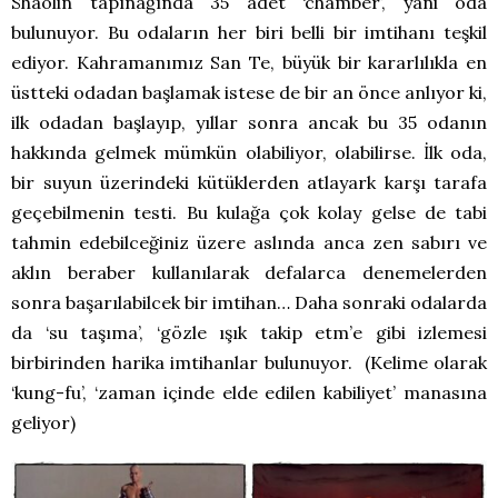
Shaolin tapınağında 35 adet ‘chamber’, yani oda
bulunuyor. Bu odaların her biri belli bir imtihanı teşkil
ediyor. Kahramanımız San Te, büyük bir kararlılıkla en
üstteki odadan başlamak istese de bir an önce anlıyor ki,
ilk odadan başlayıp, yıllar sonra ancak bu 35 odanın
hakkında gelmek mümkün olabiliyor, olabilirse. İlk oda,
bir suyun üzerindeki kütüklerden atlayark karşı tarafa
geçebilmenin testi. Bu kulağa çok kolay gelse de tabi
tahmin edebilceğiniz üzere aslında anca zen sabırı ve
aklın beraber kullanılarak defalarca denemelerden
sonra başarılabilcek bir imtihan… Daha sonraki odalarda
da ‘su taşıma’, ‘gözle ışık takip etm’e gibi izlemesi
birbirinden harika imtihanlar bulunuyor. (Kelime olarak
‘kung-fu’, ‘zaman içinde elde edilen kabiliyet’ manasına
geliyor)