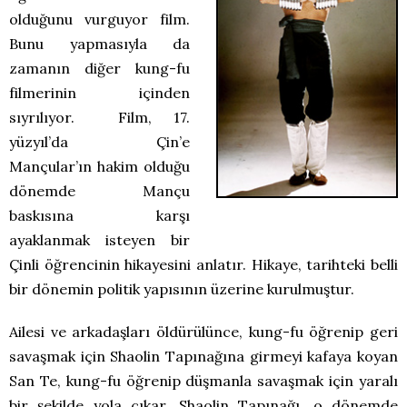
olduğunu vurguyor film.
Bunu yapmasıyla da
zamanın diğer kung-fu
filmerinin içinden
sıyrılıyor. Film, 17.
yüzyıl’da Çin’e
Mançular’ın hakim olduğu
dönemde Mançu
baskısına karşı
ayaklanmak isteyen bir
Çinli öğrencinin hikayesini anlatır. Hikaye, tarihteki belli
bir dönemin politik yapısının üzerine kurulmuştur.
Ailesi ve arkadaşları öldürülünce, kung-fu öğrenip geri
savaşmak için Shaolin Tapınağına girmeyi kafaya koyan
San Te, kung-fu öğrenip düşmanla savaşmak için yaralı
bir şekilde yola çıkar. Shaolin Tapınağı, o dönemde