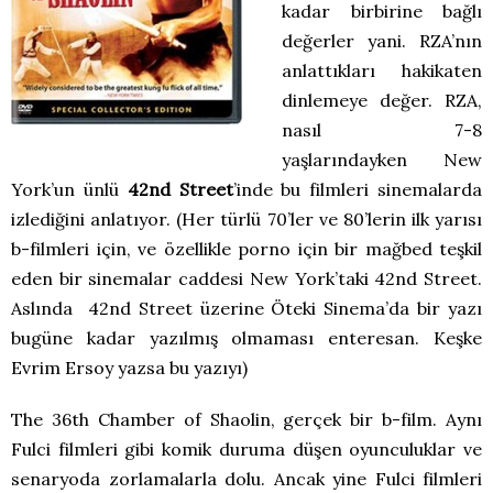
kadar birbirine bağlı
değerler yani. RZA’nın
anlattıkları hakikaten
dinlemeye değer. RZA,
nasıl 7-8
yaşlarındayken New
York’un ünlü
42nd Street
’inde bu filmleri sinemalarda
izlediğini anlatıyor. (Her türlü 70’ler ve 80’lerin ilk yarısı
b-filmleri için, ve özellikle porno için bir mağbed teşkil
eden bir sinemalar caddesi New York’taki 42nd Street.
Aslında 42nd Street üzerine Öteki Sinema’da bir yazı
bugüne kadar yazılmış olmaması enteresan. Keşke
Evrim Ersoy yazsa bu yazıyı)
The 36th Chamber of Shaolin, gerçek bir b-film. Aynı
Fulci filmleri gibi komik duruma düşen oyunculuklar ve
senaryoda zorlamalarla dolu. Ancak yine Fulci filmleri