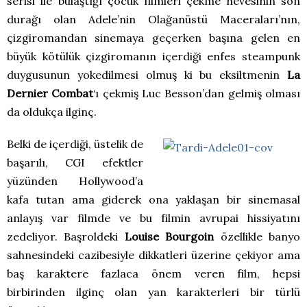
serisi ile bulaştığı çocuk filmleri çekme hevesinin son
durağı olan Adele’nin Olağanüstü Maceraları’nın,
çizgiromandan sinemaya geçerken başına gelen en
büyük kötülük çizgiromanın içerdiği enfes steampunk
duygusunun yokedilmesi olmuş ki bu eksiltmenin
La
Dernier Combat
‘ı çekmiş Luc Besson’dan gelmiş olması
da oldukça ilginç.
Belki de içerdiği, üstelik de
başarılı, CGI efektler
yüzünden Hollywood’a
kafa tutan ama giderek ona yaklaşan bir sinemasal
anlayış var filmde ve bu filmin avrupai hissiyatını
zedeliyor. Başroldeki
Louise Bourgoin
özellikle banyo
sahnesindeki cazibesiyle dikkatleri üzerine çekiyor ama
baş karaktere fazlaca önem veren film, hepsi
birbirinden ilginç olan yan karakterleri bir türlü