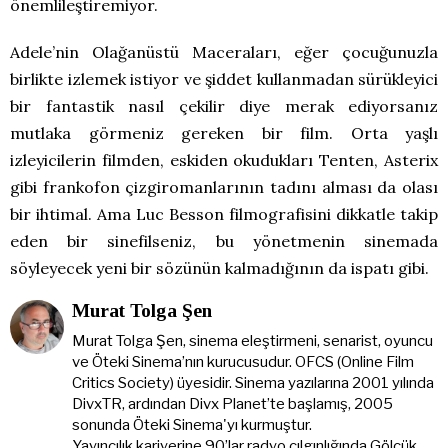
önemlileştiremiyor.
Adele’nin Olağanüstü Maceraları, eğer çocuğunuzla
birlikte izlemek istiyor ve şiddet kullanmadan sürükleyici
bir fantastik nasıl çekilir diye merak ediyorsanız
mutlaka görmeniz gereken bir film. Orta yaşlı
izleyicilerin filmden, eskiden okudukları Tenten, Asterix
gibi frankofon çizgiromanlarının tadını alması da olası
bir ihtimal. Ama Luc Besson filmografisini dikkatle takip
eden bir sinefilseniz, bu yönetmenin sinemada
söyleyecek yeni bir sözünün kalmadığının da ispatı gibi.
Murat Tolga Şen
Murat Tolga Şen, sinema eleştirmeni, senarist, oyuncu
ve Öteki Sinema’nın kurucusudur. OFCS (Online Film
Critics Society) üyesidir. Sinema yazılarına 2001 yılında
DivxTR, ardından Divx Planet’te başlamış, 2005
sonunda Öteki Sinema'yı kurmuştur.
Yayıncılık kariyerine 90’lar radyo çılgınlığında Gölcük