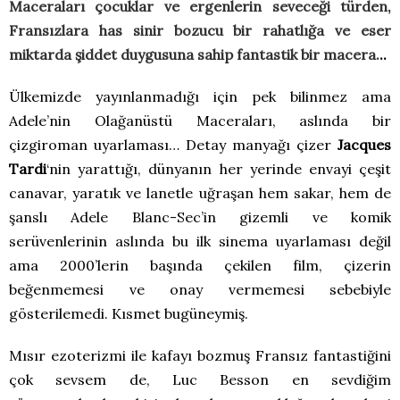
Maceraları çocuklar ve ergenlerin seveceği türden,
Fransızlara has sinir bozucu bir rahatlığa ve eser
miktarda şiddet duygusuna sahip fantastik bir macera.
..
Ülkemizde yayınlanmadığı için pek bilinmez ama
Adele’nin Olağanüstü Maceraları, aslında bir
çizgiroman uyarlaması… Detay manyağı çizer
Jacques
Tardi
‘nin yarattığı, dünyanın her yerinde envayi çeşit
canavar, yaratık ve lanetle uğraşan hem sakar, hem de
şanslı Adele Blanc-Sec’in gizemli ve komik
serüvenlerinin aslında bu ilk sinema uyarlaması değil
ama 2000’lerin başında çekilen film, çizerin
beğenmemesi ve onay vermemesi sebebiyle
gösterilemedi. Kısmet bugüneymiş.
Mısır ezoterizmi ile kafayı bozmuş Fransız fantastiğini
çok sevsem de, Luc Besson en sevdiğim