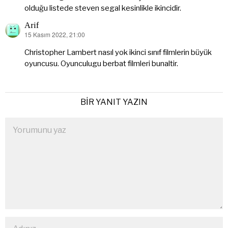
olduğu listede steven segal kesinlikle ikincidir.
Arif
15 Kasım 2022, 21:00
dedi
ki:
Christopher Lambert nasıl yok ikinci sınıf filmlerin büyük
oyuncusu. Oyunculugu berbat filmleri bunaltir.
BIR YANIT YAZIN