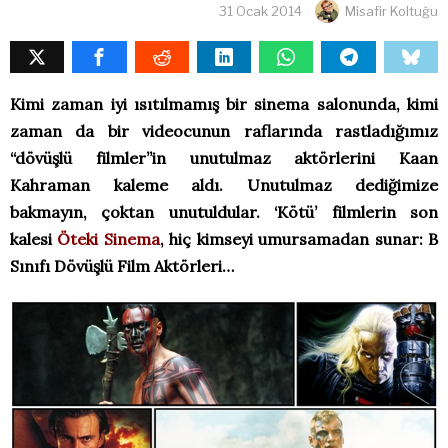
31 Ocak 2014
Misafir Koltuğu
Kimi zaman iyi ısıtılmamış bir sinema salonunda, kimi
zaman da bir videocunun raflarında rastladığımız
“dövüşlü filmler”in unutulmaz aktörlerini Kaan
Kahraman kaleme aldı. Unutulmaz dediğimize
bakmayın, çoktan unutuldular. ‘Kötü’
filmlerin son
kalesi
Öteki Sinema
, hiç kimseyi umursamadan sunar: B
Sınıfı Dövüşlü Film Aktörleri…