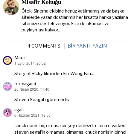
Misafir Koltuğu
Öteki Sinema ekibine henüz katılmamış ya da başka
sitelerde yazan dostlarımız her fırsatta harika yazılarla
sitemize destek veriyor. Size de okuması ve
paylaşması kalıyor...
4 COMMENTS
BIR YANIT YAZIN
Murat
1 Eylül 2014, 20:52
dedi
ki:
Story of Ricky filminden Siu-Wong Fan…
ioriyagami
26 Nisan 2020, 11:40
dedi
ki:
Steven Seagal i göremedik
agah
6 Haziran 2021, 18:56
dedi
ki:
chuck norris hiç olmasa bir şey demezdim ama o varken
steven segal’in olmaması olmamış. chuck norris’in birinci