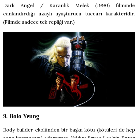
Dark Angel / Karanlık Melek (1990) filminde
canlandırdığı uzaylı uyuşturucu tüccarı karakteridir.
(Filmde sadece tek repliği var.)
9. Bolo Yeung
Body builder ekolünden bir başka kötü (kötüleri de hep