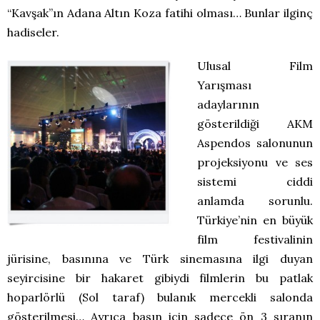
“Kavşak”ın Adana Altın Koza fatihi olması… Bunlar ilginç
hadiseler.
Ulusal Film
Yarışması
adaylarının
gösterildiği AKM
Aspendos salonunun
projeksiyonu ve ses
sistemi ciddi
anlamda sorunlu.
Türkiye’nin en büyük
film festivalinin
jürisine, basınına ve Türk sinemasına ilgi duyan
seyircisine bir hakaret gibiydi filmlerin bu patlak
hoparlörlü (Sol taraf) bulanık mercekli salonda
gösterilmesi… Ayrıca basın için sadece ön 3 sıranın