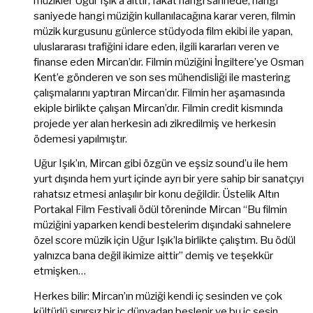
müzikler Uğur Işık’a aittir; fakat hangi sahnede, hangi
saniyede hangi müziğin kullanılacağına karar veren, filmin
müzik kurgusunu günlerce stüdyoda film ekibi ile yapan,
uluslararası trafiğini idare eden, ilgili kararları veren ve
finanse eden Mircan’dır. Filmin müziğini İngiltere’ye Osman
Kent’e gönderen ve son ses mühendisliği ile mastering
çalışmalarını yaptıran Mircan’dır. Filmin her aşamasında
ekiple birlikte çalışan Mircan’dır. Filmin credit kismında
projede yer alan herkesin adı zikredilmiş ve herkesin
ödemesi yapılmıştır.
Uğur Işık’ın, Mircan gibi özgün ve eşsiz sound’u ile hem
yurt dışında hem yurt içinde ayrı bir yere sahip bir sanatçıyı
rahatsız etmesi anlaşılır bir konu değildir. Üstelik Altın
Portakal Film Festivali ödül töreninde Mircan “Bu filmin
müziğini yaparken kendi bestelerim dışındaki sahnelere
özel score müzik için Uğur Işık’la birlikte çalıştım. Bu ödül
yalnızca bana değil ikimize aittir” demiş ve teşekkür
etmişken…
Herkes bilir: Mircan’ın müziği kendi iç sesinden ve çok
kültürlü sınırsız bir iç dünyadan beslenir ve bu iç sesin