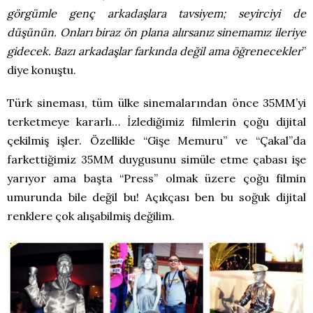
görgümle genç arkadaşlara tavsiyem; seyirciyi de
düşünün. Onları biraz ön plana alırsanız sinemamız ileriye
gidecek. Bazı arkadaşlar farkında değil ama öğrenecekler
”
diye konuştu.
Türk sineması, tüm ülke sinemalarından önce 35MM’yi
terketmeye kararlı… İzlediğimiz filmlerin çoğu dijital
çekilmiş işler. Özellikle “Gişe Memuru” ve “Çakal”da
farkettiğimiz 35MM duygusunu simüle etme çabası işe
yarıyor ama başta “Press” olmak üzere çoğu filmin
umurunda bile değil bu! Açıkçası ben bu soğuk dijital
renklere çok alışabilmiş değilim.