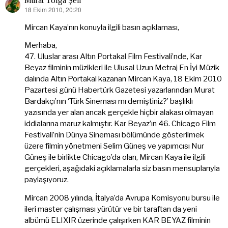
Murat Tolga Şen
18 Ekim 2010, 20:20
dedi
ki:
Mircan Kaya’nın konuyla ilgili basın açıklaması,
Merhaba,
47. Uluslar arası Altın Portakal Film Festivali’nde, Kar
Beyaz filminin müzikleri ile Ulusal Uzun Metraj En İyi Müzik
dalında Altın Portakal kazanan Mircan Kaya, 18 Ekim 2010
Pazartesi günü Habertürk Gazetesi yazarlarından Murat
Bardakçı’nın ‘Türk Sineması mı demiştiniz?’ başlıklı
yazısında yer alan ancak gerçekle hiçbir alakası olmayan
iddialarına maruz kalmıştır. Kar Beyaz’ın 46. Chicago Film
Festivali’nin Dünya Sineması bölümünde gösterilmek
üzere filmin yönetmeni Selim Güneş ve yapımcısı Nur
Güneş ile birlikte Chicago’da olan, Mircan Kaya ile ilgili
gerçekleri, aşağıdaki açıklamalarla siz basın mensuplarıyla
paylaşıyoruz.
Mircan 2008 yılında, İtalya’da Avrupa Komisyonu bursu ile
ileri master çalışması yürütür ve bir taraftan da yeni
albümü ELIXIR üzerinde çalışırken KAR BEYAZ filminin