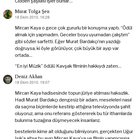
Cidden şaşılası işler bunlar…
Murat Tolga Şen
18 Ekim 2010, 16:28
dedi
ki:
Mircan Kaya o gece çok gururlu bir konuşma yaptı. “Ödül
almak için yapmadım. Geceler boyu uyumadan çalıştım”
gibi sözler sarfetti. Eğer Murat Bardakçı’nın yazdığı
doğruysa, ki öyle görünüyor, çok büyük bir ayıp var
ortada…
“En iyi Müzik” ödülü Kavşak filminin hakkıydı zaten…
Deniz Akhan
18 Ekim 2010, 19:07
dedi
ki:
Mircan Kaya hadisesinde topun jüriye atılması haksızlık.
Hadi Murat Bardakçı dengesiz bir adam, meseleleri nasıl
da saçma biçimlerde kestirip attığına televizyonda şahit
oluyoruz, ama onu referans göstererek bu tür ithamlarda
bulunma tuzağına düşmeyecek insanlarız.
bestelerin kime ait olduğunu bilmiyorum, gerçekten Uğur
Işık’a aitse bu ayıp Mircan Kaya’ya ve filmin yapımcısına