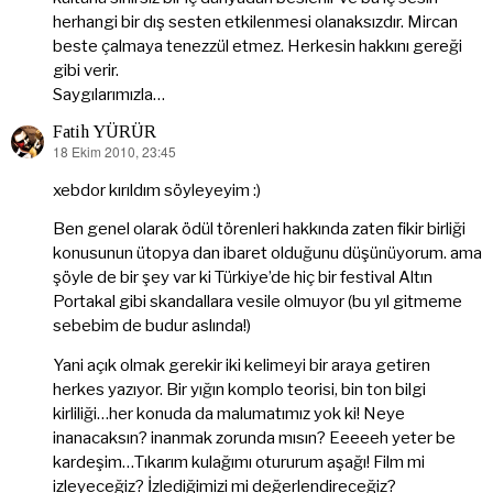
herhangi bir dış sesten etkilenmesi olanaksızdır. Mircan
beste çalmaya tenezzül etmez. Herkesin hakkını gereği
gibi verir.
Saygılarımızla…
Fatih YÜRÜR
18 Ekim 2010, 23:45
dedi
ki:
xebdor kırıldım söyleyeyim :)
Ben genel olarak ödül törenleri hakkında zaten fikir birliği
konusunun ütopya dan ibaret olduğunu düşünüyorum. ama
şöyle de bir şey var ki Türkiye’de hiç bir festival Altın
Portakal gibi skandallara vesile olmuyor (bu yıl gitmeme
sebebim de budur aslında!)
Yani açık olmak gerekir iki kelimeyi bir araya getiren
herkes yazıyor. Bir yığın komplo teorisi, bin ton bilgi
kirliliği…her konuda da malumatımız yok ki! Neye
inanacaksın? inanmak zorunda mısın? Eeeeeh yeter be
kardeşim…Tıkarım kulağımı otururum aşağı! Film mi
izleyeceğiz? İzlediğimizi mi değerlendireceğiz?