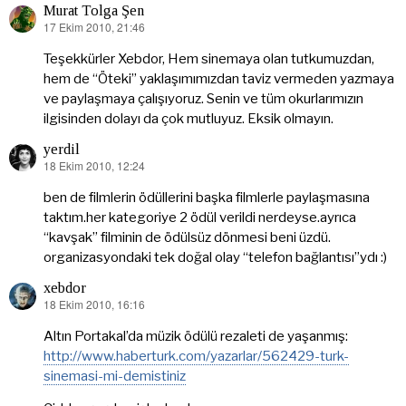
Murat Tolga Şen
17 Ekim 2010, 21:46
dedi
ki:
Teşekkürler Xebdor, Hem sinemaya olan tutkumuzdan,
hem de “Öteki” yaklaşımımızdan taviz vermeden yazmaya
ve paylaşmaya çalışıyoruz. Senin ve tüm okurlarımızın
ilgisinden dolayı da çok mutluyuz. Eksik olmayın.
yerdil
18 Ekim 2010, 12:24
dedi
ki:
ben de filmlerin ödüllerini başka filmlerle paylaşmasına
taktım.her kategoriye 2 ödül verildi nerdeyse.ayrıca
“kavşak” filminin de ödülsüz dönmesi beni üzdü.
organizasyondaki tek doğal olay “telefon bağlantısı”ydı :)
xebdor
18 Ekim 2010, 16:16
dedi
ki:
Altın Portakal’da müzik ödülü rezaleti de yaşanmış:
http://www.haberturk.com/yazarlar/562429-turk-
sinemasi-mi-demistiniz