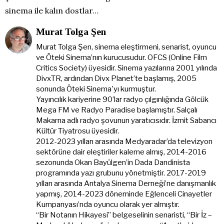
sinema ile kalın dostlar…
Murat Tolga Şen
Murat Tolga Şen, sinema eleştirmeni, senarist, oyuncu
ve Öteki Sinema’nın kurucusudur. OFCS (Online Film
Critics Society) üyesidir. Sinema yazılarına 2001 yılında
DivxTR, ardından Divx Planet’te başlamış, 2005
sonunda Öteki Sinema'yı kurmuştur.
Yayıncılık kariyerine 90’lar radyo çılgınlığında Gölcük
Mega FM ve Radyo Paradise başlamıştır. Salçalı
Makarna adlı radyo şovunun yaratıcısıdır. İzmit Sabancı
Kültür Tiyatrosu üyesidir.
2012-2023 yılları arasında Medyaradar’da televizyon
sektörüne dair eleştiriler kaleme almış, 2014-2016
sezonunda Okan Bayülgen’in Dada Dandinista
programında yazı grubunu yönetmiştir. 2017-2019
yılları arasında Antalya Sinema Derneği’ne danışmanlık
yapmış, 2014-2023 döneminde Eğlenceli Cinayetler
Kumpanyası’nda oyuncu olarak yer almıştır.
“Bir Notanın Hikayesi” belgeselinin senaristi, “Bir İz –