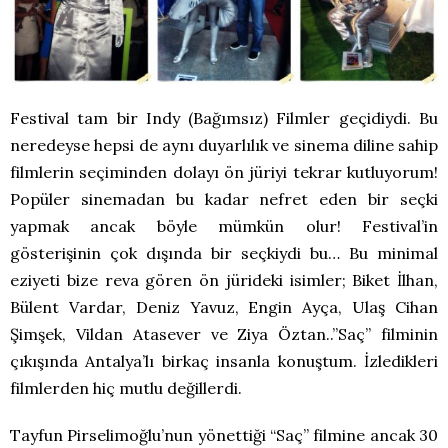
Festival tam bir Indy (Bağımsız) Filmler geçidiydi. Bu
neredeyse hepsi de aynı duyarlılık ve sinema diline sahip
filmlerin seçiminden dolayı ön jüriyi tekrar kutluyorum!
Popüler sinemadan bu kadar nefret eden bir seçki
yapmak ancak böyle mümkün olur! Festival’in
gösterişinin çok dışında bir seçkiydi bu… Bu minimal
eziyeti bize reva gören ön jürideki isimler; Biket İlhan,
Bülent Vardar, Deniz Yavuz, Engin Ayça, Ulaş Cihan
Şimşek, Vildan Atasever ve Ziya Öztan..”Saç” filminin
çıkışında Antalya’lı birkaç insanla konuştum. İzledikleri
filmlerden hiç mutlu değillerdi.
Tayfun Pirselimoğlu’nun yönettiği “Saç” filmine ancak 30