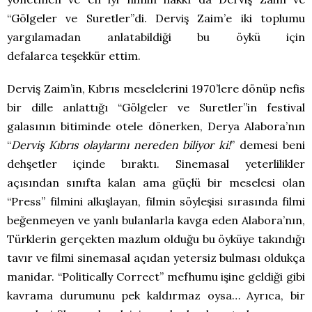
“Gölgeler ve Suretler”di. Derviş Zaim’e iki toplumu
yargılamadan anlatabildiği bu öykü için
defalarca teşekkür ettim.
Derviş Zaim’in, Kıbrıs meselelerini 1970’lere dönüp nefis
bir dille anlattığı “Gölgeler ve Suretler”in festival
galasının bitiminde otele dönerken, Derya Alabora’nın
“
Derviş Kıbrıs olaylarını nereden biliyor ki!
” demesi beni
dehşetler içinde bıraktı. Sinemasal yeterlilikler
açısından sınıfta kalan ama güçlü bir meselesi olan
“Press” filmini alkışlayan, filmin söyleşisi sırasında filmi
beğenmeyen ve yanlı bulanlarla kavga eden Alabora’nın,
Türklerin gerçekten mazlum olduğu bu öyküye takındığı
tavır ve filmi sinemasal açıdan yetersiz bulması oldukça
manidar. “Politically Correct” mefhumu işine geldiği gibi
kavrama durumunu pek kaldırmaz oysa… Ayrıca, bir