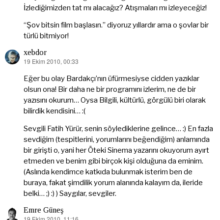
İzlediğimizden tat mı alacağız? Atışmaları mı izleyeceğiz!
“Şov bitsin film başlasın.” diyoruz yıllardır ama o şovlar bir
türlü bitmiyor!
xebdor
19 Ekim 2010, 00:33
dedi
ki:
Eğer bu olay Bardakçı’nın üfürmesiyse cidden yazıklar
olsun ona! Bir daha ne bir programını izlerim, ne de bir
yazısını okurum… Oysa Bilgili, kültürlü, görgülü biri olarak
bilirdik kendisini… :(
Sevgili Fatih Yürür, senin söylediklerine gelince… :) En fazla
sevdiğim (tespitlerini, yorumlarını beğendiğim) anlamında
bir girişti o, yani her Öteki Sinema yazarını okuyorum ayırt
etmeden ve benim gibi birçok kişi olduğuna da eminim.
(Aslında kendimce katkıda bulunmak isterim ben de
buraya, fakat şimdilik yorum alanında kalayım da, ileride
belki… ;) :) ) Saygılar, sevgiler.
Emre Güneş
19 Ekim 2010, 11:16
dedi