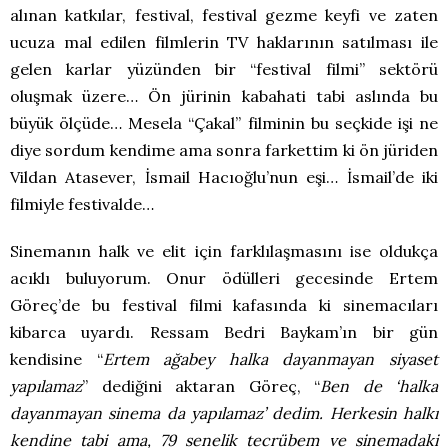
alınan katkılar, festival, festival gezme keyfi ve zaten
ucuza mal edilen filmlerin TV haklarının satılması ile
gelen karlar yüzünden bir “festival filmi” sektörü
oluşmak üzere… Ön jürinin kabahati tabi aslında bu
büyük ölçüde… Mesela “Çakal” filminin bu seçkide işi ne
diye sordum kendime ama sonra farkettim ki ön jüriden
Vildan Atasever, İsmail Hacıoğlu’nun eşi… İsmail’de iki
filmiyle festivalde…
Sinemanın halk ve elit için farklılaşmasını ise oldukça
acıklı buluyorum. Onur ödülleri gecesinde Ertem
Göreç’de bu festival filmi kafasında ki sinemacıları
kibarca uyardı. Ressam Bedri Baykam’ın bir gün
kendisine “
Ertem ağabey halka dayanmayan siyaset
yapılamaz
” dediğini aktaran Göreç, “
Ben de ‘halka
dayanmayan sinema da yapılamaz’ dedim. Herkesin halkı
kendine tabi ama, 79 senelik tecrübem ve sinemadaki