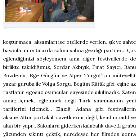
koşturmaca, akşamları ise otellerde verilen, şık ve sahte
bayanların ortalarda salına salına gezdiği partiler… Çok
eğlendiğimizi söyleyemem ama diğer festivallerde de
birlikte takıldığımız, Serdar Akbıyık, Fırat Sayıcı, Banu
Bozdemir, Ege Görgün ve Alper Turgut’tan mütevellit
yazar gurubu ile Volga Sorgu, Begüm Kütük gibi eşine az
rastlanır egosuz oyuncular sayesinde sıkılmadık. Zaten
amaç içmek, eğlenmek değil Türk sinemasının yeni
tariflerini izlemek… Elazığ, Adana gibi festivallerin
aksine Altın portakal davetlilerini değil, kendini ciddiye
alan bir yapı… Salonlara giderken kalabalık davetli grubu
yüzünden sıkıntı çektik, neredeyse her filmden sonra