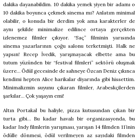
dakika dayanabildim. 10 dakika yemek yiyen bir adamı o
10 dakika boyunca çekmek sinema mı? Anlatım minimal
olabilir, o konuda bir derdim yok ama karakterler de
aynı şekilde minimalize edilince ortaya gerçekten
izlenemez filmler çıkıyor. “Saç” filminin yarısında
sinema yazarlarının çoğu salonu terketmişti. Halk ne
yapsın! Recep İvedik, yarışmayacak elbette ama bu
tutum yüzünden bir “festival filmleri” sektörü oluşmak
üzere… Ödül gecesinde de sahneye Özcan Deniz çıkınca
kendimi hepten Alice harikalar diyarında gibi hissettim.
Minimalizmin suyunu çıkaran filmler, Arabeskçilerden
şarkılar… Çok yaşayın emi!
Altın Portakal bu haliyle, pizza kutusundan çıkan bir
turta gibi… Bu kadar havalı bir organizasyonda, bu
kadar Indy filmlerin yarışması, yarışan 14 filmden 11’inin
ödülle dönmesi, ödül verilmeyen az sayıdaki filmden