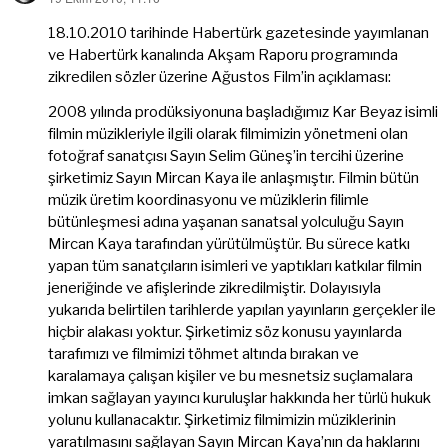
ki:
18.10.2010 tarihinde Habertürk gazetesinde yayımlanan
ve Habertürk kanalında Akşam Raporu programında
zikredilen sözler üzerine Ağustos Film’in açıklaması:
2008 yılında prodüksiyonuna başladığımız Kar Beyaz isimli
filmin müzikleriyle ilgili olarak filmimizin yönetmeni olan
fotoğraf sanatçısı Sayın Selim Güneş’in tercihi üzerine
şirketimiz Sayın Mircan Kaya ile anlaşmıştır. Filmin bütün
müzik üretim koordinasyonu ve müziklerin filimle
bütünleşmesi adına yaşanan sanatsal yolculuğu Sayın
Mircan Kaya tarafından yürütülmüştür. Bu sürece katkı
yapan tüm sanatçıların isimleri ve yaptıkları katkılar filmin
jeneriğinde ve afişlerinde zikredilmiştir. Dolayısıyla
yukarıda belirtilen tarihlerde yapılan yayınların gerçekler ile
hiçbir alakası yoktur. Şirketimiz söz konusu yayınlarda
tarafımızı ve filmimizi töhmet altında bırakan ve
karalamaya çalışan kişiler ve bu mesnetsiz suçlamalara
imkan sağlayan yayıncı kuruluşlar hakkında her türlü hukuk
yolunu kullanacaktır. Şirketimiz filmimizin müziklerinin
yaratılmasını sağlayan Sayın Mircan Kaya’nın da haklarını