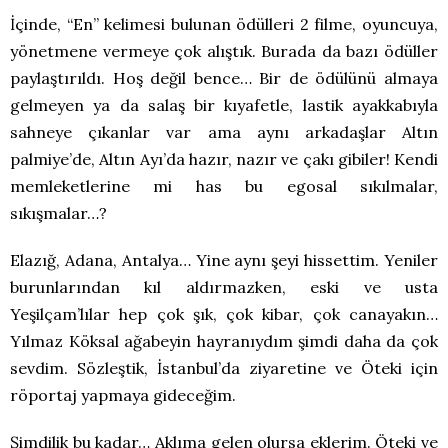
İçinde, “En” kelimesi bulunan ödülleri 2 filme, oyuncuya,
yönetmene vermeye çok alıştık. Burada da bazı ödüller
paylaştırıldı. Hoş değil bence… Bir de ödülünü almaya
gelmeyen ya da salaş bir kıyafetle, lastik ayakkabıyla
sahneye çıkanlar var ama aynı arkadaşlar Altın
palmiye’de, Altın Ayı’da hazır, nazır ve çakı gibiler! Kendi
memleketlerine mi has bu egosal sıkılmalar,
sıkışmalar…?
Elazığ, Adana, Antalya… Yine aynı şeyi hissettim. Yeniler
burunlarından kıl aldırmazken, eski ve usta
Yeşilçam’lılar hep çok şık, çok kibar, çok canayakın…
Yılmaz Köksal ağabeyin hayranıydım şimdi daha da çok
sevdim. Sözleştik, İstanbul’da ziyaretine ve Öteki için
röportaj yapmaya gideceğim.
Şimdilik bu kadar… Aklıma gelen olursa eklerim. Öteki ve