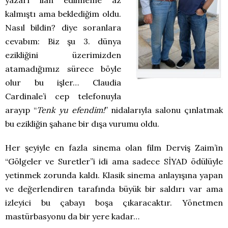
yazarı ilan edilmeme az
kalmıştı ama beklediğim oldu.
Nasıl bildin? diye soranlara
cevabım: Biz şu 3. dünya
ezikliğini üzerimizden
atamadığımız sürece böyle
olur bu işler… Claudia
Cardinale’i cep telefonuyla
arayıp “
Tenk yu efendim!
” nidalarıyla salonu çınlatmak
bu ezikliğin şahane bir dışa vurumu oldu.
Her şeyiyle en fazla sinema olan film Derviş Zaim’in
“Gölgeler ve Suretler”i idi ama sadece SİYAD ödülüyle
yetinmek zorunda kaldı. Klasik sinema anlayışına yapan
ve değerlendiren tarafında büyük bir saldırı var ama
izleyici bu çabayı boşa çıkaracaktır. Yönetmen
mastürbasyonu da bir yere kadar…