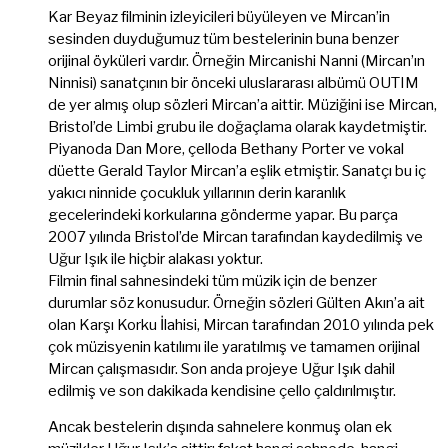
Kar Beyaz filminin izleyicileri büyüleyen ve Mircan’in
sesinden duyduğumuz tüm bestelerinin buna benzer
orijinal öyküleri vardır. Örneğin Mircanishi Nanni (Mircan’ın
Ninnisi) sanatçının bir önceki uluslararası albümü OUTIM
de yer almış olup sözleri Mircan’a aittir. Müziğini ise Mircan,
Bristol’de Limbi grubu ile doğaçlama olarak kaydetmiştir.
Piyanoda Dan More, çelloda Bethany Porter ve vokal
düette Gerald Taylor Mircan’a eşlik etmiştir. Sanatçı bu iç
yakıcı ninnide çocukluk yıllarının derin karanlık
gecelerindeki korkularına gönderme yapar. Bu parça
2007 yılında Bristol’de Mircan tarafından kaydedilmiş ve
Uğur Işık ile hiçbir alakası yoktur.
Filmin final sahnesindeki tüm müzik için de benzer
durumlar söz konusudur. Örneğin sözleri Gülten Akın’a ait
olan Karşı Korku İlahisi, Mircan tarafından 2010 yılında pek
çok müzisyenin katılımı ile yaratılmış ve tamamen orijinal
Mircan çalışmasıdır. Son anda projeye Uğur Işık dahil
edilmiş ve son dakikada kendisine çello çaldırılmıştır.
Ancak bestelerin dışında sahnelere konmuş olan ek