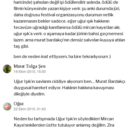
haricinde) şahısları değil işi ödüllendirir aslında. ödülü de
filmin künyesinde yazan kişiye verir. şu anki durumda jüri,
daha doğrusu festival organizasyonu durumun netlik
kazanmasını bekler sadece. eğer uğur ışık hakkının
tecavüze uğradığı kanıtlanırsa ödülü mircan kaya’dan alır,
uğur ışık’a verir. o aşamaya kadar jürinin bahsi geçmemesi
lazım. ama murat bardakçı’nın densiz salvoları kuyuya atılan
taş gibi.
ben de neden inat ettiysem, ha bire tekrarlıyorum :)
Murat Tolga Şen
19 Ekim 2010, 15:00
dedi
ki:
Uğur Işık’ın savlarını ciddiye alıyorum ben… Murat Bardakçı
duygusal hareket ediyor. Haklının hakkına kavuşması
dileğiyle diyelim.
Oğuz
22 Ekim 2010, 01:43
dedi
ki:
Neden bu tartışmada Uğur Işık’ın söyledikleri Mircan
Kaya’nınkilerden üstte tutuluyor anlamış değilim. Zira