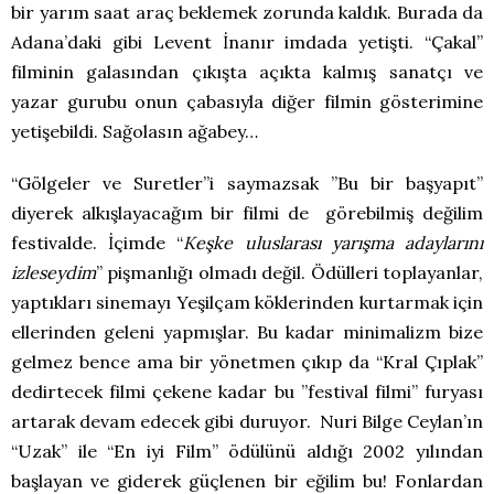
bir yarım saat araç beklemek zorunda kaldık. Burada da
Adana’daki gibi Levent İnanır imdada yetişti. “Çakal”
filminin galasından çıkışta açıkta kalmış sanatçı ve
yazar gurubu onun çabasıyla diğer filmin gösterimine
yetişebildi. Sağolasın ağabey…
“Gölgeler ve Suretler”i saymazsak ”Bu bir başyapıt”
diyerek alkışlayacağım bir filmi de görebilmiş değilim
festivalde. İçimde “
Keşke uluslarası yarışma adaylarını
izleseydim
” pişmanlığı olmadı değil. Ödülleri toplayanlar,
yaptıkları sinemayı Yeşilçam köklerinden kurtarmak için
ellerinden geleni yapmışlar. Bu kadar minimalizm bize
gelmez bence ama bir yönetmen çıkıp da “Kral Çıplak”
dedirtecek filmi çekene kadar bu ”festival filmi” furyası
artarak devam edecek gibi duruyor. Nuri Bilge Ceylan’ın
“Uzak” ile “En iyi Film” ödülünü aldığı 2002 yılından
başlayan ve giderek güçlenen bir eğilim bu! Fonlardan