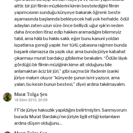
aittir. bir jüri filmin müziklerini kimin bestelediğini filmin
yapımcısının sunduğu künyeye bakarak öğrenir. beste
aşamasında başlarında bekleyecek hali yok herhalde. ödül
adayları zaten uzun süre önce belliydi. uğur ışık’ın neden
daha önceden itiraz edip hakkını aramadığını bilemeyiz
tabii, ama hâlâ bu hakkı saklı. eğer bunu kanuni yoldan
ispatlarsa gereği yapılır. her türlü çabasına rağmen bunda
başarılı olamazsa da yazık olur, ama bunda jüriye kabahat
çıkarmayı murat bardakçı gibilerine bırakalım. “Ödüle lâyık
gördüğü bir filmin müziğinin kime ait olduğunu bile
anlamaktan âciz bir jüri,” gibi saçma bir ifadenin (sanki
jüriye malum oluyor “künyede şunun ismi yazıyor, ama
yalan, bu kesin bunun bestesi,” diye) ardına takılmayalım.
Murat Tolga Şen
18 Ekim 2010, 20:09
dedi
ki:
FF’de jüriye haksızlık yapıldığını belirtmiştim. Sanmıyorum
burada Murat Bardakçı’nın jüriyle ilgili ettiği kelamların
ardına düşen olduğunu…