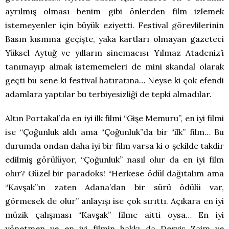
ayrılmış olması benim gibi önlerden film izlemek
istemeyenler için büyük eziyetti. Festival görevlilerinin
Basın kısmına geçişte, yaka kartları olmayan gazeteci
Yüksel Aytuğ ve yılların sinemacısı Yılmaz Atadeniz’i
tanımayıp almak istememeleri de mini skandal olarak
geçti bu sene ki festival hatıratına… Neyse ki çok efendi
adamlara yaptılar bu terbiyesizliği de tepki almadılar.
Altın Portakal’da en iyi ilk filmi “Gişe Memuru”, en iyi filmi
ise “Çoğunluk aldı ama “Çoğunluk”da bir “ilk” film… Bu
durumda ondan daha iyi bir film varsa ki o şekilde takdir
edilmiş görülüyor, “Çoğunluk” nasıl olur da en iyi film
olur? Güzel bir paradoks! “Herkese ödül dağıtalım ama
“Kavşak”ın zaten Adana’dan bir sürü ödülü var,
görmesek de olur” anlayışı ise çok sırıttı. Açıkara en iyi
müzik çalışması “Kavşak” filme aitti oysa… En iyi
yönetmen ve en iyi filmin hakkı da Derviş Zaim ve