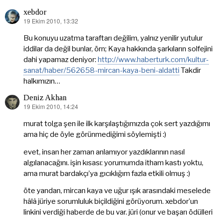
xebdor
19 Ekim 2010, 13:32
dedi
ki:
Bu konuyu uzatma taraftarı değilim, yalnız yenilir yutulur
iddilar da değil bunlar, örn; Kaya hakkında şarkıların solfejini
dahi yapamaz deniyor:
http://www.haberturk.com/kultur-
sanat/haber/562658-mircan-kaya-beni-aldatti
Takdir
halkımızın…
Deniz Akhan
19 Ekim 2010, 14:24
dedi
ki:
murat tolga şen ile ilk karşılaştığımızda çok sert yazdığımı
ama hiç de öyle görünmediğimi söylemişti :)
evet, insan her zaman anlamıyor yazdıklarının nasıl
algılanacağını. işin kısası: yorumumda itham kastı yoktu,
ama murat bardakçı’ya gıcıklığım fazla etkili olmuş :)
öte yandan, mircan kaya ve uğur ışık arasındaki meselede
hâlâ jüriye sorumluluk biçildiğini görüyorum. xebdor’un
linkini verdiği haberde de bu var. jüri (onur ve başarı ödülleri