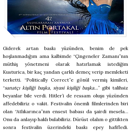
Giderek artan baskı yüzünden, benim de pek
hoşlanmadığım ama kalbimde “Çingeneler Zamanı”nın
müthiş yönetmeni olarak hatırlamak istediğim
Kusturica, bir kaç yandan çarklı demeç verip memleketi
terketti. “Politically Correct”e gönül vermiş kimileri,
“
sanatçı kişiliği başka, siyasi kişiliği başka…
” gibi talihsiz
beyanlar bile verdi. Hitler’i de ressam oluşu yüzünden
affedebiliriz o vakit. Festivalin önemli filmlerinden biri
olan “Atlıkarınca”nın ensest babası da şairdi mesela…
Onu da anlayıp haklı bulabiliriz. Dürüst olalım o gittikten
sonra festivalin üzerindeki baskı epey hafifledi.