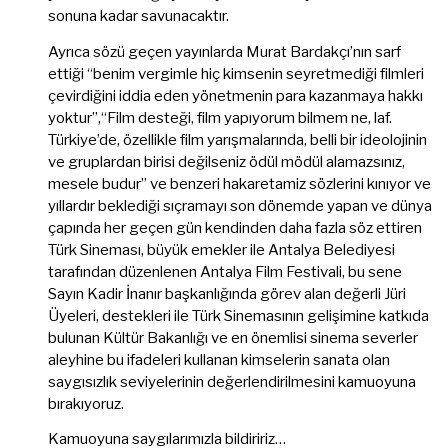
sonuna kadar savunacaktır.
Ayrıca sözü geçen yayınlarda Murat Bardakçı’nın sarf
ettiği “benim vergimle hiç kimsenin seyretmediği filmleri
çevirdiğini iddia eden yönetmenin para kazanmaya hakkı
yoktur”,“Film desteği, film yapıyorum bilmem ne, laf.
Türkiye’de, özellikle film yarışmalarında, belli bir ideolojinin
ve gruplardan birisi değilseniz ödül mödül alamazsınız,
mesele budur” ve benzeri hakaretamiz sözlerini kınıyor ve
yıllardır beklediği sıçramayı son dönemde yapan ve dünya
çapında her geçen gün kendinden daha fazla söz ettiren
Türk Sineması, büyük emekler ile Antalya Belediyesi
tarafından düzenlenen Antalya Film Festivali, bu sene
Sayın Kadir İnanır başkanlığında görev alan değerli Jüri
Üyeleri, destekleri ile Türk Sinemasının gelişimine katkıda
bulunan Kültür Bakanlığı ve en önemlisi sinema severler
aleyhine bu ifadeleri kullanan kimselerin sanata olan
saygısızlık seviyelerinin değerlendirilmesini kamuoyuna
bırakıyoruz.
Kamuoyuna saygılarımızla bildiririz…