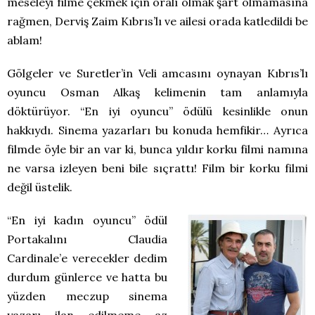
meseleyi filme çekmek için oralı olmak şart olmamasına
rağmen, Derviş Zaim Kıbrıs’lı ve ailesi orada katledildi be
ablam!
Gölgeler ve Suretler’in Veli amcasını oynayan Kıbrıs’lı
oyuncu Osman Alkaş kelimenin tam anlamıyla
döktürüyor. “En iyi oyuncu” ödülü kesinlikle onun
hakkıydı. Sinema yazarları bu konuda hemfikir… Ayrıca
filmde öyle bir an var ki, bunca yıldır korku filmi namına
ne varsa izleyen beni bile sıçrattı! Film bir korku filmi
değil üstelik.
“En iyi kadın oyuncu” ödül
Portakalını Claudia
Cardinale’e verecekler dedim
durdum günlerce ve hatta bu
yüzden meczup sinema