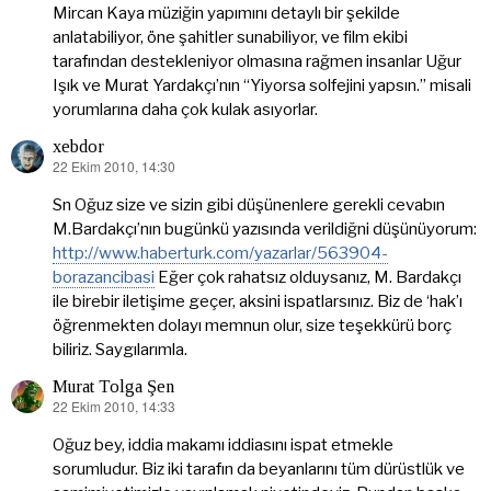
Mircan Kaya müziğin yapımını detaylı bir şekilde
anlatabiliyor, öne şahitler sunabiliyor, ve film ekibi
tarafından destekleniyor olmasına rağmen insanlar Uğur
Işık ve Murat Yardakçı’nın “Yiyorsa solfejini yapsın.” misali
yorumlarına daha çok kulak asıyorlar.
xebdor
22 Ekim 2010, 14:30
dedi
ki:
Sn Oğuz size ve sizin gibi düşünenlere gerekli cevabın
M.Bardakçı’nın bugünkü yazısında verildiğni düşünüyorum:
http://www.haberturk.com/yazarlar/563904-
borazancibasi
Eğer çok rahatsız olduysanız, M. Bardakçı
ile birebir iletişime geçer, aksini ispatlarsınız. Biz de ‘hak’ı
öğrenmekten dolayı memnun olur, size teşekkürü borç
biliriz. Saygılarımla.
Murat Tolga Şen
22 Ekim 2010, 14:33
dedi
ki:
Oğuz bey, iddia makamı iddiasını ispat etmekle
sorumludur. Biz iki tarafın da beyanlarını tüm dürüstlük ve