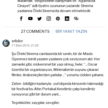
Madımak” belgeselinin danışmanı ve “Agatha’da
Cinayet” adlı tiyatro oyununun yazarıdır. Sinema
yazılarına Öteki Sinema’da devam etmektedir.
27 COMMENTS
BIR YANIT YAZIN
xebdor
17 Ekim 2010, 21:25
dedi
ki:
Şu Öteki Sinema camiasında bir senin, bir de Masis
Üşenmez isimli yazarın yazılarını çok seviyorum abi. Her
zamanki gibi, mükemmel bir yazı olmuş, hele: “…Oscar
özentisi bir organizasyon, Minimalizmin suyunu çıkaran
filmler, Arabeskçilerden şarkılar…” yorumu cidden şahane.
Zaten -bildiğim kadarıyla- yurtdışında kimsenin takmadığı
bir festival bu Altın Portakal.Kendimiz çalıp kendimiz
oynuyoruz gibi bir durum yani…
Teşekkürler, saygılar, sevgiler.