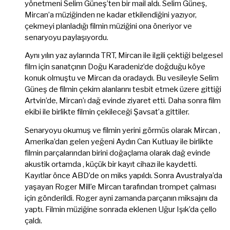
yönetmeni Selim Güneş’ten bir mail aldı. Selim Güneş,
Mircan’a müziğinden ne kadar etkilendiğini yazıyor,
çekmeyi planladığı filmin müziğini ona öneriyor ve
senaryoyu paylaşıyordu.
Aynı yılın yaz aylarında TRT, Mircan ile ilgili çektiği belgesel
film için sanatçının Doğu Karadeniz’de doğduğu köye
konuk olmuştu ve Mircan da oradaydı. Bu vesileyle Selim
Güneş de filmin çekim alanlarını tesbit etmek üzere gittiği
Artvin’de, Mircan’ı dağ evinde ziyaret etti. Daha sonra film
ekibi ile birlikte filmin çekileceği Şavsat’a gittiler.
Senaryoyu okumuş ve filmin yerini görmüs olarak Mircan ,
Amerika’dan gelen yeğeni Aydın Can Kutluay ile birlikte
filmin parçalarından birini doğaçlama olarak dağ evinde
akustik ortamda , küçük bir kayıt cihazı ile kaydetti.
Kayıtlar önce ABD’de on miks yapıldı. Sonra Avustralya’da
yaşayan Roger Mill’e Mircan tarafından trompet çalması
için gönderildi. Roger ayni zamanda parçanın miksajını da
yaptı. Filmin müziğine sonrada eklenen Uğur Işık’da çello
çaldı.