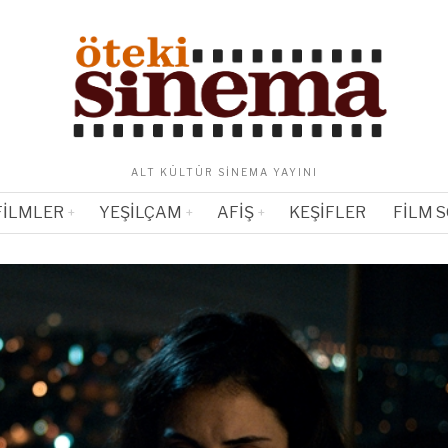
ALT KÜLTÜR SINEMA YAYINI
FILMLER
YEŞILÇAM
AFIŞ
KEŞIFLER
FILM 