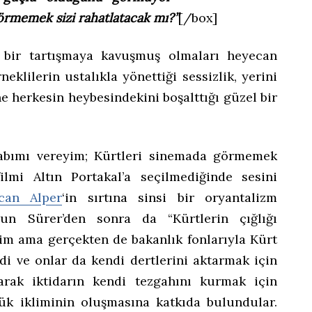
rmemek sizi rahatlatacak mı?”
[/box]
t bir tartışmaya kavuşmuş olmaları heyecan
neklilerin ustalıkla yönettiği sessizlik, yerini
e herkesin heybesindekini boşalttığı güzel bir
vabımı vereyim; Kürtleri sinemada görmemek
ilmi Altın Portakal’a seçilmediğinde sesini
can Alper
‘in sırtına sinsi bir oryantalizm
un Sürer’den sonra da “Kürtlerin çığlığı
dim ama gerçekten de bakanlık fonlarıyla Kürt
di ve onlar da kendi dertlerini aktarmak için
arak iktidarın kendi tezgahını kurmak için
ük ikliminin oluşmasına katkıda bulundular.