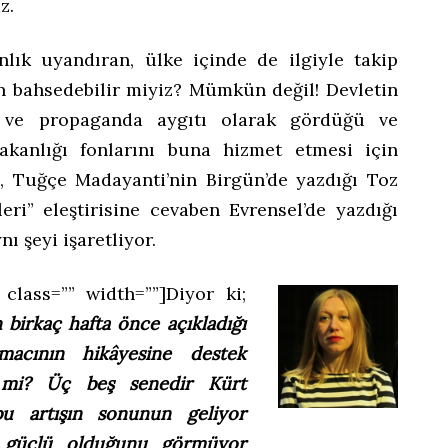
z.
lık uyandıran, ülke içinde de ilgiyle takip
n bahsedebilir miyiz? Mümkün değil! Devletin
 ve propaganda aygıtı olarak gördüğü ve
bakanlığı fonlarını buna hizmet etmesi için
, Tuğçe Madayanti’nin Birgün’de yazdığı Toz
leri” eleştirisine cevaben Evrensel’de yazdığı
ı şeyi işaretliyor.
class=”” width=””]
Diyor ki;
birkaç hafta önce açıkladığı
macının hikâyesine destek
z mi? Üç beş senedir Kürt
u artışın sonunun geliyor
r güçlü olduğunu görmüyor