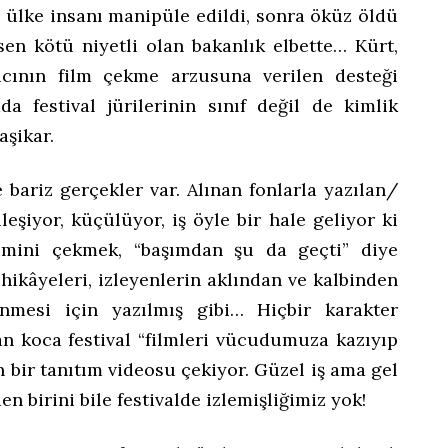
e ülke insanı manipüle edildi, sonra öküz öldü
sen kötü niyetli olan bakanlık elbette… Kürt,
acının film çekme arzusuna verilen desteği
a festival jürilerinin sınıf değil de kimlik
aşikar.
 bariz gerçekler var. Alınan fonlarla yazılan/
lleşiyor, küçülüyor, iş öyle bir hale geliyor ki
ilmini çekmek, “başımdan şu da geçti” diye
hikâyeleri, izleyenlerin aklından ve kalbinden
inmesi için yazılmış gibi… Hiçbir karakter
an koca festival “filmleri vücudumuza kazıyıp
bir tanıtım videosu çekiyor. Güzel iş ama gel
n birini bile festivalde izlemişliğimiz yok!