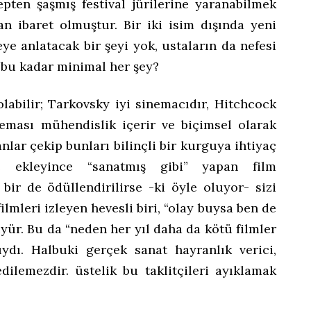
epten şaşmış festival jürilerine yaranabilmek
 ibaret olmuştur. Bir iki isim dışında yeni
ye anlatacak bir şeyi yok, ustaların da nefesi
bu kadar minimal her şey?
olabilir; Tarkovsky iyi sinemacıdır, Hitchcock
eması mühendislik içerir ve biçimsel olarak
nlar çekip bunları bilinçli bir kurguya ihtiyaç
e ekleyince “sanatmış gibi” yapan film
 bir de ödüllendirilirse -ki öyle oluyor- sizi
ilmleri izleyen hevesli biri, “olay buysa ben de
üyür. Bu da “neden her yıl daha da kötü filmler
ydı. Halbuki gerçek sanat hayranlık verici,
dilemezdir. üstelik bu taklitçileri ayıklamak