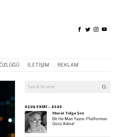
SÖZLÜĞÜ
İLETIŞIM
REKLAM
UÇUŞ EKIBI – 2025
Murat Tolga Şen
Bir He-Man Yazısı: Platformun
Gücü Adına!