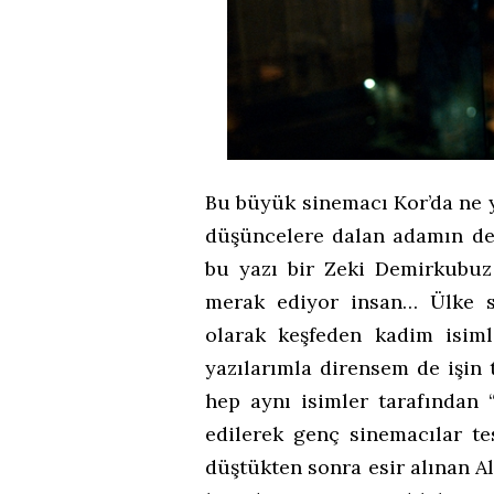
Bu büyük sinemacı Kor’da ne 
düşüncelere dalan adamın değ
bu yazı bir Zeki Demirkubuz
merak ediyor insan… Ülke si
olarak keşfeden kadim isiml
yazılarımla dirensem de işin 
hep aynı isimler tarafından 
edilerek genç sinemacılar te
düştükten sonra esir alınan Al