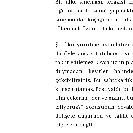
Bir ülke sineması, terazisi h
uğruna sahte sanat yapmaktan
sinemacılar kuşağının bu ülke
tükenmek üzere… Peki, neden 
Şu fikir yürütme aydınlatıcı 
da öyle ancak Hitchcock sin
taklit edilemez. Oysa uzun pla
duymadan kesitler halind
çekebilirsiniz. Bu sahtekarlık
kimse tutamaz. Festivalde bu f
film çekerim” der ve sıkıntı b
izliyoruz?” sorusunun cevabı
dehşete düşürücü ve taklit e
hiçte zor değil.