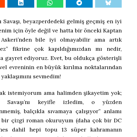
 Savaşı, beyazperdedeki gelmiş geçmiş en iyi
nim için öyle değil ve hatta bir önceki Kaptan
Askeri’nden bile iyi olmayabilir ama artık
ez” fikrine çok kapıldığımızdan mı nedir,
a gayret ediyoruz. Evet, bu oldukça gösterişli
rvel evreninin en büyük kırılma noktalarından
e yaklaşımını sevmedim!
ak istemiyorum ama halimden şikayetim yok;
n Savaşı’nı keyifle izledim, o yüzden
nmemiş, balçıkla sıvamaya çalışıyor” anlamı
i bir çizgi roman okuruyum (daha çok bir DC
nes dahil hepi topu 13 süper kahramanın