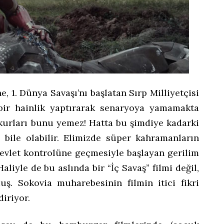
ne, 1. Dünya Savaşı’nı başlatan Sırp Milliyetçisi
 bir hainlik yaptırarak senaryoya yamamakta
urları bunu yemez! Hatta bu şimdiye kadarki
 bile olabilir. Elimizde süper kahramanların
devlet kontrolüne geçmesiyle başlayan gerilim
Haliyle de bu aslında bir “İç Savaş” filmi değil,
ş. Sokovia muharebesinin filmin itici fikri
iriyor.