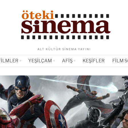
ALT KÜLTÜR SINEMA YAYINI
FILMLER
YEŞILÇAM
AFIŞ
KEŞIFLER
FILM 