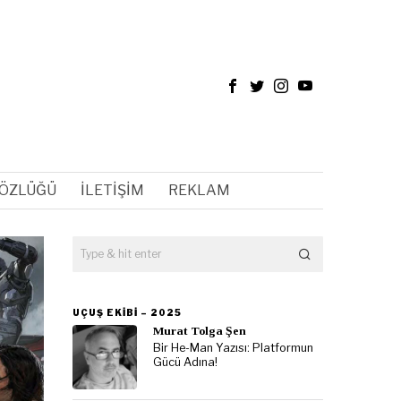
SÖZLÜĞÜ
İLETIŞIM
REKLAM
UÇUŞ EKIBI – 2025
Murat Tolga Şen
Bir He-Man Yazısı: Platformun
Gücü Adına!