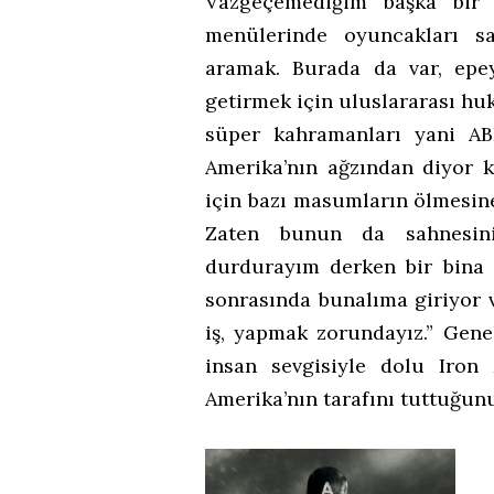
Vazgeçemediğim başka bir 
menülerinde oyuncakları sa
aramak. Burada da var, epe
getirmek için uluslararası hu
süper kahramanları yani A
Amerika’nın ağzından diyor k
için bazı masumların ölmesin
Zaten bunun da sahnesini 
durdurayım derken bir bina d
sonrasında bunalıma giriyor v
iş, yapmak zorundayız.” Genel
insan sevgisiyle dolu Iro
Amerika’nın tarafını tuttuğunu