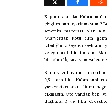
Kaptan Amerika: Kahramanları
çizgi roman uyarlaması mı? Be
Amerika macerası olan Kış 
“Marvel’dan kötü film gelm
izlediğimiz şeyden zevk almay
ve eğlenceli bir film ama Ma
biri olan “İç savaş” meselesin
Bunu yazı boyunca tekrarlam
2,5 saatlik Kahramanları
yazacaklarımdan, “filmi beğe
çıkmasın. Öte yandan ben iy
düşkünü…) ve film Crossbo