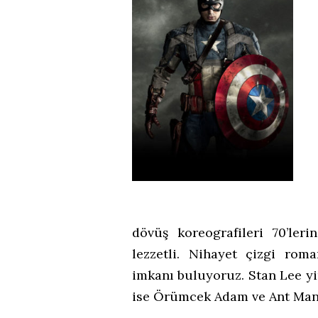
dövüş koreografileri 70’le
lezzetli. Nihayet çizgi rom
imkanı buluyoruz. Stan Lee y
ise Örümcek Adam ve Ant Man 