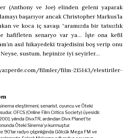
er (Anthony ve Joe) elinden geleni yaparak
alamayı başarıyor ancak Christopher Markus’la
kan ve koca iç savaşı “aramızda bir tatsızlık
e hafifleten senaryo var ya… İşte ona kefil
’ın asıl hikayedeki trajedisini boş verip onu
Neyse, sustum, hepinize iyi seyirler…
perde.com/filmler/film-215143/elestiriler-
Şen
sinema eleştirmeni, senarist, oyuncu ve Öteki
udur. OFCS (Online Film Critics Society) üyesidir.
 2001 yılında DivxTR, ardından Divx Planet’te
onunda Öteki Sinema'yı kurmuştur.
ine 90’lar radyo çılgınlığında Gölcük Mega FM ve