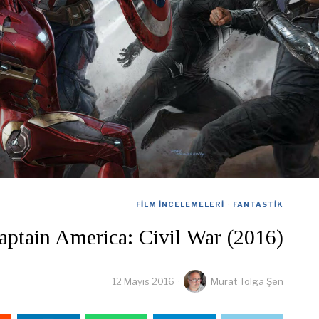
FILM İNCELEMELERI
·
FANTASTIK
aptain America: Civil War (2016)
12 Mayıs 2016
Murat Tolga Şen