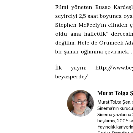
Filmi yöneten Russo Kardeşl
seyirciyi 2,5 saat boyunca oy
Stephen McFeely’ın elinden çı
oldu ama hallettik” dercesin
değilim. Hele de Örümcek Adam
bir şamar oğlanına çevirmek… 
İlk yayın: http://www.beyaz
beyazperde/
Murat Tolga 
Murat Tolga Şen, 
Sinema’nın kurucus
Sinema yazılarına
başlamış, 2005 s
Yayıncılık kariyer