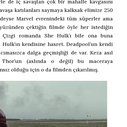
iyle de iç savaştan çok bir mahalle kavgasını
avaşa katılanları saymaya kalksak elimize 250
eredeyse Marvel evrenindeki tüm süperler ama
r yüzünden çektiğin filmde öyle her istediğin
. Çizgi romanda She Hulk’ı bile ona buna
 Hulk’ın kendisine hasret. Deadpool’un kendi
cımasızca dalga geçmişliği de var. Keza asıl
n Thor’un (aslında o değil) bu maceraya
ız olduğu için o da filmden çıkarılmış.