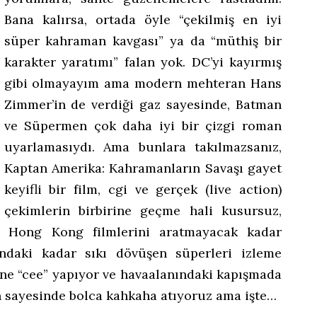
Bana kalırsa, ortada öyle “çekilmiş en iyi
süper kahraman kavgası” ya da “müthiş bir
karakter yaratımı” falan yok. DC’yi kayırmış
gibi olmayayım ama modern mehteran Hans
Zimmer’in de verdiği gaz sayesinde, Batman
ve Süpermen çok daha iyi bir çizgi roman
uyarlamasıydı. Ama bunlara takılmazsanız,
Kaptan Amerika: Kahramanların Savaşı gayet
keyifli bir film, cgi ve gerçek (live action)
çekimlerin birbirine geçme hali kusursuz,
rin Hong Kong filmlerini aratmayacak kadar
andaki kadar sıkı dövüşen süperleri izleme
ine “cee” yapıyor ve havaalanındaki kapışmada
sayesinde bolca kahkaha atıyoruz ama işte…