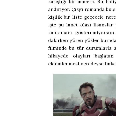
karıştığı bir macera. Bu hal
andırıyor. Çizgi romanda bu s
kişilik bir liste geçecek, n
işte şu lanet olası lisansla
kahramanı gösteremiyorsun
dalarken gören gözler burada
filminde bu tür durumlarla a
hikayede olayları başlata
eklemlenmesi neredeyse imkans