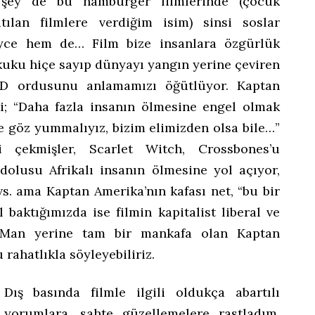
şey de bu hamburger filmlerinde (çocuk
tılan filmlere verdiğim isim) sinsi soslar
yce hem de… Film bize insanlara özgürlük
kuku hiçe sayıp dünyayı yangın yerine çeviren
BD ordusunu anlamamızı öğütlüyor. Kaptan
i; “Daha fazla insanın ölmesine engel olmak
e göz yummalıyız, bizim elimizden olsa bile…”
çekmişler, Scarlet Witch, Crossbones’u
olusu Afrikalı insanın ölmesine yol açıyor,
s. ama Kaptan Amerika’nın kafası net, “bu bir
 baktığımızda ise filmin kapitalist liberal ve
n Man yerine tam bir mankafa olan Kaptan
 rahatlıkla söyleyebiliriz.
Dış basında filmle ilgili oldukça abartılı
yorumlara, sahte güzellemelere rastladım.