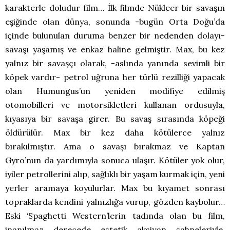
karakterle doludur film… İlk filmde Nükleer bir savaşın
eşiğinde olan dünya, sonunda -bugün Orta Doğu’da
içinde bulunulan duruma benzer bir nedenden dolayı-
savaşı yaşamış ve enkaz haline gelmiştir. Max, bu kez
yalnız bir savaşçı olarak, -aslında yanında sevimli bir
köpek vardır- petrol uğruna her türlü rezilliği yapacak
olan Humungus’un yeniden modifiye edilmiş
otomobilleri ve motorsikletleri kullanan ordusuyla,
kıyasıya bir savaşa girer. Bu savaş sırasında köpeği
öldürülür. Max bir kez daha kötülerce yalnız
bırakılmıştır. Ama o savaşı bırakmaz ve Kaptan
Gyro’nun da yardımıyla sonuca ulaşır. Kötüler yok olur,
iyiler petrollerini alıp, sağlıklı bir yaşam kurmak için, yeni
yerler aramaya koyulurlar. Max bu kıyamet sonrası
topraklarda kendini yalnızlığa vurup, gözden kaybolur…
Eski ‘Spaghetti Western’lerin tadında olan bu film,
inanılmaz derecede estetik aksiyon sahneleriyle,