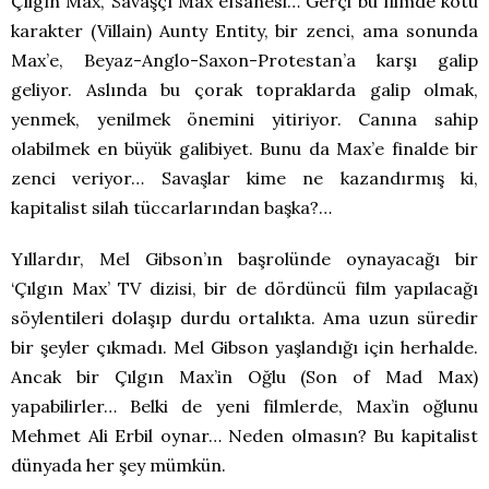
Çılgın Max, Savaşçı Max efsanesi… Gerçi bu filmde kötü
karakter (Villain) Aunty Entity, bir zenci, ama sonunda
Max’e, Beyaz-Anglo-Saxon-Protestan’a karşı galip
geliyor. Aslında bu çorak topraklarda galip olmak,
yenmek, yenilmek önemini yitiriyor. Canına sahip
olabilmek en büyük galibiyet. Bunu da Max’e finalde bir
zenci veriyor… Savaşlar kime ne kazandırmış ki,
kapitalist silah tüccarlarından başka?…
Yıllardır, Mel Gibson’ın başrolünde oynayacağı bir
‘Çılgın Max’ TV dizisi, bir de dördüncü film yapılacağı
söylentileri dolaşıp durdu ortalıkta. Ama uzun süredir
bir şeyler çıkmadı. Mel Gibson yaşlandığı için herhalde.
Ancak bir Çılgın Max’in Oğlu (Son of Mad Max)
yapabilirler… Belki de yeni filmlerde, Max’in oğlunu
Mehmet Ali Erbil oynar… Neden olmasın? Bu kapitalist
dünyada her şey mümkün.