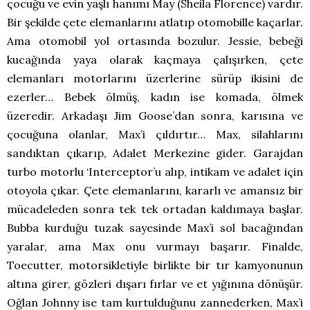
çocuğu ve evin yaşlı hanımı May (Sheila Florence) vardır.
Bir şekilde çete elemanlarını atlatıp otomobille kaçarlar.
Ama otomobil yol ortasında bozulur. Jessie, bebeği
kucağında yaya olarak kaçmaya çalışırken, çete
elemanları motorlarını üzerlerine sürüp ikisini de
ezerler… Bebek ölmüş, kadın ise komada, ölmek
üzeredir. Arkadaşı Jim Goose’dan sonra, karısına ve
çocuğuna olanlar, Max’i çıldırtır… Max, silahlarını
sandıktan çıkarıp, Adalet Merkezine gider. Garajdan
turbo motorlu ‘Interceptor’u alıp, intikam ve adalet için
otoyola çıkar. Çete elemanlarını, kararlı ve amansız bir
mücadeleden sonra tek tek ortadan kaldımaya başlar.
Bubba kurduğu tuzak sayesinde Max’i sol bacağından
yaralar, ama Max onu vurmayı başarır. Finalde,
Toecutter, motorsikletiyle birlikte bir tır kamyonunun
altına girer, gözleri dışarı fırlar ve et yığınına dönüşür.
Oğlan Johnny ise tam kurtulduğunu zannederken, Max’i