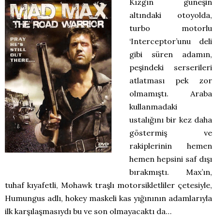
Kızgın güneşin
altındaki otoyolda,
turbo motorlu
‘Interceptor’unu deli
gibi süren adamın,
peşindeki serserileri
atlatması pek zor
olmamıştı. Araba
kullanmadaki
ustalığını bir kez daha
göstermiş ve
rakiplerinin hemen
hemen hepsini saf dışı
bırakmıştı. Max’ın,
tuhaf kıyafetli, Mohawk traşlı motorsikletliler çetesiyle,
Humungus adlı, hokey maskeli kas yığınının adamlarıyla
ilk karşılaşmasıydı bu ve son olmayacaktı da…