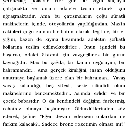
yetenekli(!) polisidir. Her gün bir yığın suçluyla
çatışmakta ve onları adalete teslim etmek için
uğraşmaktadır. Ama bu çatışmaların çoğu süratli
makinelerin içinde, otoyollarda yapıldığından, Max’in
rakipleri çoğu zaman bir bütün olarak değil de, bir et
yığını, bazen de kıyma kıvamında adaletin şefkatli
kollarına teslim edilmektedirler… Onun, işindeki bu
başarısı, Adalet Sistemi için vazgeçilmez bir gurur
kaynağıdır. Max bu çağda, bir kanun uygulayıcı, bir
kahramandır… Ama gerçek kimliğini, insan olduğunu
unutmaya başlamak üzere olan bir kahraman… Yavaş
yavaş kullandığı, beş vitesli, sekiz silindirli ölüm
makinelerine benzemektedir… Aslında evlidir ve bir
çocuk babasıdır. O da kendindeki değişimi farketmiş,
rahatsız olmaya başlamıştır. Öldürdüklerinden söz
ederek, şefine; “Eğer devam edersem onlardan ne
farkım kalacak?..
Sadece bronz rozetimin olması mı?”