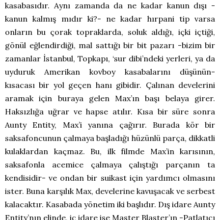
kasabasıdır. Aynı zamanda da ne kadar kanun dışı -
kanun kalmış mıdır ki?- ne kadar hırpani tip varsa
onların bu çorak topraklarda, soluk aldığı, içki içtiği,
gönül eğlendirdiği, mal sattığı bir bit pazarı -bizim bir
zamanlar İstanbul, Topkapı, ‘sur dibi’ndeki yerleri, ya da
uyduruk Amerikan kovboy kasabalarını düşünün-
kısacası bir yol geçen hanı gibidir. Çalınan develerini
aramak için buraya gelen Max’ın başı belaya girer.
Haksızlığa uğrar ve hapse atılır. Kısa bir süre sonra
Aunty Entity, Max’i yanına çağırır. Burada kör bir
saksafoncunun çalmaya başladığı hüzünlü parça, dikkatli
kulaklardan kaçmaz. Bu, ilk filmde Max’in karısının,
saksafonla acemice çalmaya çalıştığı parçanın ta
kendisidir- ve ondan bir suikast için yardımcı olmasını
ister. Buna karşılık Max, develerine kavuşacak ve serbest
kalacaktır. Kasabada yönetim iki başlıdır. Dış idare Aunty
Entity’nın elinde, iç idare ise Master Blaster’ın -Patlatıcı