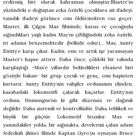
erdirmiş biri olarak kahraman olmuştur.Blaster’ın
yüzündeki o doğuştan zeka özürlü çocuklara ait ifadeyi,
tanıdık ifadeyi görünce onu öldürmekten vaz geçer.
Blaster, ilk Çılgın Max filminde, karısı ve çocuğuyla
sığındıkları yaşlı kadın May’ın çiftliğindeki zeka özürlü,
iri adama benzemektedir (belkide odur)… Max, Aunty
Entity’e karşı çıkar. Kadın, onu ve artık işe yaramayan
Master’ı hapse attırır. Daha önce, çöldeki bir vahada
karşılaştığı -Max’e yıllardır bekledikleri efsanevi biri
gözüyle bakan- bir grup çocuk ve genç, onu hapisten
kurtarır. Aunty Entity’nin vahşiler ordusunun elinden,
kasabadaki lokomotifi çalarak kaçarlar. Entity’nın
ordusu, Humungus’un ki gibi düzensiz ve dağınık
değildir. Daha sistemli ve kontrollüdür. Daha tehlikeli ve
büyük bir güçtür. Lokomotif bozulur. Max ve
yanındakiler yolda, bir sığınakta, develerini çalan adam
Jedediah (ikinci filmde Kaptan Gyro’yu oynayan Bruce