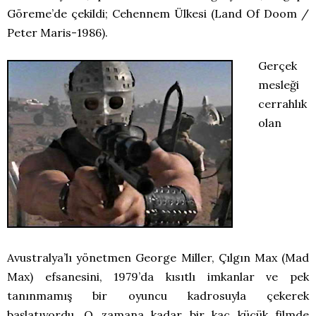
Göreme’de çekildi; Cehennem Ülkesi (Land Of Doom /
Peter Maris-1986).
Gerçek
mesleği
cerrahlık
olan
Avustralya’lı yönetmen George Miller, Çılgın Max (Mad
Max) efsanesini, 1979’da kısıtlı imkanlar ve pek
tanınmamış bir oyuncu kadrosuyla çekerek
başlatıyordu. O zamana kadar bir kaç küçük filmde