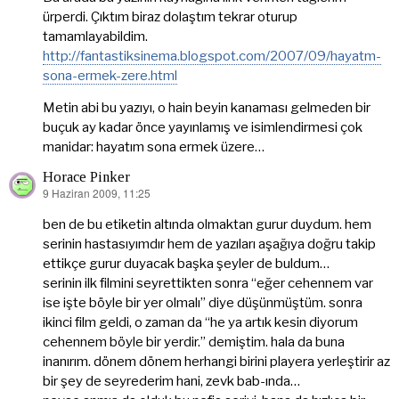
ürperdi. Çıktım biraz dolaştım tekrar oturup
tamamlayabildim.
http://fantastiksinema.blogspot.com/2007/09/hayatm-
sona-ermek-zere.html
Metin abi bu yazıyı, o hain beyin kanaması gelmeden bir
buçuk ay kadar önce yayınlamış ve isimlendirmesi çok
manidar: hayatım sona ermek üzere…
Horace Pinker
9 Haziran 2009, 11:25
dedi
ki:
ben de bu etiketin altında olmaktan gurur duydum. hem
serinin hastasıyımdır hem de yazıları aşağıya doğru takip
ettikçe gurur duyacak başka şeyler de buldum…
serinin ilk filmini seyrettikten sonra “eğer cehennem var
ise işte böyle bir yer olmalı” diye düşünmüştüm. sonra
ikinci film geldi, o zaman da “he ya artık kesin diyorum
cehennem böyle bir yerdir.” demiştim. hala da buna
inanırım. dönem dönem herhangi birini playera yerleştirir az
bir şey de seyrederim hani, zevk bab-ında…