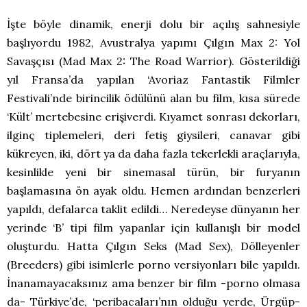
İşte böyle dinamik, enerji dolu bir açılış sahnesiyle
başlıyordu 1982, Avustralya yapımı Çılgın Max 2: Yol
Savaşçısı (Mad Max 2: The Road Warrior). Gösterildiği
yıl Fransa’da yapılan ‘Avoriaz Fantastik Filmler
Festivali’nde birincilik ödülünü alan bu film, kısa sürede
‘Kült’ mertebesine erişiverdi. Kıyamet sonrası dekorları,
ilginç tiplemeleri, deri fetiş giysileri, canavar gibi
kükreyen, iki, dört ya da daha fazla tekerlekli araçlarıyla,
kesinlikle yeni bir sinemasal türün, bir furyanın
başlamasına ön ayak oldu. Hemen ardından benzerleri
yapıldı, defalarca taklit edildi… Neredeyse dünyanın her
yerinde ‘B’ tipi film yapanlar için kullanışlı bir model
oluşturdu. Hatta Çılgın Seks (Mad Sex), Dölleyenler
(Breeders) gibi isimlerle porno versiyonları bile yapıldı.
İnanamayacaksınız ama benzer bir film -porno olmasa
da- Türkiye’de, ‘peribacaları’nın olduğu yerde, Ürgüp-