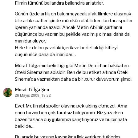
Filmin tümünü ballandıra ballandıra anlatırlar.
Günümüzde artık en bulunmayacak ufak filmlere ulaşmak
bile artık saatler içinde mümkün olabilirken, bu tarz spoiler
içeren yazılar da azaldı. Ancak Metin Abi’nin şartlarını
düşününce bu yazının bu şekilde yazılmış olması daha da
manidar oluyor.
Hele bir de bu yazıdaki içerik ve hedef aldığı kitleyi
düşününce daha da manidar…
Murat Tolga’nın belirttiği gibi Metin Demirhan hakikaten
Öteki Sinema’nın abisidir. Ben de bu etiket altında Öteki
Sinema’da yazmaktan daha da bir gurur duyuyorum şimdi.
Murat Tolga Şen
26 Mayıs 2009, 19:32
dedi
ki:
Evet Metin abi spoiler olayına pek aldırış etmezdi. Ama
onun tarzını ben çok tarafsız buluyorum. Biz yazarken
bazen fazlaca duygularımızı karıştırıyoruz ve bu bir hata
belki de…
Bu arada bu yazının kaynağına link verirken tüğlerim