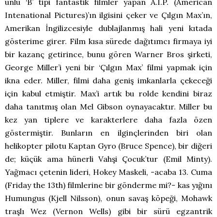
ünlü ‘B’ tipi fantastik filmler yapan A.I.P. (American
Intenational Pictures)’ın ilgisini çeker ve Çılgın Max’ın,
Amerikan İngilizcesiyle dublajlanmış hali yeni kıtada
gösterime girer. Film kısa sürede dağıtımcı firmaya iyi
bir kazanç getirince, bunu gören Warner Bros şirketi,
George Miller’i yeni bir ‘Çılgın Max’ filmi yapmak için
ikna eder. Miller, filmi daha geniş imkanlarla çekeceği
için kabul etmiştir. Max’i artık bu rolde kendini biraz
daha tanıtmış olan Mel Gibson oynayacaktır. Miller bu
kez yan tiplere ve karakterlere daha fazla özen
göstermiştir. Bunların en ilginçlerinden biri olan
helikopter pilotu Kaptan Gyro (Bruce Spence), bir diğeri
de; küçük ama hünerli Vahşi Çocuk’tur (Emil Minty).
Yağmacı çetenin lideri, Hokey Maskeli, -acaba 13. Cuma
(Friday the 13th) filmlerine bir gönderme mi?- kas yığını
Humungus (Kjell Nilsson), onun savaş köpeği, Mohawk
traşlı Wez (Vernon Wells) gibi bir sürü egzantrik