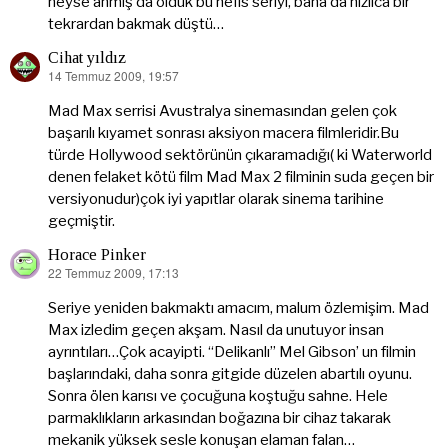
neyse anmış da olduk bu nefis seriyi, bana da hızlıca bir
tekrardan bakmak düştü…
Cihat yıldız
14 Temmuz 2009, 19:57
dedi
ki:
Mad Max serrisi Avustralya sinemasından gelen çok
başarılı kıyamet sonrası aksiyon macera filmleridir.Bu
türde Hollywood sektörünün çıkaramadığı( ki Waterworld
denen felaket kötü film Mad Max 2 filminin suda geçen bir
versiyonudur)çok iyi yapıtlar olarak sinema tarihine
geçmiştir.
Horace Pinker
22 Temmuz 2009, 17:13
dedi
ki:
Seriye yeniden bakmaktı amacım, malum özlemişim. Mad
Max izledim geçen akşam. Nasıl da unutuyor insan
ayrıntıları…Çok acayipti. “Delikanlı” Mel Gibson’ un filmin
başlarındaki, daha sonra gitgide düzelen abartılı oyunu.
Sonra ölen karısı ve çocuğuna koştuğu sahne. Hele
parmaklıkların arkasından boğazına bir cihaz takarak
mekanik yüksek sesle konuşan elaman falan…