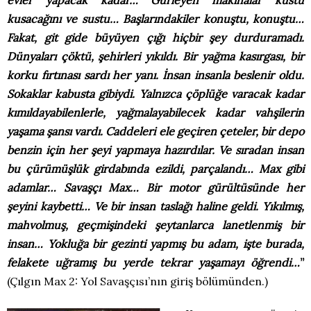
evler yapacak kadar… Gürleyen makinalar kustu
kusacağını ve sustu… Başlarındakiler konuştu, konuştu…
Fakat, git gide büyüyen çığı hiçbir şey durduramadı.
Dünyaları çöktü, şehirleri yıkıldı. Bir yağma kasırgası, bir
korku fırtınası sardı her yanı. İnsan insanla beslenir oldu.
Sokaklar kabusta gibiydi. Yalnızca çöplüğe varacak kadar
kımıldayabilenlerle, yağmalayabilecek kadar vahşilerin
yaşama şansı vardı. Caddeleri ele geçiren çeteler, bir depo
benzin için her şeyi yapmaya hazırdılar. Ve sıradan insan
bu çürümüşlük girdabında ezildi, parçalandı… Max gibi
adamlar… Savaşçı Max… Bir motor gürültüsünde her
şeyini kaybetti… Ve bir insan taslağı haline geldi. Yıkılmış,
mahvolmuş, geçmişindeki şeytanlarca lanetlenmiş bir
insan… Yokluğa bir gezinti yapmış bu adam, işte burada,
felakete uğramış bu yerde tekrar yaşamayı öğrendi…
”
(Çılgın Max 2: Yol Savaşçısı’nın giriş bölümünden.)