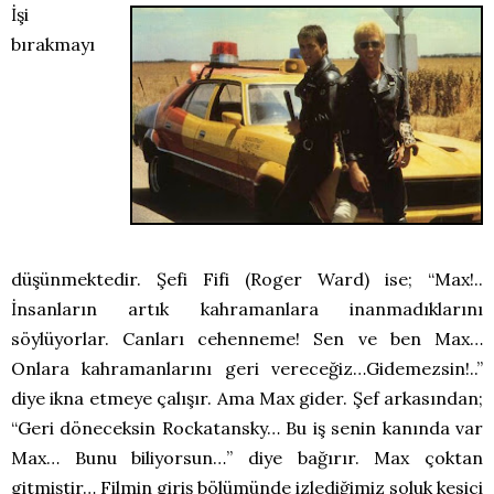
İşi
bırakmayı
düşünmektedir. Şefi Fifi (Roger Ward) ise; “Max!..
İnsanların artık kahramanlara inanmadıklarını
söylüyorlar. Canları cehenneme! Sen ve ben Max…
Onlara kahramanlarını geri vereceğiz…Gidemezsin!..”
diye ikna etmeye çalışır. Ama Max gider. Şef arkasından;
“Geri döneceksin Rockatansky… Bu iş senin kanında var
Max… Bunu biliyorsun…” diye bağırır. Max çoktan
gitmiştir… Filmin giriş bölümünde izlediğimiz soluk kesici