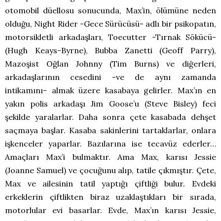
otomobil düellosu sonucunda, Max’in, ölümüne neden
olduğu, Night Rider -Gece Sürücüsü- adlı bir psikopatın,
motorsikletli arkadaşları, Toecutter -Tırnak Sökücü-
(Hugh Keays-Byrne), Bubba Zanetti (Geoff Parry),
Mazoşist Oğlan Johnny (Tim Burns) ve diğerleri,
arkadaşlarının cesedini -ve de aynı zamanda
intikamını- almak üzere kasabaya gelirler. Max’ın en
yakın polis arkadaşı Jim Goose’u (Steve Bisley) feci
şekilde yaralarlar. Daha sonra çete kasabada dehşet
saçmaya başlar. Kasaba sakinlerini tartaklarlar, onlara
işkenceler yaparlar. Bazılarına ise tecavüz ederler…
Amaçları Max’i bulmaktır. Ama Max, karısı Jessie
(Joanne Samuel) ve çocuğunu alıp, tatile çıkmıştır. Çete,
Max ve ailesinin tatil yaptığı çiftliği bulur. Evdeki
erkeklerin çiftlikten biraz uzaklaştıkları bir sırada,
motorlular evi basarlar. Evde, Max’ın karısı Jessie,