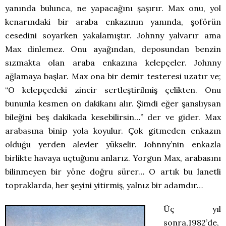
yanında bulunca, ne yapacağını şaşırır. Max onu, yol
kenarındaki bir araba enkazının yanında, şoförün
cesedini soyarken yakalamıştır. Johnny yalvarır ama
Max dinlemez. Onu ayağından, deposundan benzin
sızmakta olan araba enkazına kelepçeler. Johnny
ağlamaya başlar. Max ona bir demir testeresi uzatır ve;
“O kelepçedeki zincir sertleştirilmiş çelikten. Onu
bununla kesmen on dakikanı alır. Şimdi eğer şanslıysan
bileğini beş dakikada kesebilirsin…” der ve gider. Max
arabasına binip yola koyulur. Çok gitmeden enkazın
olduğu yerden alevler yükselir. Johnny’nin enkazla
birlikte havaya uçtuğunu anlarız. Yorgun Max, arabasını
bilinmeyen bir yöne doğru sürer… O artık bu lanetli
topraklarda, her şeyini yitirmiş, yalnız bir adamdır…
Üç yıl
sonra,1982’de,