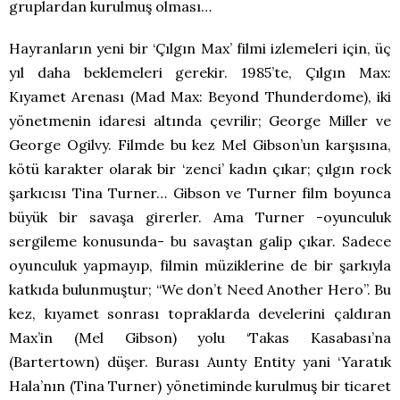
gruplardan kurulmuş olması…
Hayranların yeni bir ‘Çılgın Max’ filmi izlemeleri için, üç
yıl daha beklemeleri gerekir. 1985’te, Çılgın Max:
Kıyamet Arenası (Mad Max: Beyond Thunderdome), iki
yönetmenin idaresi altında çevrilir; George Miller ve
George Ogilvy. Filmde bu kez Mel Gibson’un karşısına,
kötü karakter olarak bir ‘zenci’ kadın çıkar; çılgın rock
şarkıcısı Tina Turner… Gibson ve Turner film boyunca
büyük bir savaşa girerler. Ama Turner -oyunculuk
sergileme konusunda- bu savaştan galip çıkar. Sadece
oyunculuk yapmayıp, filmin müziklerine de bir şarkıyla
katkıda bulunmuştur; “We don’t Need Another Hero”. Bu
kez, kıyamet sonrası topraklarda develerini çaldıran
Max’in (Mel Gibson) yolu ‘Takas Kasabası’na
(Bartertown) düşer. Burası Aunty Entity yani ‘Yaratık
Hala’nın (Tina Turner) yönetiminde kurulmuş bir ticaret