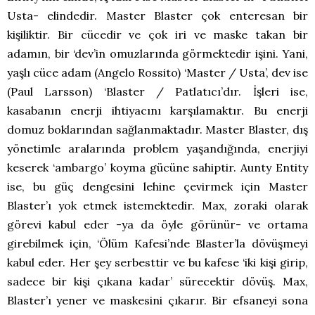
Usta- elindedir. Master Blaster çok enteresan bir
kişiliktir. Bir cücedir ve çok iri ve maske takan bir
adamın, bir ‘dev’in omuzlarında görmektedir işini. Yani,
yaşlı cüce adam (Angelo Rossito) ‘Master / Usta’, dev ise
(Paul Larsson) ‘Blaster / Patlatıcı’dır. İşleri ise,
kasabanın enerji ihtiyacını karşılamaktır. Bu enerji
domuz boklarından sağlanmaktadır. Master Blaster, dış
yönetimle aralarında problem yaşandığında, enerjiyi
keserek ‘ambargo’ koyma gücüne sahiptir. Aunty Entity
ise, bu güç dengesini lehine çevirmek için Master
Blaster’ı yok etmek istemektedir. Max, zoraki olarak
görevi kabul eder -ya da öyle görünür- ve ortama
girebilmek için, ‘Ölüm Kafesi’nde Blaster’la dövüşmeyi
kabul eder. Her şey serbesttir ve bu kafese ‘iki kişi girip,
sadece bir kişi çıkana kadar’ sürecektir dövüş. Max,
Blaster’ı yener ve maskesini çıkarır. Bir efsaneyi sona