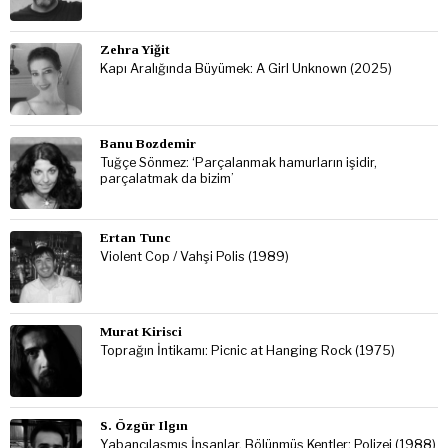
Zehra Yiğit
Kapı Aralığında Büyümek: A Girl Unknown (2025)
Banu Bozdemir
Tuğçe Sönmez: ‘Parçalanmak hamurların işidir,
parçalatmak da bizim’
Ertan Tunc
Violent Cop / Vahşi Polis (1989)
Murat Kirisci
Toprağın İntikamı: Picnic at Hanging Rock (1975)
S. Özgür Ilgın
Yabancılaşmış İnsanlar, Bölünmüş Kentler: Polizei (1988)