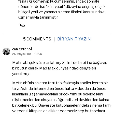
fazla ilgi görmeyip küçümsenmiş, ancak sonraki
dönemlerde ise "kült yapıt" düzeyine erişmiş düşük
bütçeli yerli ve yabancı sinema filmleri konusundaki
uzmanlığıyla tanınmıştır.
5 COMMENTS
BIR YANIT YAZIN
can evrenol
26 Mayıs 2009, 19:06
dedi
ki:
Metin abi çok güzel anlatmış. 3 filmi de birbirine bağlayıp
bir bütün olarak Mad Max dünyasındaki dengeleri
yansıtmış.
Metin abi’nin anlatım tazrı tabi fazlasıyla spoiler içeren bir
tarz. Aslında, internetten önce, hatta videodan da önce,
insanların ulaşamayacakları birçok filmi bu şekilde kimi
eliştirmenlerden okuyarak öğrendikleri devirlerden kalma
bir gelenek bu. Üniverste kütüphanelerindeki sinema tarihi
ve teorisi kitapları da dikkat ederseniz hep bu tarzdadır.