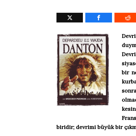
Devri
duym
Devr
siyas
bir n
kurb
sonr
olmad
kesi
Fran
biridir; devrimi büyük bir çı