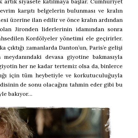
k artık siyasete katılmaya başlar. Cumhuriyet
devrim karşıtı belgelerin bulunması ve kralın
si üzerine ilan edilir ve önce kralın ardından
 olan Jironden liderlerinin idamından sonra
ahsedilen Kordölyeler yönetimi ele geçirirler.
a çıktığı zamanlarda Danton’un, Paris’e gelişi
in meydanındaki devasa giyotine bakmasıyla
iyotin her ne kadar tertemiz olsa da, binlerce
dığı için tüm heybetiyle ve korkutuculuğuyla
disinin de sonu olacağını tahmin eder gibi bu
yle bakıyor…