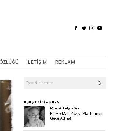
SÖZLÜĞÜ
İLETIŞIM
REKLAM
UÇUŞ EKIBI – 2025
Murat Tolga Şen
Bir He-Man Yazısı: Platformun
Gücü Adına!