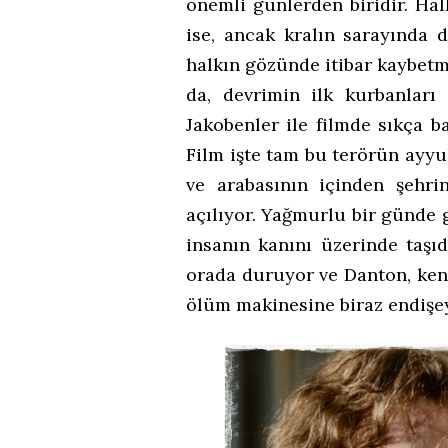
önemli günlerden biridir. Hal
ise, ancak kralın sarayında 
halkın gözünde itibar kaybetme
da, devrimin ilk kurbanları
Jakobenler ile filmde sıkça b
Film işte tam bu terörün ayyuk
ve arabasının içinden şehr
açılıyor. Yağmurlu bir günde g
insanın kanını üzerinde taşı
orada duruyor ve Danton, ken
ölüm makinesine biraz endişe