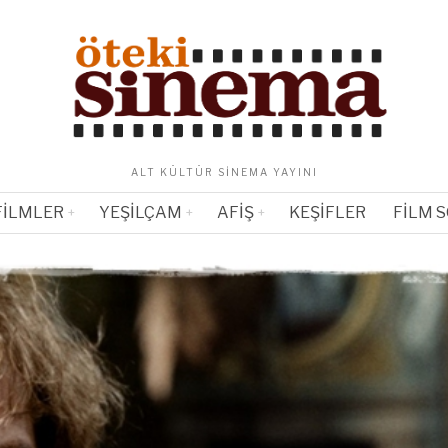
ALT KÜLTÜR SINEMA YAYINI
FILMLER
YEŞILÇAM
AFIŞ
KEŞIFLER
FILM 