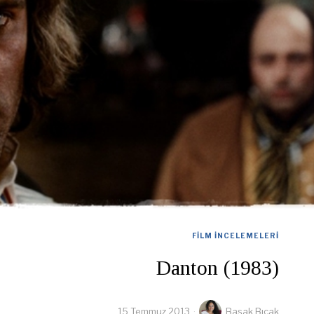
FILM İNCELEMELERI
Danton (1983)
15 Temmuz 2013
Başak Bıçak