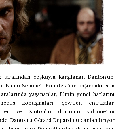
k tarafından coşkuyla karşılanan Danton’un,
den Kamu Selameti Komitesi’nin başındaki isim
aralarında yaşananlar, filmin genel hatlarını
clis konuşmaları, çevrilen entrikalar,
-gitleri ve Danton’un durumun vahametini
mde, Danton’u Gérard Depardieu canlandırıyor
cak bana göre Depardieu’den daha fazla öne