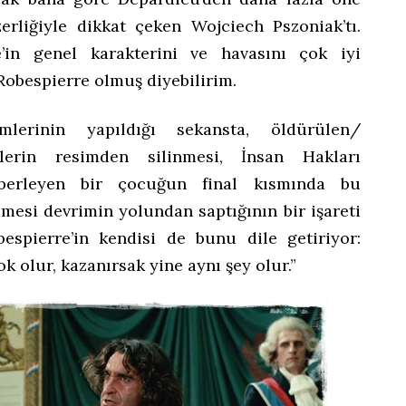
zerliğiyle dikkat çeken Wojciech Pszoniak’tı.
e’in genel karakterini ve havasını çok iyi
Robespierre olmuş diyebilirim.
imlerinin yapıldığı sekansta, öldürülen/
lerin resimden silinmesi, İnsan Hakları
ezberleyen bir çocuğun final kısmında bu
mesi devrimin yolundan saptığının bir işareti
bespierre’in kendisi de bunu dile getiriyor:
 olur, kazanırsak yine aynı şey olur.”