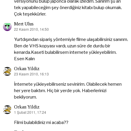
versiyonunu bulup japonca olarak izledim. Sanırım şu an
tek yapabileceğim şey önerdiğiniz kitabı bulup okumak.
Çok teşekkürler.
Mert Ulus
22 Kasım 2010, 14:50
dedi
ki:
Yurtdışından sipariş yöntemiyle filme ulaşabilirsiniz sanırım.
Ben de VHS kopyası vardı, uzun süre de durdu bir
kenarda.Kaseti bulabilirsem internete yükleyebilirim.
Esen Kalın
Orkan Yildiz
23 Kasım 2010, 16:13
dedi
ki:
İnternete yükleyebilirseniz sevinirim. Olabilecek hemen
her yere baktım. Hiç bir yerde yok. Haberlerinizi
bekliyorum.
Orkan Yildiz
1 Şubat 2011, 17:24
dedi
ki:
Filmi bulabildiniz mi acaba??