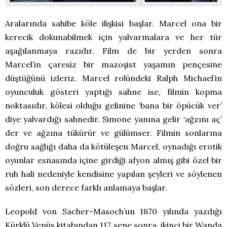
Aralarında sahibe köle ilişkisi başlar. Marcel ona bir
kerecik dokunabilmek için yalvarmalara ve her tür
aşağılanmaya razıdır. Film de bir yerden sonra
Marcel’in çaresiz bir mazoşist yaşamın pençesine
düştüğünü izleriz. Marcel rolündeki Ralph Michael’in
oyunculuk gösteri yaptığı sahne ise, filmin kopma
noktasıdır, kölesi olduğu gelinine ‘bana bir öpücük ver’
diye yalvardığı sahnedir. Simone yanına gelir ‘ağzını aç’
der ve ağzına tükürür ve gülümser. Filmin sonlarına
doğru sağlığı daha da kötüleşen Marcel, oynadığı erotik
oyunlar esnasında içine girdiği afyon almış gibi özel bir
ruh hali nedeniyle kendisine yapılan şeyleri ve söylenen
sözleri, son derece farklı anlamaya başlar.
Leopold von Sacher-Masoch’un 1870 yılında yazdığı
Kürklü Venüs kitabından 117 sene sonra, ikinci bir Wanda