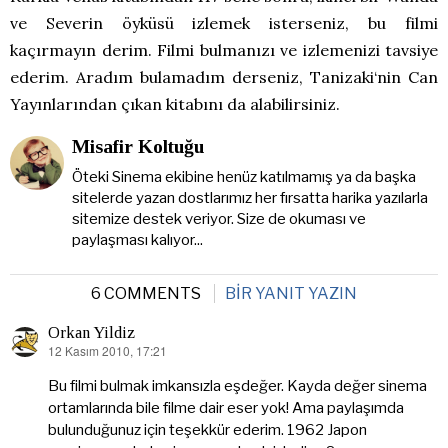
ve Severin öyküsü izlemek isterseniz, bu filmi
kaçırmayın derim. Filmi bulmanızı ve izlemenizi tavsiye
ederim. Aradım bulamadım derseniz, Tanizaki‘nin Can
Yayınlarından çıkan kitabını da alabilirsiniz.
Misafir Koltuğu
Öteki Sinema ekibine henüz katılmamış ya da başka
sitelerde yazan dostlarımız her fırsatta harika yazılarla
sitemize destek veriyor. Size de okuması ve
paylaşması kalıyor...
6 COMMENTS
BIR YANIT YAZIN
Orkan Yildiz
12 Kasım 2010, 17:21
dedi
ki:
Bu filmi bulmak imkansızla eşdeğer. Kayda değer sinema
ortamlarında bile filme dair eser yok! Ama paylaşımda
bulunduğunuz için teşekkür ederim. 1962 Japon