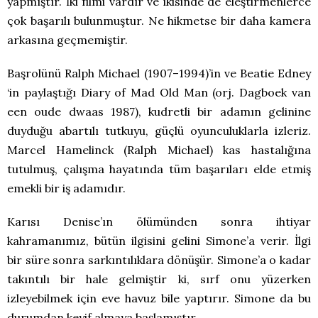
yapmıştır. İki filmi vardır ve ikisinde de eleştirmenlerce
çok başarılı bulunmuştur. Ne hikmetse bir daha kamera
arkasına geçmemiştir.
Başrolünü Ralph Michael (1907–1994)’in ve Beatie Edney
‘in paylaştığı Diary of Mad Old Man (orj. Dagboek van
een oude dwaas 1987), kudretli bir adamın gelinine
duyduğu abartılı tutkuyu, güçlü oyunculuklarla izleriz.
Marcel Hamelinck (Ralph Michael) kas hastalığına
tutulmuş, çalışma hayatında tüm başarıları elde etmiş
emekli bir iş adamıdır.
Karısı Denise’ın ölümünden sonra ihtiyar
kahramanımız, bütün ilgisini gelini Simone’a verir. İlgi
bir süre sonra sarkıntılıklara dönüşür. Simone’a o kadar
takıntılı bir hale gelmiştir ki, sırf onu yüzerken
izleyebilmek için eve havuz bile yaptırır. Simone da bu
durumdan keyif almaya başlamıştır.