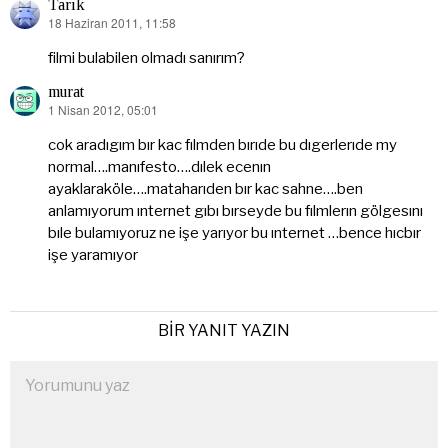
Tarık
18 Haziran 2011, 11:58
dedi
ki:
filmi bulabilen olmadı sanırım?
murat
1 Nisan 2012, 05:01
dedi
ki:
cok aradıgım bır kac fılmden bırıde bu dıgerlerıde my
normal….manıfesto….dılek ecenın
ayaklaraköle….mataharıden bır kac sahne….ben
anlamıyorum ınternet gıbı bırseyde bu fılmlerın gölgesını
bıle bulamıyoruz ne işe yarıyor bu ınternet …bence hıcbır
işe yaramıyor
BIR YANIT YAZIN